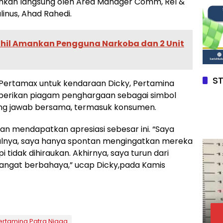
ahkan langsung oleh Area Manager Comm, Rel &
inus, Ahad Rahedi.
Rohil Amankan Pengguna Narkoba dan 2 Unit
S
Pertamax untuk kendaraan Dicky, Pertamina
mberikan piagam penghargaan sebagai simbol
ng jawab bersama, termasuk konsumen.
n mendapatkan apresiasi sebesar ini. “Saya
lnya, saya hanya spontan mengingatkan mereka
i tidak dihiraukan. Akhirnya, saya turun dari
sangat berbahaya,” ucap Dicky,pada Kamis
ertamina Patra Niaga