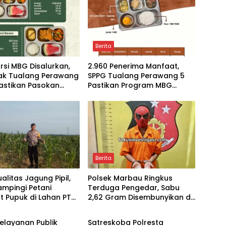
Berita
orsi MBG Disalurkan,
2.960 Penerima Manfaat,
iak Tualang Perawang
SPPG Tualang Perawang 5
astikan Pasokan
Pastikan Program MBG
 dan Sesuai Standar
Tepat Sasaran dan Higienis
Berita
alitas Jagung Pipil,
Polsek Marbau Ringkus
Dampingi Petani
Terduga Pengedar, Sabu
 Pupuk di Lahan PT
2,62 Gram Disembunyikan di
Berita
kung Ketahanan
Kandang Ayam
n
elayanan Publik
Satreskoba Polresta