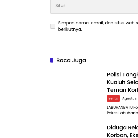
Simpan nama, email, dan situs web 
berikutnya.
Baca Juga
Polisi Tan
Kualuh Sel
Teman Kor
Berita
Agustus 
LABUHANBATU,Fok
Polres Labuhanb
Diduga Rek
Korban, Ek