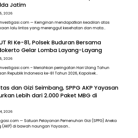
lda Jatim
5, 2026
Investigasi.com — Keinginan mendapatkan keadilan atas
kaan lalu lintas yang merenggut kesehatan dan mata…
T RI Ke-81, Polsek Buduran Bersama
dokerto Gelar Lomba Layang-Layang
5, 2026
nvestigasi.com – Meriahkan peringatan Hari Ulang Tahun
an Republik Indonesia ke-81 Tahun 2026, Kapolsek…
itas dan Gizi Seimbang, SPPG AKP Yayasan
urkan Lebih dari 2.000 Paket MBG di
4, 2026
tigasi.com — Satuan Pelayanan Pemenuhan Gizi (SPPG) Aneka
ng (AKP) di bawah naungan Yayasan…