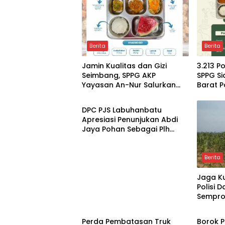
Berita
Berita
Jamin Kualitas dan Gizi
3.213 P
Seimbang, SPPG AKP
SPPG S
Yayasan An-Nur Salurkan
Barat P
Berita
Lebih dari 2.000 Paket MBG di
Higenis
Perawang
Gizi
DPC PJS Labuhanbatu
Apresiasi Penunjukan Abdi
Jaya Pohan Sebagai Plh
Sekda Labuhanbatu
Berita
Jaga Ku
Polisi 
Semprot
Berita
Berita
SIR Du
Panga
Perda Pembatasan Truk
Borok P