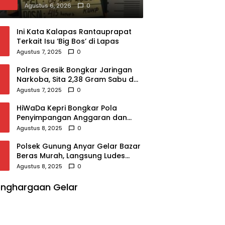
Kualuh Selatan, Beraksi
Agustus 6, 2026
0
dengan Modus Beri Uang ke
Teman Korban
Ini Kata Kalapas Rantauprapat
Terkait Isu ‘Big Bos’ di Lapas
Agustus 7, 2025
0
Polres Gresik Bongkar Jaringan
Narkoba, Sita 2,38 Gram Sabu dan
2.980 Pil Koplo
Agustus 7, 2025
0
HiWaDa Kepri Bongkar Pola
Penyimpangan Anggaran dan
Sampaikan Tuntutan Tegas di
Agustus 8, 2025
0
Kejaksaan Tanjungpinang
Polsek Gunung Anyar Gelar Bazar
Beras Murah, Langsung Ludes
Diserbu Warga
Agustus 8, 2025
0
nghargaan Gelar