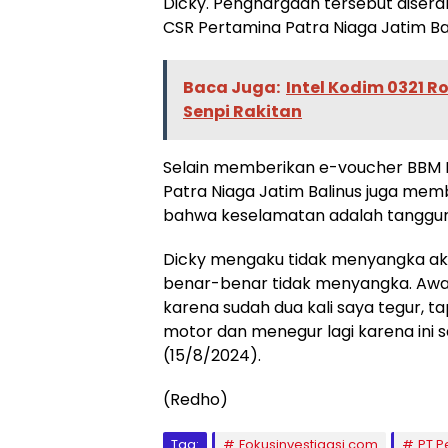
Dicky. Penghargaan tersebut diser
CSR Pertamina Patra Niaga Jatim Bal
Baca Juga:
Intel Kodim 0321 
Senpi Rakitan
Selain memberikan e-voucher BBM 
Patra Niaga Jatim Balinus juga me
bahwa keselamatan adalah tanggu
Dicky mengaku tidak menyangka aka
benar-benar tidak menyangka. Awa
karena sudah dua kali saya tegur, tap
motor dan menegur lagi karena ini 
(15/8/2024).
(Redho)
Tag:
Fokusinvestigasi.com
PT P