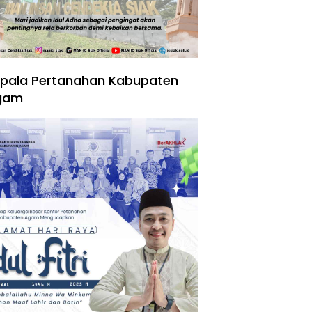
pala Pertanahan Kabupaten
gam