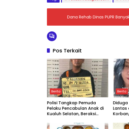
Dana Rehab Dinas PUPR Banyak
Pos Terkait
Berita
Berita
Polisi Tangkap Pemuda
Diduga
Pelaku Pencabulan Anak di
Lantas 
Kualuh Selatan, Beraksi
Korban,
dengan Modus Beri Uang ke
Pasurua
Teman Korban
Propam