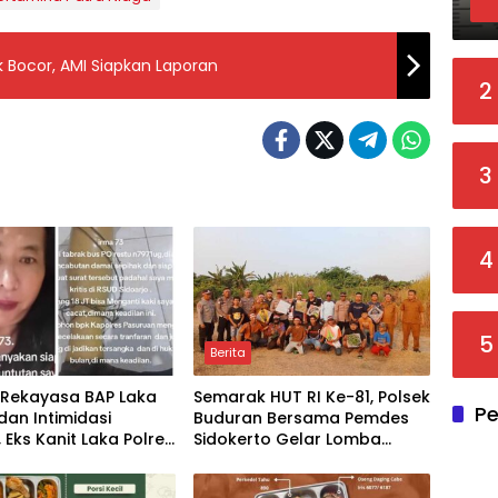
 Bocor, AMI Siapkan Laporan
2
3
4
5
Berita
 Rekayasa BAP Laka
Semarak HUT RI Ke-81, Polsek
Pe
dan Intimidasi
Buduran Bersama Pemdes
 Eks Kanit Laka Polres
Sidokerto Gelar Lomba
n Dilaporkan ke
Layang-Layang
 Polda Jatim