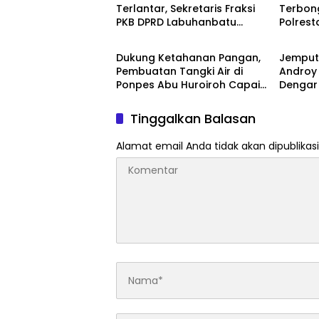
Terlantar, Sekretaris Fraksi
Terbon
PKB DPRD Labuhanbatu
Polrest
Berita
Berita
Desak Pemerintah Bertindak
Terkait
Setoran
Dukung Ketahanan Pangan,
Jemput 
Pembuatan Tangki Air di
Androy
Ponpes Abu Huroiroh Capai
Dengar 
85 Persen
Siak
Tinggalkan Balasan
Alamat email Anda tidak akan dipublikasi