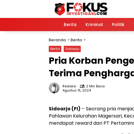
Langsung
ke
konten
Home
Berita
Kriminal
Politik
Beranda
Berita
Berita
Sidoarjo
Pria Korban Penge
Terima Pengharga
Redaksi
2 Min Baca
Agustus 15, 2024
Sidoarjo (FI)
– Seorang pria menjad
Pahlawan Kelurahan Magersari, Kecam
mendapat reward dari PT Pertamina