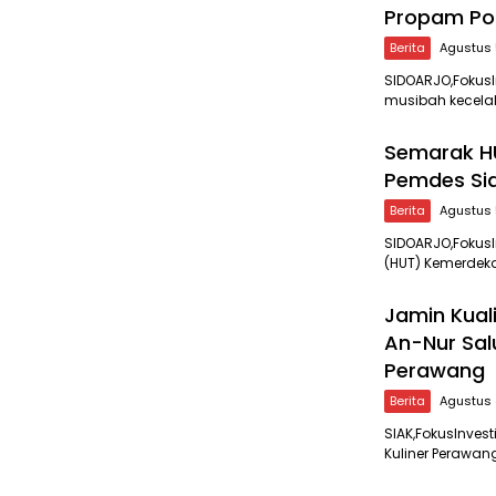
Propam Po
Berita
Agustus 
SIDOARJO,Fokus
musibah kecela
Semarak HU
Pemdes Si
Berita
Agustus 
SIDOARJO,FokusI
(HUT) Kemerdeka
Jamin Kual
An-Nur Sal
Perawang
Berita
Agustus 
SIAK,FokusInves
Kuliner Perawa