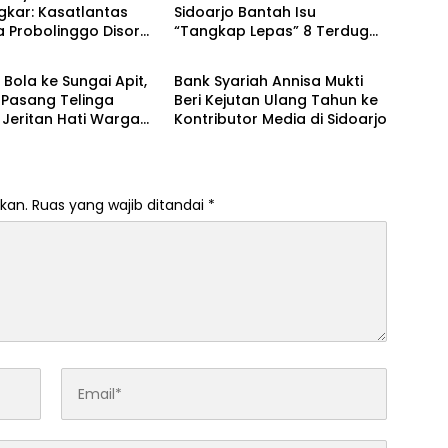
gkar: Kasatlantas
Sidoarjo Bantah Isu
a Probolinggo Disorot
“Tangkap Lepas” 8 Terduga
Berita
 Dugaan Pungli dan
Penyalahguna Sabu di
 Rutin
Porong, Tegaskan Informasi
Bola ke Sungai Apit,
Bank Syariah Annisa Mukti
Tidak Benar
 Pasang Telinga
Beri Kejutan Ulang Tahun ke
Jeritan Hati Warga
Kontributor Media di Sidoarjo
kan.
Ruas yang wajib ditandai
*