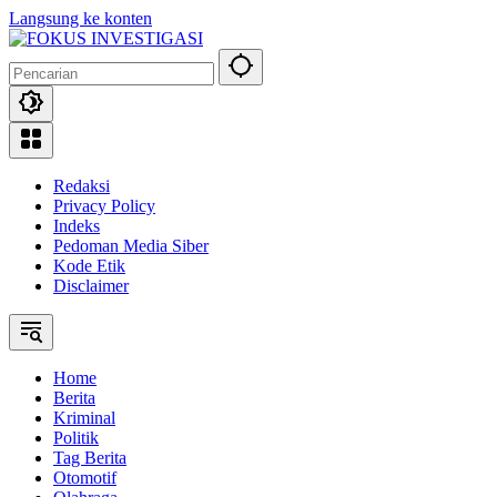
Langsung ke konten
Redaksi
Privacy Policy
Indeks
Pedoman Media Siber
Kode Etik
Disclaimer
Home
Berita
Kriminal
Politik
Tag Berita
Otomotif