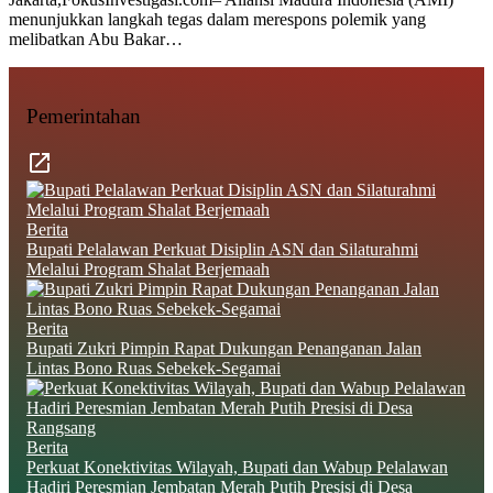
menunjukkan langkah tegas dalam merespons polemik yang
melibatkan Abu Bakar…
Pemerintahan
Berita
Bupati Pelalawan Perkuat Disiplin ASN dan Silaturahmi
Melalui Program Shalat Berjemaah
Berita
Bupati Zukri Pimpin Rapat Dukungan Penanganan Jalan
Lintas Bono Ruas Sebekek-Segamai
Berita
Perkuat Konektivitas Wilayah, Bupati dan Wabup Pelalawan
Hadiri Peresmian Jembatan Merah Putih Presisi di Desa