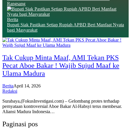
Rangsang
Berita
Bupati Siak Pastikan Setiap Rupiah APBD Beri Manfaat Nyata
bagi Masyarakat
Tak Cukup Minta Maaf, AMI Tekan PKS
Pecat Aboe Bakar ! Wajib Sujud Maaf ke
Ulama Madura
Berita
April 14, 2026
Redaksi
Surabaya,(FokusInvestigasi.com) – Gelombang protes terhadap
pernyataan kontroversial Aboe Bakar Al-Habsyi terus membesar.
Aliansi Madura Indonesia…
Paginasi pos