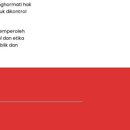
nghormati hak
uk dikontrol
memperoleh
 dan etika
blik dan