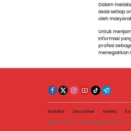
Dalam melaksa
asasi setiap o
oleh masyarak
Untuk menjam
informasi yan
profesi seba
menegakkan in
Redaksi
Disclaimer
Indeks
Ko
@Hak Cipta - Fokusinvestigasi.Com