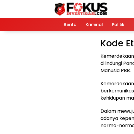
Langsung
ke
konten
Home
Berita
Kriminal
Politik
Kode Et
Kemerdekaan b
dilindungi Pan
Manusia PBB.
Kemerdekaan 
berkomunikasi
kehidupan man
Dalam mewuju
adanya kepen
norma-norma