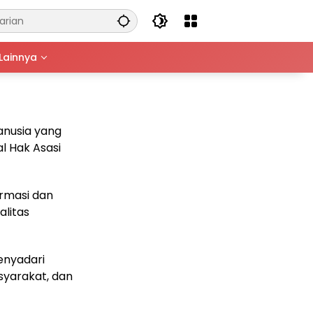
Lainnya
anusia yang
l Hak Asasi
rmasi dan
litas
enyadari
syarakat, dan