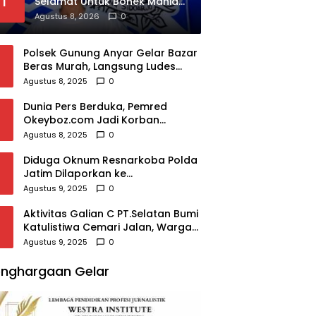
1
Selamat Untuk Bonek Mania
Atas Persebaya Juara Piala
Agustus 8, 2026
0
Presiden 2026
Polsek Gunung Anyar Gelar Bazar
Beras Murah, Langsung Ludes
Diserbu Warga
Agustus 8, 2025
0
Dunia Pers Berduka, Pemred
Okeyboz.com Jadi Korban
Pembunuhan Brutal
Agustus 8, 2025
0
Diduga Oknum Resnarkoba Polda
Jatim Dilaporkan ke
Propam,Terkait Modus
Agustus 9, 2025
0
Rehabilitasi,Puluhan Juta Raib
Aktivitas Galian C PT.Selatan Bumi
Katulistiwa Cemari Jalan, Warga
Resah
Agustus 9, 2025
0
nghargaan Gelar