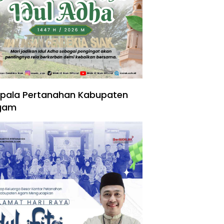
pala Pertanahan Kabupaten
gam