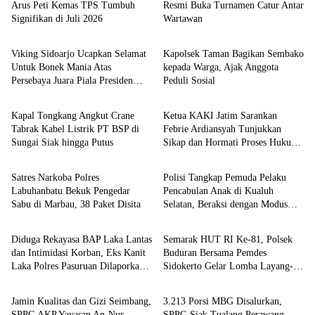
Arus Peti Kemas TPS Tumbuh
Resmi Buka Turnamen Catur Antar
Signifikan di Juli 2026
Wartawan
Berita
Berita
Viking Sidoarjo Ucapkan Selamat
Kapolsek Taman Bagikan Sembako
Untuk Bonek Mania Atas
kepada Warga, Ajak Anggota
Persebaya Juara Piala Presiden
Peduli Sosial
Berita
Berita
2026
Kapal Tongkang Angkut Crane
Ketua KAKI Jatim Sarankan
Tabrak Kabel Listrik PT BSP di
Febrie Ardiansyah Tunjukkan
Sungai Siak hingga Putus
Sikap dan Hormati Proses Hukum,
Berita
Berita
Bukan Ajukan Praperadilan
Satres Narkoba Polres
Polisi Tangkap Pemuda Pelaku
Labuhanbatu Bekuk Pengedar
Pencabulan Anak di Kualuh
Sabu di Marbau, 38 Paket Disita
Selatan, Beraksi dengan Modus
Berita
Berita
Beri Uang ke Teman Korban
Diduga Rekayasa BAP Laka Lantas
Semarak HUT RI Ke-81, Polsek
dan Intimidasi Korban, Eks Kanit
Buduran Bersama Pemdes
Laka Polres Pasuruan Dilaporkan
Sidokerto Gelar Lomba Layang-
Berita
Berita
ke Propam Polda Jatim
Layang
Jamin Kualitas dan Gizi Seimbang,
3.213 Porsi MBG Disalurkan,
SPPG AKP Yayasan An-Nur
SPPG Siak Tualang Perawang