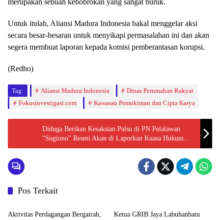
merupakan sebuah kebobrokan yang sangat buruk.
Untuk itulah, Aliansi Madura Indonesia bakal menggelar aksi
secara besar-besaran untuk menyikapi permasalahan ini dan akan
segera membuat laporan kepada komisi pemberantasan korupsi.
(Redho)
Tag:
Aliansi Madura Indonesia
Dinas Perumahan Rakyat
Fokusinvestigasi.com
Kawasan Pemukiman dan Cipta Karya
Diduga Berikan Kesaksian Palsu di PN Pelalawan
“Sugiono” Resmi Akan di Laporkan Kuasa Hukum
Penggugat Ke Polda Riau
Pos Terkait
Berita
Berita
Aktivitas Perdagangan Bergairah,
Ketua GRIB Jaya Labuhanbatu