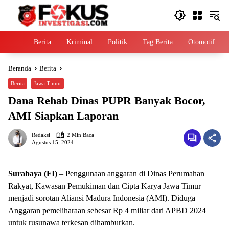
Langsung
ke
konten
Home
Berita
Kriminal
Politik
Tag Berita
Otomotif
Beranda
Berita
Berita
Jawa Timur
Dana Rehab Dinas PUPR Banyak Bocor,
AMI Siapkan Laporan
Redaksi
2 Min Baca
Agustus 15, 2024
Surabaya (FI)
– Penggunaan anggaran di Dinas Perumahan
Rakyat, Kawasan Pemukiman dan Cipta Karya Jawa Timur
menjadi sorotan Aliansi Madura Indonesia (AMI). Diduga
Anggaran pemeliharaan sebesar Rp 4 miliar dari APBD 2024
untuk rusunawa terkesan dihamburkan.