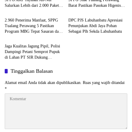
Salurkan Lebih dari 2.000 Paket
Barat Pastikan Pasokan Higenis
Berita
Berita
MBG di Perawang
dan Sesuai Standar Gizi
2.960 Penerima Manfaat, SPPG
DPC PJS Labuhanbatu Apresiasi
Tualang Perawang 5 Pastikan
Penunjukan Abdi Jaya Pohan
Program MBG Tepat Sasaran dan
Sebagai Plh Sekda Labuhanbatu
Berita
Higienis
Jaga Kualitas Jagung Pipil, Polisi
Dampingi Petani Semprot Pupuk
di Lahan PT SIR Dukung
Ketahanan Pangan
Tinggalkan Balasan
Alamat email Anda tidak akan dipublikasikan.
Ruas yang wajib ditandai
*