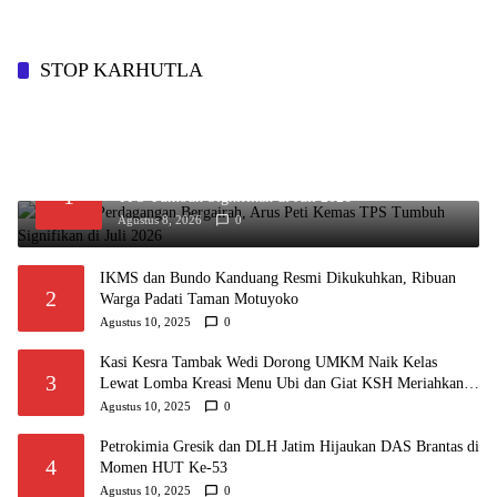
STOP KARHUTLA
Aktivitas Perdagangan Bergairah, Arus Peti Kemas
1
TPS Tumbuh Signifikan di Juli 2026
Agustus 8, 2026
0
IKMS dan Bundo Kanduang Resmi Dikukuhkan, Ribuan
2
Warga Padati Taman Motuyoko
Agustus 10, 2025
0
Kasi Kesra Tambak Wedi Dorong UMKM Naik Kelas
3
Lewat Lomba Kreasi Menu Ubi dan Giat KSH Meriahkan
HUT RI
Agustus 10, 2025
0
Petrokimia Gresik dan DLH Jatim Hijaukan DAS Brantas di
4
Momen HUT Ke-53
Agustus 10, 2025
0