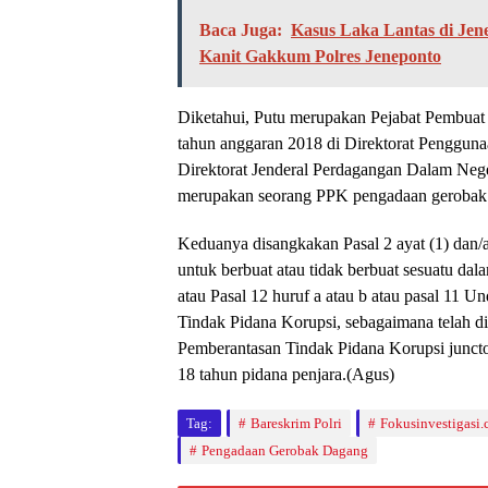
Baca Juga:
Kasus Laka Lantas di Jen
Kanit Gakkum Polres Jeneponto
Diketahui, Putu merupakan Pejabat Pembua
tahun anggaran 2018 di Direktorat Penggu
Direktorat Jenderal Perdagangan Dalam Ne
merupakan seorang PPK pengadaan gerobak 
Keduanya disangkakan Pasal 2 ayat (1) dan/a
untuk berbuat atau tidak berbuat sesuatu da
atau Pasal 12 huruf a atau b atau pasal 1
Tindak Pidana Korupsi, sebagaimana telah
Pemberantasan Tindak Pidana Korupsi junct
18 tahun pidana penjara.(Agus)
Tag:
Bareskrim Polri
Fokusinvestigasi
Pengadaan Gerobak Dagang