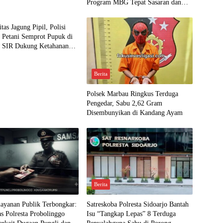
Program MBG Tepat Sasaran dan
Higienis
tas Jagung Pipil, Polisi
 Petani Semprot Pupuk di
 SIR Dukung Ketahanan
Berita
Polsek Marbau Ringkus Terduga
Pengedar, Sabu 2,62 Gram
Disembunyikan di Kandang Ayam
Berita
ayanan Publik Terbongkar:
Satreskoba Polresta Sidoarjo Bantah
as Polresta Probolinggo
Isu “Tangkap Lepas” 8 Terduga