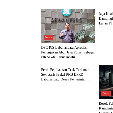
Berita
Jaga Kuali
Dampingi
Lahan PT
Pangan
Berita
DPC PJS Labuhanbatu Apresiasi
Penunjukan Abdi Jaya Pohan Sebagai
Plh Sekda Labuhanbatu
Berita
Perda Pembatasan Truk Terlantar,
Sekretaris Fraksi PKB DPRD
Labuhanbatu Desak Pemerintah
Bertindak
Berita
Borok Pel
Kasatlant