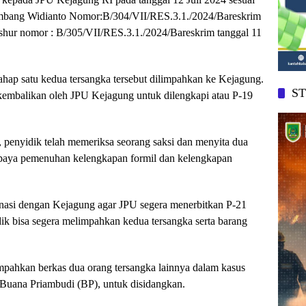
ambang Widianto Nomor:B/304/VII/RES.3.1./2024/Bareskrim
ashur nomor : B/305/VII/RES.3.1./2024/Bareskrim tanggal 11
ahap satu kedua tersangka tersebut dilimpahkan ke Kejagung.
S
kembalikan oleh JPU Kejagung untuk dilengkapi atau P-19
penyidik telah memeriksa seorang saksi dan menyita dua
 upaya pemenuhan kelengkapan formil dan kelengkapan
inasi dengan Kejagung agar JPU segera menerbitkan P-21
dik bisa segera melimpahkan kedua tersangka serta barang
impahkan berkas dua orang tersangka lainnya dalam kasus
 Buana Priambudi (BP), untuk disidangkan.