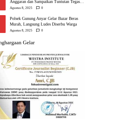
Anggaran dan Sampaikan Tuntutan Tegas di
Kejaksaan Tanjungpinang
Agustus 8, 2025
0
Polsek Gunung Anyar Gelar Bazar Beras
Murah, Langsung Ludes Diserbu Warga
Agustus 8, 2025
0
nghargaan Gelar