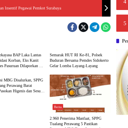
4
n Insentif Pegawai Pemkot Surabaya
5
Pe
Berita
ekayasa BAP Laka Lantas
Semarak HUT RI Ke-81, Polsek
idasi Korban, Eks Kanit
Buduran Bersama Pemdes Sidokerto
es Pasuruan Dilaporkan ke
Gelar Lomba Layang-Layang
olda Jatim
rsi MBG Disalurkan, SPPG
lang Perawang Barat
Pasokan Higenis dan Sesuai
izi
Berita
2.960 Penerima Manfaat, SPPG
Tualang Perawang 5 Pastikan