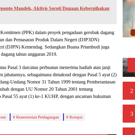
eponto Mandek, Aktivis Soroti Dugaan Keberpihakan
t Komitmen (PPK) dalam proyek pengadaan gerobak dagang
naan dan Pemasaran Produk Dalam Negeri (DJP3DN)
geri (DJPN) Kemendag. Sedangkan Buana Priambudi juga
dagang tahun anggaran 2019.
tau Pasal 3 dan/atau perbuatan menerima hadiah atau janji
lam jabatannya, sebagaimana dimaksud dengan Pasal 5 ayat (2)
1 Undang-Undang Nomor 31 Tahun 1999 tentang Pemberantasan
 diubah dengan UU Nomor 20 Tahun 2001 tentang
2
o Pasal 55 ayat (1) ke-1 KUHP, dengan ancaman hukuman
3
.com
Kementerian Perdagangan
Korupsi