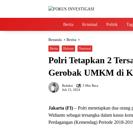
Langsung
ke
konten
Home
Berita
Kriminal
Politik
Tag
Beranda
Berita
Berita
Hukum
Nasional
Polri Tetapkan 2 Ter
Gerobak UMKM di K
Redaksi
3 Min Baca
Juli 15, 2024
Jakarta (FI)
– Polri menetapkan dua orang 
Widianto sebagai tersangka dalam kasus k
Perdagangan (Kemendag) Periode 2018-201