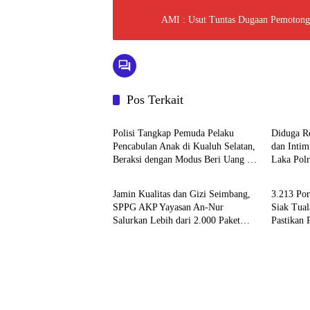
AMI : Usut Tuntas Dugaan Pemotonga
Pos Terkait
Berita
Berita
Polisi Tangkap Pemuda Pelaku
Diduga R
Pencabulan Anak di Kualuh Selatan,
dan Intim
Beraksi dengan Modus Beri Uang ke
Laka Polr
Berita
Berita
Teman Korban
Propam P
Jamin Kualitas dan Gizi Seimbang,
3.213 Po
SPPG AKP Yayasan An-Nur
Siak Tua
Salurkan Lebih dari 2.000 Paket
Pastikan 
MBG di Perawang
Standar G