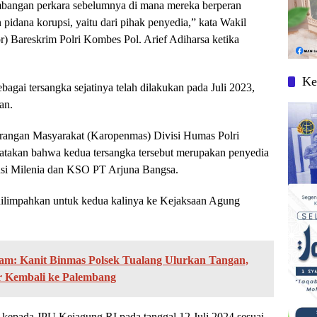
mbangan perkara sebelumnya di mana mereka berperan
idana korupsi, yaitu dari pihak penyedia,” kata Wakil
r) Bareskrim Polri Kombes Pol. Arief Adiharsa ketika
Ke
gai tersangka sejatinya telah dilakukan pada Juli 2023,
an.
erangan Masyarakat (Karopenmas) Divisi Humas Polri
takan bahwa kedua tersangka tersebut merupakan penyedia
si Milenia dan KSO PT Arjuna Bangsa.
ilimpahkan untuk kedua kalinya ke Kejaksaan Agung
gam: Kanit Binmas Polsek Tualang Ulurkan Tangan,
r Kembali ke Palembang
kepada JPU Kejagung RI pada tanggal 12 Juli 2024 sesuai