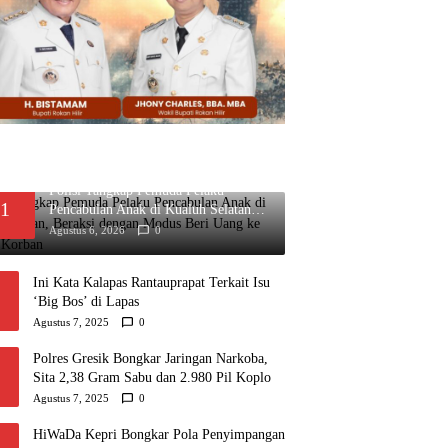
Polisi Tangkap Pemuda Pelaku
1
Pencabulan Anak di Kualuh Selatan,
Beraksi dengan Modus Beri Uang ke
Agustus 6, 2026
0
Teman Korban
Ini Kata Kalapas Rantauprapat Terkait Isu
‘Big Bos’ di Lapas
Agustus 7, 2025
0
Polres Gresik Bongkar Jaringan Narkoba,
Sita 2,38 Gram Sabu dan 2.980 Pil Koplo
Agustus 7, 2025
0
HiWaDa Kepri Bongkar Pola Penyimpangan