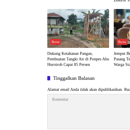
Disorot T
Setoran R
Berita
Berita
Dukung Ketahanan Pangan,
Jemput Bo
Pembuatan Tangki Air di Ponpes Abu
Pasang Te
Huroiroh Capai 85 Persen
Warga Si
Tinggalkan Balasan
Alamat email Anda tidak akan dipublikasikan.
Rua