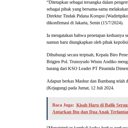
“Ditetapkan sebagai tersangka dalam penge
sebagai pihak yang bersama-sama melakukan p
Direktur Tindak Pidana Korupsi (Wadirtipiko
dikonfirmasi di Jakarta, Senin (15/7/2024).
Ia mengatakan bahwa penetapan keduanya seba
namun baru diungkapkan oleh pihak kepolisi
Dihubungi secara terpisah, Kepala Biro Pen
Brigjen Pol. Trunoyudo Wisnu Andiko menga
barang dari KSO Leader PT Piramida Dimen
Adapun berkas Mashur dan Bambang telah d
(Kejagung) pada Jumat, 12 Juli 2024.
Baca Juga:
Kisah Haru di Balik Sera
Antarkan Ibu dan Dua Anak Terlanta
“Mengirimkan kembali kedua berkas perkara 