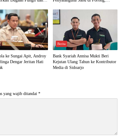
erkait Dugaan Pungli dan
Penyalahguna Sabu di Porong,
utin
Tegaskan Informasi Tidak Benar
Berita
la ke Sungai Apit, Androy
Bank Syariah Annisa Mukti Beri
linga Dengar Jeritan Hati
Kejutan Ulang Tahun ke Kontributor
ak
Media di Sidoarjo
s yang wajib ditandai
*