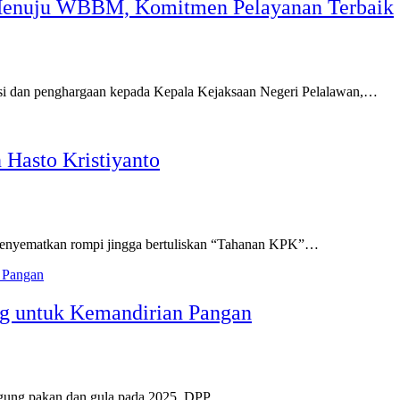
K Menuju WBBM, Komitmen Pelayanan Terbaik
iasi dan penghargaan kepada Kepala Kejaksaan Negeri Pelalawan,…
Hasto Kristiyanto
 menyematkan rompi jingga bertuliskan “Tahanan KPK”…
ng untuk Kemandirian Pangan
jagung pakan dan gula pada 2025. DPP…