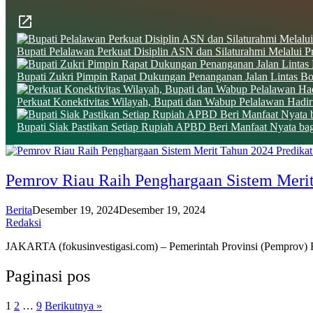
Bupati Pelalawan Perkuat Disiplin ASN dan Silaturahmi Melalui 
Bupati Zukri Pimpin Rapat Dukungan Penanganan Jalan Lintas 
Perkuat Konektivitas Wilayah, Bupati dan Wabup Pelalawan Hadir
Bupati Siak Pastikan Setiap Rupiah APBD Beri Manfaat Nyata ba
Pemrov Riau Raih Penghargaan Sistem Merit
Berita
Desember 19, 2024
Desember 19, 2024
Redaksi
JAKARTA (fokusinvestigasi.com) – Pemerintah Provinsi (Pemprov)
Paginasi pos
1
2
…
9
Berikutnya »