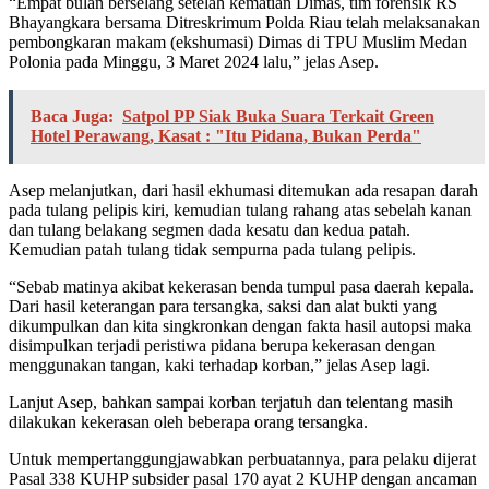
“Empat bulan berselang setelah kematian Dimas, tim forensik RS
Bhayangkara bersama Ditreskrimum Polda Riau telah melaksanakan
pembongkaran makam (ekshumasi) Dimas di TPU Muslim Medan
Polonia pada Minggu, 3 Maret 2024 lalu,” jelas Asep.
Baca Juga:
Satpol PP Siak Buka Suara Terkait Green
Hotel Perawang, Kasat : "Itu Pidana, Bukan Perda"
Asep melanjutkan, dari hasil ekhumasi ditemukan ada resapan darah
pada tulang pelipis kiri, kemudian tulang rahang atas sebelah kanan
dan tulang belakang segmen dada kesatu dan kedua patah.
Kemudian patah tulang tidak sempurna pada tulang pelipis.
“Sebab matinya akibat kekerasan benda tumpul pasa daerah kepala.
Dari hasil keterangan para tersangka, saksi dan alat bukti yang
dikumpulkan dan kita singkronkan dengan fakta hasil autopsi maka
disimpulkan terjadi peristiwa pidana berupa kekerasan dengan
menggunakan tangan, kaki terhadap korban,” jelas Asep lagi.
Lanjut Asep, bahkan sampai korban terjatuh dan telentang masih
dilakukan kekerasan oleh beberapa orang tersangka.
Untuk mempertanggungjawabkan perbuatannya, para pelaku dijerat
Pasal 338 KUHP subsider pasal 170 ayat 2 KUHP dengan ancaman