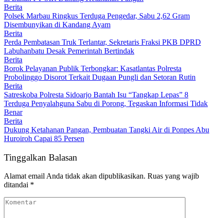
Berita
Polsek Marbau Ringkus Terduga Pengedar, Sabu 2,62 Gram
Disembunyikan di Kandang Ayam
Berita
Perda Pembatasan Truk Terlantar, Sekretaris Fraksi PKB DPRD
Labuhanbatu Desak Pemerintah Bertindak
Berita
Borok Pelayanan Publik Terbongkar: Kasatlantas Polresta
Probolinggo Disorot Terkait Dugaan Pungli dan Setoran Rutin
Berita
Satreskoba Polresta Sidoarjo Bantah Isu “Tangkap Lepas” 8
Terduga Penyalahguna Sabu di Porong, Tegaskan Informasi Tidak
Benar
Berita
Dukung Ketahanan Pangan, Pembuatan Tangki Air di Ponpes Abu
Huroiroh Capai 85 Persen
Tinggalkan Balasan
Alamat email Anda tidak akan dipublikasikan.
Ruas yang wajib
ditandai
*