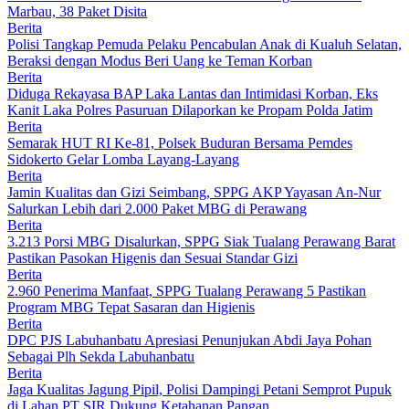
Marbau, 38 Paket Disita
Berita
Polisi Tangkap Pemuda Pelaku Pencabulan Anak di Kualuh Selatan,
Beraksi dengan Modus Beri Uang ke Teman Korban
Berita
Diduga Rekayasa BAP Laka Lantas dan Intimidasi Korban, Eks
Kanit Laka Polres Pasuruan Dilaporkan ke Propam Polda Jatim
Berita
Semarak HUT RI Ke-81, Polsek Buduran Bersama Pemdes
Sidokerto Gelar Lomba Layang-Layang
Berita
Jamin Kualitas dan Gizi Seimbang, SPPG AKP Yayasan An-Nur
Salurkan Lebih dari 2.000 Paket MBG di Perawang
Berita
3.213 Porsi MBG Disalurkan, SPPG Siak Tualang Perawang Barat
Pastikan Pasokan Higenis dan Sesuai Standar Gizi
Berita
2.960 Penerima Manfaat, SPPG Tualang Perawang 5 Pastikan
Program MBG Tepat Sasaran dan Higienis
Berita
DPC PJS Labuhanbatu Apresiasi Penunjukan Abdi Jaya Pohan
Sebagai Plh Sekda Labuhanbatu
Berita
Jaga Kualitas Jagung Pipil, Polisi Dampingi Petani Semprot Pupuk
di Lahan PT SIR Dukung Ketahanan Pangan