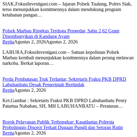
SIAK,FokusInvestigasi.com – Jajaran Polsek Tualang, Polres Siak,
terus menunjukkan komitmennya dalam mendukung program
ketahanan pangan…
Polsek Marbau Ringkus Terduga Pengedar, Sabu 2,62 Gram
Disembunyikan di Kandang Ayam
Berita
Agustus 2, 2026
Agustus 2, 2026
LABURA,FokusInvestigasi.com – Satuan kepolisian Polsek
Marbau kembali menunjukkan konitmennya dalam perang melawan
narkoba. Berkat laporan…
Perda Pembatasan Truk Terlantar, Sekretaris Fraksi PKB DPRD
Labuhanbatu Desak Pemerintah Bertindak
Berita
Agustus 2, 2026
Ket.Gambar : Sekretaris Fraksi PKB DPRD Labuhanbatu Penry
Patartua Nababan, SH, MH LABUHANBATU – Peraturan…
Borok Pelayanan Publik Terbongkar: Kasatlantas Polresta
Probolinggo Disorot Terkait Dugaan Pungli dan Setoran Rutin
Berita
Agustus 2, 2026