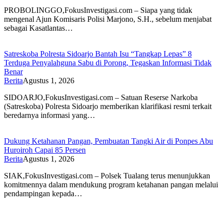
PROBOLINGGO,FokusInvestigasi.com – Siapa yang tidak
mengenal Ajun Komisaris Polisi Marjono, S.H., sebelum menjabat
sebagai Kasatlantas…
Satreskoba Polresta Sidoarjo Bantah Isu “Tangkap Lepas” 8
Terduga Penyalahguna Sabu di Porong, Tegaskan Informasi Tidak
Benar
Berita
Agustus 1, 2026
SIDOARJO,FokusInvestigasi.com – Satuan Reserse Narkoba
(Satreskoba) Polresta Sidoarjo memberikan klarifikasi resmi terkait
beredarnya informasi yang…
Dukung Ketahanan Pangan, Pembuatan Tangki Air di Ponpes Abu
Huroiroh Capai 85 Persen
Berita
Agustus 1, 2026
SIAK,FokusInvestigasi.com – Polsek Tualang terus menunjukkan
komitmennya dalam mendukung program ketahanan pangan melalui
pendampingan kepada…