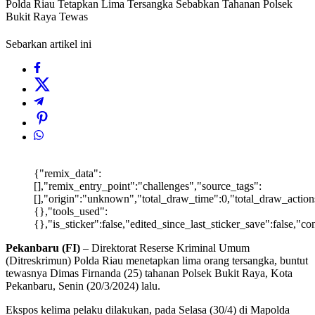
Polda Riau Tetapkan Lima Tersangka Sebabkan Tahanan Polsek
Bukit Raya Tewas
Sebarkan artikel ini
{"remix_data":
[],"remix_entry_point":"challenges","source_tags":
[],"origin":"unknown","total_draw_time":0,"total_draw_action
{},"tools_used":
{},"is_sticker":false,"edited_since_last_sticker_save":false,"c
Pekanbaru (FI)
– Direktorat Reserse Kriminal Umum
(Ditreskrimun) Polda Riau menetapkan lima orang tersangka, buntut
tewasnya Dimas Firnanda (25) tahanan Polsek Bukit Raya, Kota
Pekanbaru, Senin (20/3/2024) lalu.
Ekspos kelima pelaku dilakukan, pada Selasa (30/4) di Mapolda