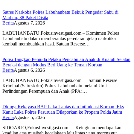
Satres Narkoba Polres Labuhanbatu Bekuk Pengedar Sabu di
Marbau, 38 Paket Disita
Berita
Agustus 7, 2026
LABUHANBATU,Fokusinvestigasi.com – Komitmen Polres
Labuhanbatu dalam memberantas peredaran gelap narkotika
kembali membuahkan hasil. Satuan Reserse…
Polisi Tangkap Pemuda Pelaku Pencabulan Anak di Kualuh Selatan,
Beraksi dengan Modus Beri Uang ke Teman Korban
Berita
Agustus 6, 2026
LABUHANBATU,Fokusinvestigasi.com — Satuan Reserse
Kriminal (Satreskrim) Polres Labuhanbatu melalui Unit
Perlindungan Perempuan dan Anak (PPA)…
Diduga Rekayasa BAP Laka Lantas dan Intimidasi Korban, Eks
Kanit Laka Polres Pasuruan Dilaporkan ke Propam Polda Jatim
Berita
Agustus 5, 2026
SIDOARJO,FokusInvestigasi.com — Keinginan mendapatkan
keadilan atas musibah kecelakaan lalu lintas yang merenggut