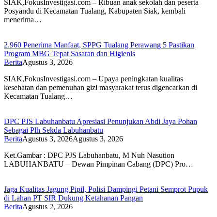
SIAK,FokusInvestigasi.com – Ribuan anak sekolah dan peserta
Posyandu di Kecamatan Tualang, Kabupaten Siak, kembali
menerima…
2.960 Penerima Manfaat, SPPG Tualang Perawang 5 Pastikan
Program MBG Tepat Sasaran dan Higienis
Berita
Agustus 3, 2026
SIAK,FokusInvestigasi.com – Upaya peningkatan kualitas
kesehatan dan pemenuhan gizi masyarakat terus digencarkan di
Kecamatan Tualang…
DPC PJS Labuhanbatu Apresiasi Penunjukan Abdi Jaya Pohan
Sebagai Plh Sekda Labuhanbatu
Berita
Agustus 3, 2026
Agustus 3, 2026
Ket.Gambar : DPC PJS Labuhanbatu, M Nuh Nasution
LABUHANBATU – Dewan Pimpinan Cabang (DPC) Pro…
Jaga Kualitas Jagung Pipil, Polisi Dampingi Petani Semprot Pupuk
di Lahan PT SIR Dukung Ketahanan Pangan
Berita
Agustus 2, 2026