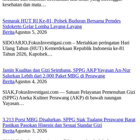
kesehatan dan mata…
Semarak HUT RI Ke-81, Polsek Buduran Bersama Pemdes
Sidokerto Gelar Lomba Layang-Layang
Berita
Agustus 5, 2026
SIDOARJO,FokusInvestigasi.com – Meriahkan peringatan Hari
Ulang Tahun (HUT) Kemerdekaan Republik Indonesia ke-81
Tahun 2026, Kapolsek…
Jamin Kualitas dan Gizi Seimbang, SPPG AKP Yayasan An-Nur
Salurkan Lebih dari 2.000 Paket MBG di Perawang
Berita
Agustus 4, 2026
SIAK,FokusInvestigasi.com — Satuan Pelayanan Pemenuhan Gizi
(SPPG) Aneka Kuliner Perawang (AKP) di bawah naungan
Yayasan…
3.213 Porsi MBG Disalurkan, SPPG Siak Tualang Perawang Barat
Pastikan Pasokan Higenis dan Sesuai Standar Gizi
Berita
Agustus 3, 2026