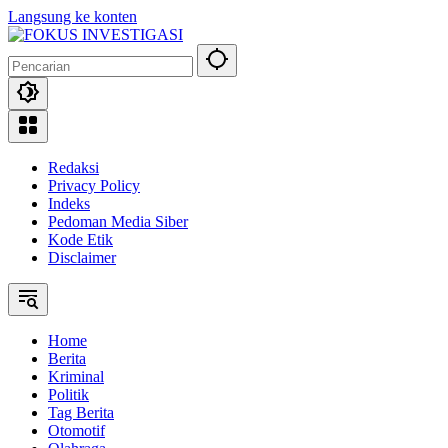
Langsung ke konten
Redaksi
Privacy Policy
Indeks
Pedoman Media Siber
Kode Etik
Disclaimer
Home
Berita
Kriminal
Politik
Tag Berita
Otomotif