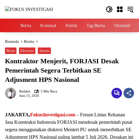
Langsung
ke
konten
Home
Berita
Kriminal
Politik
Tag Berita
Otomotif
Beranda
Berita
Berita
Ekonomi
Jakarta
Kontraktor Menjerit, FORJASI Desak
Pemerintah Segera Terbitkan SE
Adjusment HPS Nasional
Redaksi
3 Min Baca
Juni 15, 2026
JAKARTA,
FokusInvestigasi.com
– Forum Lintas Rekanan
Jasa Konstruksi Indonesia FORJASI mendesak pemerintah pusat
segera menggunakan diskresi Menteri PU untuk menerbitkan SE
Adjustment HPS Nasional paling lambat 5 Juli 2026. Desakan ini