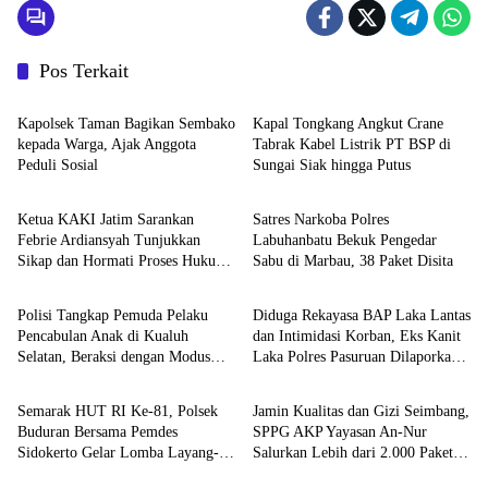
Pos Terkait
Berita
Berita
Kapolsek Taman Bagikan Sembako
Kapal Tongkang Angkut Crane
kepada Warga, Ajak Anggota
Tabrak Kabel Listrik PT BSP di
Peduli Sosial
Sungai Siak hingga Putus
Berita
Berita
Ketua KAKI Jatim Sarankan
Satres Narkoba Polres
Febrie Ardiansyah Tunjukkan
Labuhanbatu Bekuk Pengedar
Sikap dan Hormati Proses Hukum,
Sabu di Marbau, 38 Paket Disita
Berita
Berita
Bukan Ajukan Praperadilan
Polisi Tangkap Pemuda Pelaku
Diduga Rekayasa BAP Laka Lantas
Pencabulan Anak di Kualuh
dan Intimidasi Korban, Eks Kanit
Selatan, Beraksi dengan Modus
Laka Polres Pasuruan Dilaporkan
Berita
Berita
Beri Uang ke Teman Korban
ke Propam Polda Jatim
Semarak HUT RI Ke-81, Polsek
Jamin Kualitas dan Gizi Seimbang,
Buduran Bersama Pemdes
SPPG AKP Yayasan An-Nur
Sidokerto Gelar Lomba Layang-
Salurkan Lebih dari 2.000 Paket
Berita
Berita
Layang
MBG di Perawang