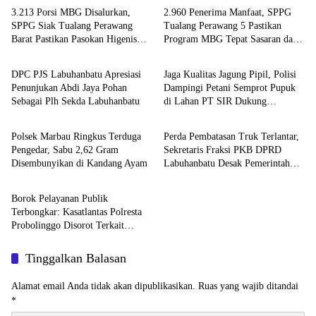
3.213 Porsi MBG Disalurkan,
2.960 Penerima Manfaat, SPPG
SPPG Siak Tualang Perawang
Tualang Perawang 5 Pastikan
Barat Pastikan Pasokan Higenis
Program MBG Tepat Sasaran dan
Berita
Berita
dan Sesuai Standar Gizi
Higienis
DPC PJS Labuhanbatu Apresiasi
Jaga Kualitas Jagung Pipil, Polisi
Penunjukan Abdi Jaya Pohan
Dampingi Petani Semprot Pupuk
Sebagai Plh Sekda Labuhanbatu
di Lahan PT SIR Dukung
Berita
Berita
Ketahanan Pangan
Polsek Marbau Ringkus Terduga
Perda Pembatasan Truk Terlantar,
Pengedar, Sabu 2,62 Gram
Sekretaris Fraksi PKB DPRD
Disembunyikan di Kandang Ayam
Labuhanbatu Desak Pemerintah
Berita
Bertindak
Borok Pelayanan Publik
Terbongkar: Kasatlantas Polresta
Probolinggo Disorot Terkait
Dugaan Pungli dan Setoran Rutin
Tinggalkan Balasan
Alamat email Anda tidak akan dipublikasikan.
Ruas yang wajib ditandai
*