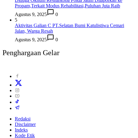
Diduga Oknum Resnarkoba Polda Jatim Dilaporkan ke
Propam,Terkait Modus Rehabilitasi,Puluhan Juta Raib
Agustus 9, 2025
0
5
Aktivitas Galian C PT.Selatan Bumi Katulistiwa Cemari
Jalan, Warga Resah
Agustus 9, 2025
0
Penghargaan Gelar
Redaksi
Disclaimer
Indeks
Kode Etik