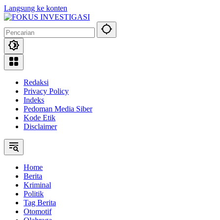
Langsung ke konten
Redaksi
Privacy Policy
Indeks
Pedoman Media Siber
Kode Etik
Disclaimer
Home
Berita
Kriminal
Politik
Tag Berita
Otomotif