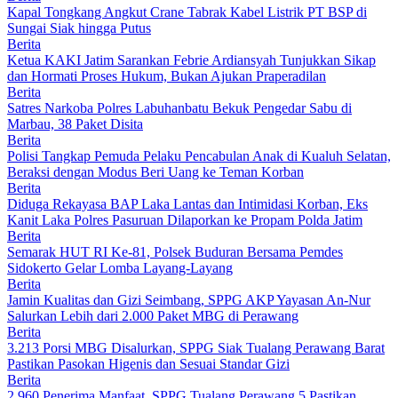
Kapal Tongkang Angkut Crane Tabrak Kabel Listrik PT BSP di
Sungai Siak hingga Putus
Berita
Ketua KAKI Jatim Sarankan Febrie Ardiansyah Tunjukkan Sikap
dan Hormati Proses Hukum, Bukan Ajukan Praperadilan
Berita
Satres Narkoba Polres Labuhanbatu Bekuk Pengedar Sabu di
Marbau, 38 Paket Disita
Berita
Polisi Tangkap Pemuda Pelaku Pencabulan Anak di Kualuh Selatan,
Beraksi dengan Modus Beri Uang ke Teman Korban
Berita
Diduga Rekayasa BAP Laka Lantas dan Intimidasi Korban, Eks
Kanit Laka Polres Pasuruan Dilaporkan ke Propam Polda Jatim
Berita
Semarak HUT RI Ke-81, Polsek Buduran Bersama Pemdes
Sidokerto Gelar Lomba Layang-Layang
Berita
Jamin Kualitas dan Gizi Seimbang, SPPG AKP Yayasan An-Nur
Salurkan Lebih dari 2.000 Paket MBG di Perawang
Berita
3.213 Porsi MBG Disalurkan, SPPG Siak Tualang Perawang Barat
Pastikan Pasokan Higenis dan Sesuai Standar Gizi
Berita
2.960 Penerima Manfaat, SPPG Tualang Perawang 5 Pastikan