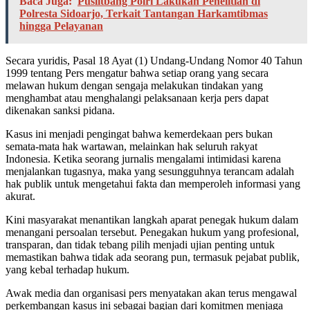
Baca Juga:
Puslitbang Polri Lakukan Penelitian di
Polresta Sidoarjo, Terkait Tantangan Harkamtibmas
hingga Pelayanan
Secara yuridis, Pasal 18 Ayat (1) Undang-Undang Nomor 40 Tahun
1999 tentang Pers mengatur bahwa setiap orang yang secara
melawan hukum dengan sengaja melakukan tindakan yang
menghambat atau menghalangi pelaksanaan kerja pers dapat
dikenakan sanksi pidana.
Kasus ini menjadi pengingat bahwa kemerdekaan pers bukan
semata-mata hak wartawan, melainkan hak seluruh rakyat
Indonesia. Ketika seorang jurnalis mengalami intimidasi karena
menjalankan tugasnya, maka yang sesungguhnya terancam adalah
hak publik untuk mengetahui fakta dan memperoleh informasi yang
akurat.
Kini masyarakat menantikan langkah aparat penegak hukum dalam
menangani persoalan tersebut. Penegakan hukum yang profesional,
transparan, dan tidak tebang pilih menjadi ujian penting untuk
memastikan bahwa tidak ada seorang pun, termasuk pejabat publik,
yang kebal terhadap hukum.
Awak media dan organisasi pers menyatakan akan terus mengawal
perkembangan kasus ini sebagai bagian dari komitmen menjaga