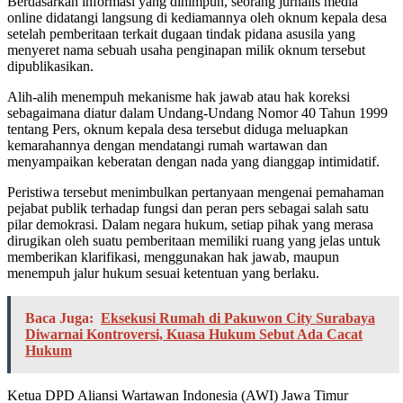
Berdasarkan informasi yang dihimpun, seorang jurnalis media
online didatangi langsung di kediamannya oleh oknum kepala desa
setelah pemberitaan terkait dugaan tindak pidana asusila yang
menyeret nama sebuah usaha penginapan milik oknum tersebut
dipublikasikan.
Alih-alih menempuh mekanisme hak jawab atau hak koreksi
sebagaimana diatur dalam Undang-Undang Nomor 40 Tahun 1999
tentang Pers, oknum kepala desa tersebut diduga meluapkan
kemarahannya dengan mendatangi rumah wartawan dan
menyampaikan keberatan dengan nada yang dianggap intimidatif.
Peristiwa tersebut menimbulkan pertanyaan mengenai pemahaman
pejabat publik terhadap fungsi dan peran pers sebagai salah satu
pilar demokrasi. Dalam negara hukum, setiap pihak yang merasa
dirugikan oleh suatu pemberitaan memiliki ruang yang jelas untuk
memberikan klarifikasi, menggunakan hak jawab, maupun
menempuh jalur hukum sesuai ketentuan yang berlaku.
Baca Juga:
Eksekusi Rumah di Pakuwon City Surabaya
Diwarnai Kontroversi, Kuasa Hukum Sebut Ada Cacat
Hukum
Ketua DPD Aliansi Wartawan Indonesia (AWI) Jawa Timur