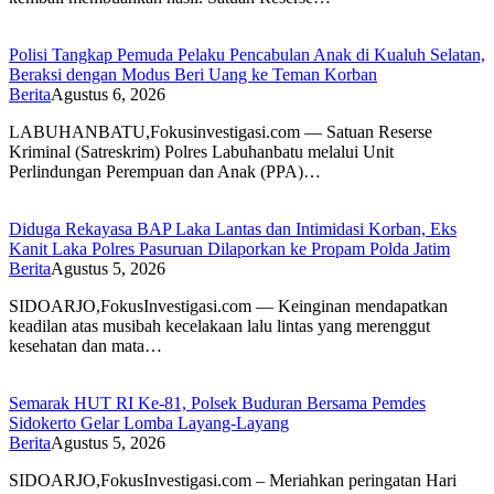
Polisi Tangkap Pemuda Pelaku Pencabulan Anak di Kualuh Selatan,
Beraksi dengan Modus Beri Uang ke Teman Korban
Berita
Agustus 6, 2026
LABUHANBATU,Fokusinvestigasi.com — Satuan Reserse
Kriminal (Satreskrim) Polres Labuhanbatu melalui Unit
Perlindungan Perempuan dan Anak (PPA)…
Diduga Rekayasa BAP Laka Lantas dan Intimidasi Korban, Eks
Kanit Laka Polres Pasuruan Dilaporkan ke Propam Polda Jatim
Berita
Agustus 5, 2026
SIDOARJO,FokusInvestigasi.com — Keinginan mendapatkan
keadilan atas musibah kecelakaan lalu lintas yang merenggut
kesehatan dan mata…
Semarak HUT RI Ke-81, Polsek Buduran Bersama Pemdes
Sidokerto Gelar Lomba Layang-Layang
Berita
Agustus 5, 2026
SIDOARJO,FokusInvestigasi.com – Meriahkan peringatan Hari