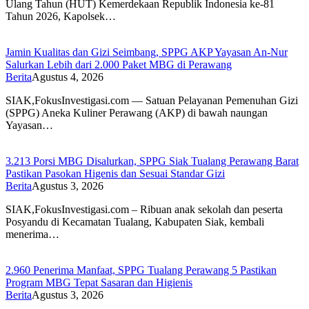
Ulang Tahun (HUT) Kemerdekaan Republik Indonesia ke-81
Tahun 2026, Kapolsek…
Jamin Kualitas dan Gizi Seimbang, SPPG AKP Yayasan An-Nur
Salurkan Lebih dari 2.000 Paket MBG di Perawang
Berita
Agustus 4, 2026
SIAK,FokusInvestigasi.com — Satuan Pelayanan Pemenuhan Gizi
(SPPG) Aneka Kuliner Perawang (AKP) di bawah naungan
Yayasan…
3.213 Porsi MBG Disalurkan, SPPG Siak Tualang Perawang Barat
Pastikan Pasokan Higenis dan Sesuai Standar Gizi
Berita
Agustus 3, 2026
SIAK,FokusInvestigasi.com – Ribuan anak sekolah dan peserta
Posyandu di Kecamatan Tualang, Kabupaten Siak, kembali
menerima…
2.960 Penerima Manfaat, SPPG Tualang Perawang 5 Pastikan
Program MBG Tepat Sasaran dan Higienis
Berita
Agustus 3, 2026