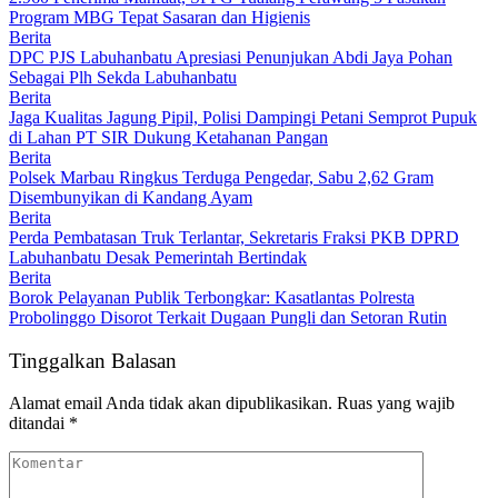
Program MBG Tepat Sasaran dan Higienis
Berita
DPC PJS Labuhanbatu Apresiasi Penunjukan Abdi Jaya Pohan
Sebagai Plh Sekda Labuhanbatu
Berita
Jaga Kualitas Jagung Pipil, Polisi Dampingi Petani Semprot Pupuk
di Lahan PT SIR Dukung Ketahanan Pangan
Berita
Polsek Marbau Ringkus Terduga Pengedar, Sabu 2,62 Gram
Disembunyikan di Kandang Ayam
Berita
Perda Pembatasan Truk Terlantar, Sekretaris Fraksi PKB DPRD
Labuhanbatu Desak Pemerintah Bertindak
Berita
Borok Pelayanan Publik Terbongkar: Kasatlantas Polresta
Probolinggo Disorot Terkait Dugaan Pungli dan Setoran Rutin
Tinggalkan Balasan
Alamat email Anda tidak akan dipublikasikan.
Ruas yang wajib
ditandai
*