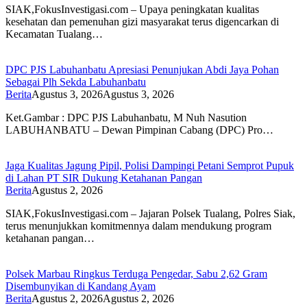
SIAK,FokusInvestigasi.com – Upaya peningkatan kualitas
kesehatan dan pemenuhan gizi masyarakat terus digencarkan di
Kecamatan Tualang…
DPC PJS Labuhanbatu Apresiasi Penunjukan Abdi Jaya Pohan
Sebagai Plh Sekda Labuhanbatu
Berita
Agustus 3, 2026
Agustus 3, 2026
Ket.Gambar : DPC PJS Labuhanbatu, M Nuh Nasution
LABUHANBATU – Dewan Pimpinan Cabang (DPC) Pro…
Jaga Kualitas Jagung Pipil, Polisi Dampingi Petani Semprot Pupuk
di Lahan PT SIR Dukung Ketahanan Pangan
Berita
Agustus 2, 2026
SIAK,FokusInvestigasi.com – Jajaran Polsek Tualang, Polres Siak,
terus menunjukkan komitmennya dalam mendukung program
ketahanan pangan…
Polsek Marbau Ringkus Terduga Pengedar, Sabu 2,62 Gram
Disembunyikan di Kandang Ayam
Berita
Agustus 2, 2026
Agustus 2, 2026