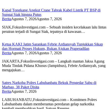
Kapal Tongkang Angkut Crane Tabrak Kabel Listrik PT BSP di
Sungai Siak hingga Putus
Berita
Agustus 7, 2026
Agustus 7, 2026
SIAK,FokusInvestigasi.com – Sebuah insiden kecelakaan lalu lintas
perairan terjadi di Sungai Siak, tepatnya di kawasan…
Ketua KAKI Jatim Sarankan Febrie Ardiansyah Tunjukkan Sikap
dan Hormati Proses Hukum, Bukan Ajukan Praperadilan
Berita
Agustus 7, 2026
Agustus 7, 2026
JAKARTA,FokusInvestigasi.com – Langkah mantan Jaksa Agung
Muda Tindak Pidana Khusus (Jampidsus), Febrie Ardiansyah, yang
mengajukan…
Satres Narkoba Polres Labuhanbatu Bekuk Pengedar Sabu di
Marbau, 38 Paket Disita
Berita
Agustus 7, 2026
LABUHANBATU,Fokusinvestigasi.com – Komitmen Polres
Labuhanbatu dalam memberantas peredaran gelap narkotika
kembali membuahkan hasil. Satuan Reserse…