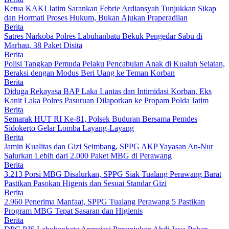
Ketua KAKI Jatim Sarankan Febrie Ardiansyah Tunjukkan Sikap
dan Hormati Proses Hukum, Bukan Ajukan Praperadilan
Berita
Satres Narkoba Polres Labuhanbatu Bekuk Pengedar Sabu di
Marbau, 38 Paket Disita
Berita
Polisi Tangkap Pemuda Pelaku Pencabulan Anak di Kualuh Selatan,
Beraksi dengan Modus Beri Uang ke Teman Korban
Berita
Diduga Rekayasa BAP Laka Lantas dan Intimidasi Korban, Eks
Kanit Laka Polres Pasuruan Dilaporkan ke Propam Polda Jatim
Berita
Semarak HUT RI Ke-81, Polsek Buduran Bersama Pemdes
Sidokerto Gelar Lomba Layang-Layang
Berita
Jamin Kualitas dan Gizi Seimbang, SPPG AKP Yayasan An-Nur
Salurkan Lebih dari 2.000 Paket MBG di Perawang
Berita
3.213 Porsi MBG Disalurkan, SPPG Siak Tualang Perawang Barat
Pastikan Pasokan Higenis dan Sesuai Standar Gizi
Berita
2.960 Penerima Manfaat, SPPG Tualang Perawang 5 Pastikan
Program MBG Tepat Sasaran dan Higienis
Berita