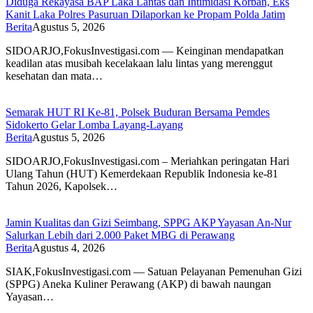
Diduga Rekayasa BAP Laka Lantas dan Intimidasi Korban, Eks
Kanit Laka Polres Pasuruan Dilaporkan ke Propam Polda Jatim
Berita
Agustus 5, 2026
SIDOARJO,FokusInvestigasi.com — Keinginan mendapatkan
keadilan atas musibah kecelakaan lalu lintas yang merenggut
kesehatan dan mata…
Semarak HUT RI Ke-81, Polsek Buduran Bersama Pemdes
Sidokerto Gelar Lomba Layang-Layang
Berita
Agustus 5, 2026
SIDOARJO,FokusInvestigasi.com – Meriahkan peringatan Hari
Ulang Tahun (HUT) Kemerdekaan Republik Indonesia ke-81
Tahun 2026, Kapolsek…
Jamin Kualitas dan Gizi Seimbang, SPPG AKP Yayasan An-Nur
Salurkan Lebih dari 2.000 Paket MBG di Perawang
Berita
Agustus 4, 2026
SIAK,FokusInvestigasi.com — Satuan Pelayanan Pemenuhan Gizi
(SPPG) Aneka Kuliner Perawang (AKP) di bawah naungan
Yayasan…