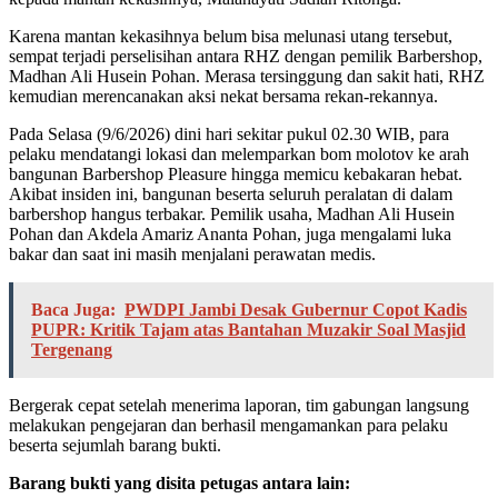
​Karena mantan kekasihnya belum bisa melunasi utang tersebut,
sempat terjadi perselisihan antara RHZ dengan pemilik Barbershop,
Madhan Ali Husein Pohan. Merasa tersinggung dan sakit hati, RHZ
kemudian merencanakan aksi nekat bersama rekan-rekannya.
​Pada Selasa (9/6/2026) dini hari sekitar pukul 02.30 WIB, para
pelaku mendatangi lokasi dan melemparkan bom molotov ke arah
bangunan Barbershop Pleasure hingga memicu kebakaran hebat.
Akibat insiden ini, bangunan beserta seluruh peralatan di dalam
barbershop hangus terbakar. Pemilik usaha, Madhan Ali Husein
Pohan dan Akdela Amariz Ananta Pohan, juga mengalami luka
bakar dan saat ini masih menjalani perawatan medis.
Baca Juga:
PWDPI Jambi Desak Gubernur Copot Kadis
PUPR: Kritik Tajam atas Bantahan Muzakir Soal Masjid
Tergenang
​Bergerak cepat setelah menerima laporan, tim gabungan langsung
melakukan pengejaran dan berhasil mengamankan para pelaku
beserta sejumlah barang bukti.
Barang bukti yang disita petugas antara lain: