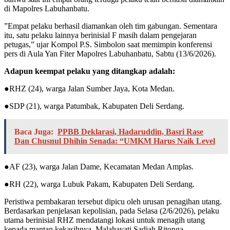
di Mapolres Labuhanbatu.
​”Empat pelaku berhasil diamankan oleh tim gabungan. Sementara
itu, satu pelaku lainnya berinisial F masih dalam pengejaran
petugas,” ujar Kompol P.S. Simbolon saat memimpin konferensi
pers di Aula Yan Fiter Mapolres Labuhanbatu, Sabtu (13/6/2026).
Adapun keempat pelaku yang ditangkap adalah:
​●RHZ (24), warga Jalan Sumber Jaya, Kota Medan.
​●SDP (21), warga Patumbak, Kabupaten Deli Serdang.
Baca Juga:
PPBB Deklarasi, Hadaruddin, Basri Rase
Dan Chusnul Dhihin Senada: “UMKM Harus Naik Level
​●AF (23), warga Jalan Dame, Kecamatan Medan Amplas.
​●RH (22), warga Lubuk Pakam, Kabupaten Deli Serdang.
​Peristiwa pembakaran tersebut dipicu oleh urusan penagihan utang.
Berdasarkan penjelasan kepolisian, pada Selasa (2/6/2026), pelaku
utama berinisial RHZ mendatangi lokasi untuk menagih utang
kepada mantan kekasihnya, Malahayati Sadiah Ritonga.