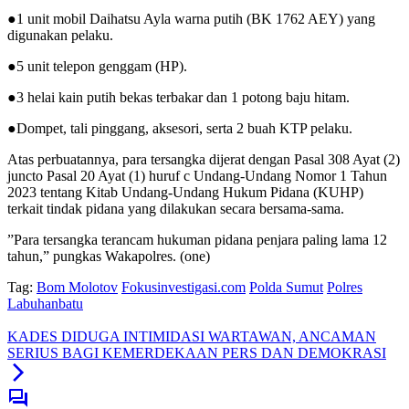
●​1 unit mobil Daihatsu Ayla warna putih (BK 1762 AEY) yang
digunakan pelaku.
​●5 unit telepon genggam (HP).
​●3 helai kain putih bekas terbakar dan 1 potong baju hitam.
​●Dompet, tali pinggang, aksesori, serta 2 buah KTP pelaku.
​Atas perbuatannya, para tersangka dijerat dengan Pasal 308 Ayat (2)
juncto Pasal 20 Ayat (1) huruf c Undang-Undang Nomor 1 Tahun
2023 tentang Kitab Undang-Undang Hukum Pidana (KUHP)
terkait tindak pidana yang dilakukan secara bersama-sama.
​”Para tersangka terancam hukuman pidana penjara paling lama 12
tahun,” pungkas Wakapolres. (one)
Tag:
Bom Molotov
Fokusinvestigasi.com
Polda Sumut
Polres
Labuhanbatu
KADES DIDUGA INTIMIDASI WARTAWAN, ANCAMAN
SERIUS BAGI KEMERDEKAAN PERS DAN DEMOKRASI