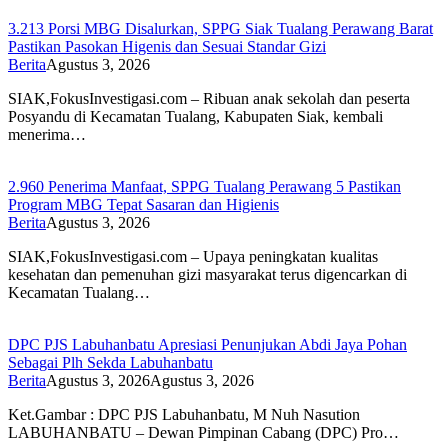
3.213 Porsi MBG Disalurkan, SPPG Siak Tualang Perawang Barat
Pastikan Pasokan Higenis dan Sesuai Standar Gizi
Berita
Agustus 3, 2026
SIAK,FokusInvestigasi.com – Ribuan anak sekolah dan peserta
Posyandu di Kecamatan Tualang, Kabupaten Siak, kembali
menerima…
2.960 Penerima Manfaat, SPPG Tualang Perawang 5 Pastikan
Program MBG Tepat Sasaran dan Higienis
Berita
Agustus 3, 2026
SIAK,FokusInvestigasi.com – Upaya peningkatan kualitas
kesehatan dan pemenuhan gizi masyarakat terus digencarkan di
Kecamatan Tualang…
DPC PJS Labuhanbatu Apresiasi Penunjukan Abdi Jaya Pohan
Sebagai Plh Sekda Labuhanbatu
Berita
Agustus 3, 2026
Agustus 3, 2026
Ket.Gambar : DPC PJS Labuhanbatu, M Nuh Nasution
LABUHANBATU – Dewan Pimpinan Cabang (DPC) Pro…