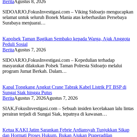
Berita
Agustus 8, 2026
SIDOARJO,FokusInvestigasi.com – Viking Sidoarjo mengucapkan
selamat untuk seluruh Bonek Mania atas keberhasilan Persebaya
Surabaya menjuarai…
Kapolsek Taman Bagikan Sembako kepada Warga, Ajak Anggota
Peduli Sosial
Berita
Agustus 7, 2026
SIDOARJO,FokusInvestigasi.com – Kepedulian terhadap
masyarakat dilakukan Polsek Taman Polresta Sidoarjo melalui
program Jumat Berkah. Dalam…
Kapal Tongkang Angkut Crane Tabrak Kabel Listrik PT BSP di
Sungai Siak hingga Putus
Berita
Agustus 7, 2026
Agustus 7, 2026
SIAK,FokusInvestigasi.com – Sebuah insiden kecelakaan lalu lintas
perairan terjadi di Sungai Siak, tepatnya di kawasan…
Ketua KAKI Jatim Sarankan Febrie Ardiansyah Tunjukkan Sikap
dan Hormati Proses Hukum, Bukan Ajukan Praperadilan