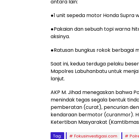
antara lain:
​●1 unit sepeda motor Honda Supra w
​●Pakaian dan sebuah topi warna h
aksinya.
​●Ratusan bungkus rokok berbagai me
​Saat ini, kedua terduga pelaku bese
Mapolres Labuhanbatu untuk menjal
lanjut.
​AKP M. Jihad menegaskan bahwa P
menindak tegas segala bentuk tindak
pemberatan (curat), pencurian den
kendaraan bermotor (curanmor). Ha
Ketertiban Masyarakat (Kamtibmas)
Tag:
Fokusinvestigasi.com
Polr