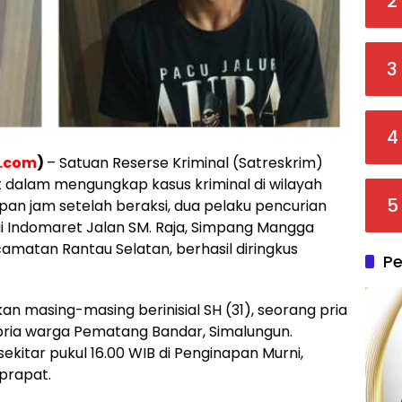
2
3
4
i.com
)
– Satuan Reserse Kriminal (Satreskrim)
 dalam mengungkap kasus kriminal di wilayah
5
an jam setelah beraksi, dua pelaku pencurian
i Indomaret Jalan SM. Raja, Simpang Mangga
amatan Rantau Selatan, berhasil diringkus
Pe
n masing-masing berinisial SH (31), seorang pria
), pria warga Pematang Bandar, Simalungun.
ekitar pukul 16.00 WIB di Penginapan Murni,
prapat.