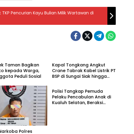
 TKP Pencurian Kayu Bulian Milik Wartawan di
Berita
ek Taman Bagikan
Kapal Tongkang Angkut
o kepada Warga,
Crane Tabrak Kabel Listrik PT
ggota Peduli Sosial
BSP di Sungai Siak hingga
Berita
Putus
Polisi Tangkap Pemuda
Pelaku Pencabulan Anak di
Kualuh Selatan, Beraksi
dengan Modus Beri Uang ke
Teman Korban
Narkoba Polres