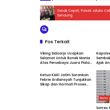
Gerak Cepat, Polsek Jaluko Cek
Senaung
Pos Terkait
Berita
Berita
Viking Sidoarjo Ucapkan
Kapols
Selamat Untuk Bonek Mania
Sembak
Atas Persebaya Juara Piala
Ajak An
Berita
Presiden 2026
Ketua KAKI Jatim Sarankan
Febrie Ardiansyah Tunjukkan
Sikap dan Hormati Proses
Hukum, Bukan Ajukan
Praperadilan
Berita
Satres 