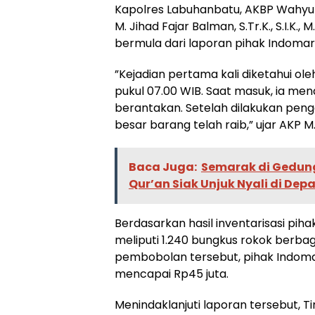
​Kapolres Labuhanbatu, AKBP Wahyu En
M. Jihad Fajar Balman, S.Tr.K., S.I.K
bermula dari laporan pihak Indoma
​”Kejadian pertama kali diketahui o
pukul 07.00 WIB. Saat masuk, ia me
berantakan. Setelah dilakukan pen
besar barang telah raib,” ujar AKP M.
Baca Juga:
Semarak di Gedun
Qur’an Siak Unjuk Nyali di De
​Berdasarkan hasil inventarisasi pi
meliputi 1.240 bungkus rokok berbag
pembobolan tersebut, pihak Indoma
mencapai Rp45 juta.
​Menindaklanjuti laporan tersebut, T