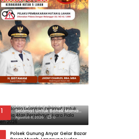
Viking Sidoarjo Ucapkan
1
Selamat Untuk Bonek Mania
Atas Persebaya Juara Piala
Agustus 8, 2026
0
Presiden 2026
Polsek Gunung Anyar Gelar Bazar