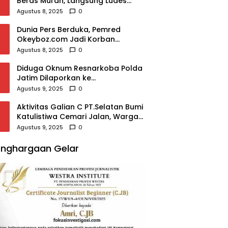
Beras Murah, Langsung Ludes
Diserbu Warga
Agustus 8, 2025
0
Dunia Pers Berduka, Pemred
Okeyboz.com Jadi Korban
Pembunuhan Brutal
Agustus 8, 2025
0
Diduga Oknum Resnarkoba Polda
Jatim Dilaporkan ke
Propam,Terkait Modus
Agustus 9, 2025
0
Rehabilitasi,Puluhan Juta Raib
Aktivitas Galian C PT.Selatan Bumi
Katulistiwa Cemari Jalan, Warga
Resah
Agustus 9, 2025
0
nghargaan Gelar