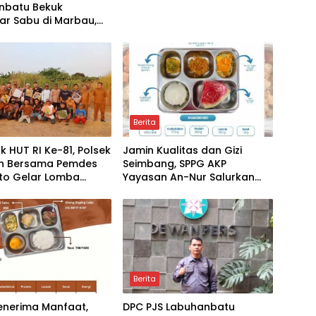
nbatu Bekuk
ar Sabu di Marbau,
t Disita
Berita
 HUT RI Ke-81, Polsek
Jamin Kualitas dan Gizi
n Bersama Pemdes
Seimbang, SPPG AKP
rto Gelar Lomba
Yayasan An-Nur Salurkan
-Layang
Lebih dari 2.000 Paket MBG di
Perawang
Berita
enerima Manfaat,
DPC PJS Labuhanbatu