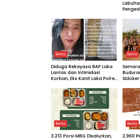
Labuha
Penged
38 Pake
Berita
Berita
Diduga Rekayasa BAP Laka
Semarak
Lantas dan Intimidasi
Budura
Korban, Eks Kanit Laka Polres
Sidoke
Pasuruan Dilaporkan ke
Layang
Propam Polda Jatim
Berita
Berita
3.213 Porsi MBG Disalurkan,
2.960 P