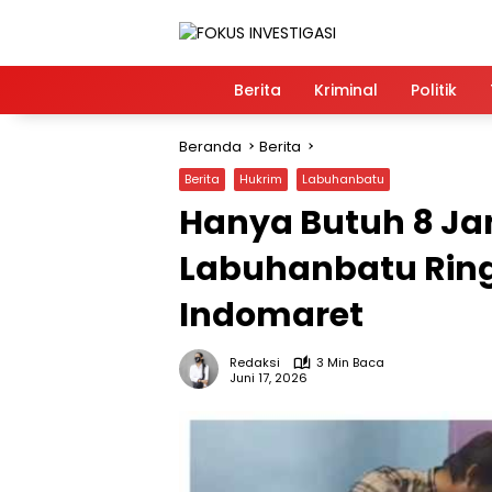
Langsung
ke
konten
Home
Berita
Kriminal
Politik
Beranda
Berita
Berita
Hukrim
Labuhanbatu
Hanya Butuh 8 Jam
Labuhanbatu Rin
Indomaret
Redaksi
3 Min Baca
Juni 17, 2026