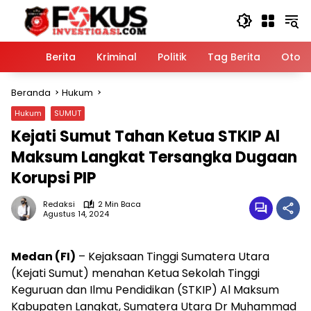
Langsung
ke
konten
Home
Berita
Kriminal
Politik
Tag Berita
Otomo
Beranda
Hukum
Hukum
SUMUT
Kejati Sumut Tahan Ketua STKIP Al
Maksum Langkat Tersangka Dugaan
Korupsi PIP
Redaksi
2 Min Baca
Agustus 14, 2024
Medan (FI)
– Kejaksaan Tinggi Sumatera Utara
(Kejati Sumut) menahan Ketua Sekolah Tinggi
Keguruan dan Ilmu Pendidikan (STKIP) Al Maksum
Kabupaten Langkat, Sumatera Utara Dr Muhammad