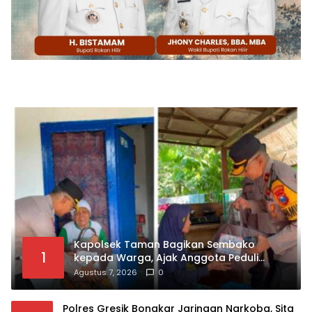
Kapolsek Taman Bagikan Sembako
1
kepada Warga, Ajak Anggota Peduli
Sosial
Agustus 7, 2026
0
Polres Gresik Bongkar Jaringan Narkoba, Sita