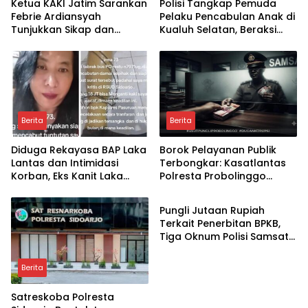
Ketua KAKI Jatim Sarankan
Polisi Tangkap Pemuda
Febrie Ardiansyah
Pelaku Pencabulan Anak di
Tunjukkan Sikap dan
Kualuh Selatan, Beraksi
Hormati Proses Hukum,
dengan Modus Beri Uang
Bukan Ajukan Praperadilan
ke Teman Korban
Berita
Berita
Diduga Rekayasa BAP Laka
Borok Pelayanan Publik
Lantas dan Intimidasi
Terbongkar: Kasatlantas
Korban, Eks Kanit Laka
Polresta Probolinggo
Berita
Polres Pasuruan
Disorot Terkait Dugaan
Dilaporkan ke Propam
Pungli dan Setoran Rutin
Pungli Jutaan Rupiah
Polda Jatim
Terkait Penerbitan BPKB,
Tiga Oknum Polisi Samsat
Malang Dilaporkan ke
Polda Jatim
Berita
Satreskoba Polresta