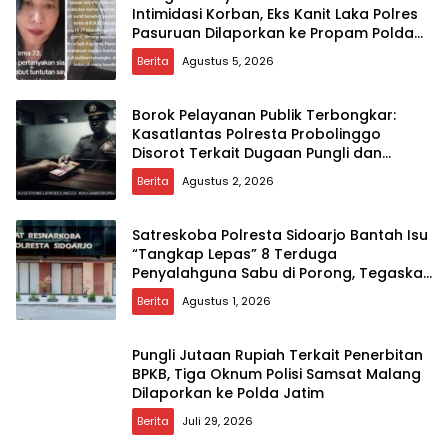
Intimidasi Korban, Eks Kanit Laka Polres
Pasuruan Dilaporkan ke Propam Polda
Jatim
Berita
Agustus 5, 2026
Borok Pelayanan Publik Terbongkar:
Kasatlantas Polresta Probolinggo
Disorot Terkait Dugaan Pungli dan
Setoran Rutin
Berita
Agustus 2, 2026
Satreskoba Polresta Sidoarjo Bantah Isu
“Tangkap Lepas” 8 Terduga
Penyalahguna Sabu di Porong, Tegaskan
Informasi Tidak Benar
Berita
Agustus 1, 2026
Pungli Jutaan Rupiah Terkait Penerbitan
BPKB, Tiga Oknum Polisi Samsat Malang
Dilaporkan ke Polda Jatim
Berita
Juli 29, 2026