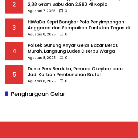
2
2,38 Gram Sabu dan 2.980 Pil Koplo
Agustus 7, 2025
0
HiWaDa Kepri Bongkar Pola Penyimpangan
3
Anggaran dan Sampaikan Tuntutan Tegas di
Kejaksaan Tanjungpinang
Agustus 8, 2025
0
Polsek Gunung Anyar Gelar Bazar Beras
4
Murah, Langsung Ludes Diserbu Warga
Agustus 8, 2025
0
Dunia Pers Berduka, Pemred Okeyboz.com
5
Jadi Korban Pembunuhan Brutal
Agustus 8, 2025
0
Penghargaan Gelar