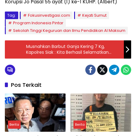
Korupsi Jo Pasal 55 ayat (1) ke-1 KUHP. (Albert)
Tag:
Fokusinvestigasi.com
Kejati Sumut
Program Indonesia Pintar
Sekolah Tinggi Keguruan dan Ilmu Pendidikan Al Maksum
Musnahkan Barbut Ganja Kering 7 Kg,
Kapolres Siak : Kita Berhasil Selamatkan
14000 Orang
Pos Terkait
Berita
Berita