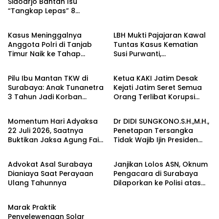
Sidoarjo Bantah Isu
“Tangkap Lepas” 8
Berita
Berita
Terduga Penyalahguna
Sabu di Porong, Tegaskan
Kasus Meninggalnya
LBH Mukti Pajajaran Kawal
Informasi Tidak Benar
Anggota Polri di Tanjab
Tuntas Kasus Kematian
Timur Naik ke Tahap
Susi Purwanti,
Berita
Berita
Penyidikan, Enam Orang
Pengungkapan Fakta
Ditetapkan sebagai
Terus Bergulir
Pilu Ibu Mantan TKW di
Ketua KAKI Jatim Desak
Tersangka
Surabaya: Anak Tunanetra
Kejati Jatim Seret Semua
3 Tahun Jadi Korban
Orang Terlibat Korupsi
Berita
Bisnis
Pencabulan Anak Pemilik
Dana Pakan Satwa Rp 10,2
Panti Asuhan
Miliar, Bukan Hanya Choirul
Momentum Hari Adyaksa
Dr DIDI SUNGKONO.S.H.,M.H.,
Anwar
22 Juli 2026, Saatnya
Penetapan Tersangka
Buktikan Jaksa Agung Fair
Tidak Wajib Ijin Presiden
Berita
Berita
Tangani Perkara Mantan
Karena Tidak Diatur Dalam
Jampidsus
UU No 20 Tahun 2025
Advokat Asal Surabaya
Janjikan Lolos ASN, Oknum
KUHAP
Dianiaya Saat Perayaan
Pengacara di Surabaya
Ulang Tahunnya
Dilaporkan ke Polisi atas
Berita
Dugaan Penipuan Rp520
Juta
Marak Praktik
Penyelewengan Solar