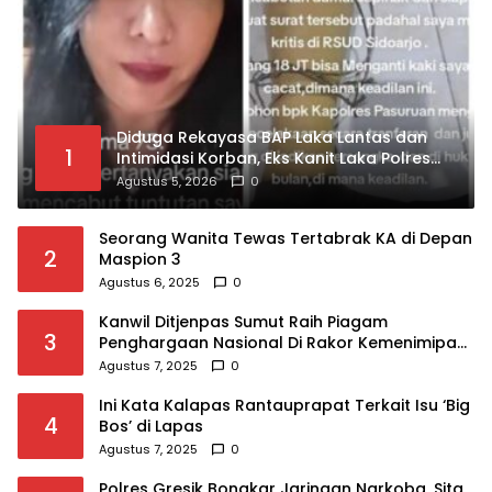
Diduga Rekayasa BAP Laka Lantas dan
1
Intimidasi Korban, Eks Kanit Laka Polres
Pasuruan Dilaporkan ke Propam Polda
Agustus 5, 2026
0
Jatim
Seorang Wanita Tewas Tertabrak KA di Depan
2
Maspion 3
Agustus 6, 2025
0
Kanwil Ditjenpas Sumut Raih Piagam
3
Penghargaan Nasional Di Rakor Kemenimipas
Tahun 2025
Agustus 7, 2025
0
Ini Kata Kalapas Rantauprapat Terkait Isu ‘Big
4
Bos’ di Lapas
Agustus 7, 2025
0
Polres Gresik Bongkar Jaringan Narkoba, Sita