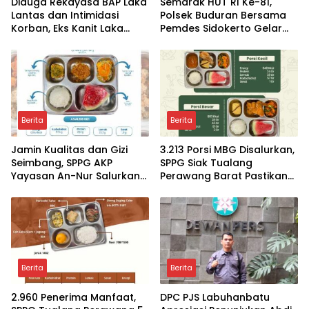
Diduga Rekayasa BAP Laka
Semarak HUT RI Ke-81,
Lantas dan Intimidasi
Polsek Buduran Bersama
Korban, Eks Kanit Laka
Pemdes Sidokerto Gelar
Polres Pasuruan
Lomba Layang-Layang
Dilaporkan ke Propam
Polda Jatim
Berita
Berita
Jamin Kualitas dan Gizi
3.213 Porsi MBG Disalurkan,
Seimbang, SPPG AKP
SPPG Siak Tualang
Yayasan An-Nur Salurkan
Perawang Barat Pastikan
Lebih dari 2.000 Paket MBG
Pasokan Higenis dan
di Perawang
Sesuai Standar Gizi
Berita
Berita
2.960 Penerima Manfaat,
DPC PJS Labuhanbatu