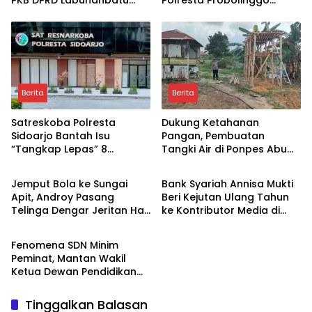
PKB DPRD Labuhanbatu
Polresta Probolinggo
Desak Pemerintah
Disorot Terkait Dugaan
Bertindak
Pungli dan Setoran Rutin
Berita
Berita
Satreskoba Polresta
Dukung Ketahanan
Sidoarjo Bantah Isu
Pangan, Pembuatan
“Tangkap Lepas” 8
Tangki Air di Ponpes Abu
Berita
Berita
Terduga Penyalahguna
Huroiroh Capai 85 Persen
Sabu di Porong, Tegaskan
Jemput Bola ke Sungai
Bank Syariah Annisa Mukti
Informasi Tidak Benar
Apit, Androy Pasang
Beri Kejutan Ulang Tahun
Telinga Dengar Jeritan Hati
ke Kontributor Media di
Berita
Warga Siak
Sidoarjo
Fenomena SDN Minim
Peminat, Mantan Wakil
Ketua Dewan Pendidikan
Labuhanbatu Minta Dinas
Pendidikan Lakukan
Tinggalkan Balasan
Evaluasi dan Merger