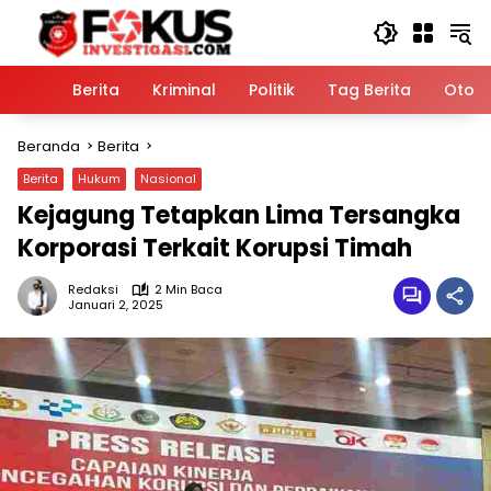
Langsung
ke
konten
Home
Berita
Kriminal
Politik
Tag Berita
Otomo
Beranda
Berita
Berita
Hukum
Nasional
Kejagung Tetapkan Lima Tersangka
Korporasi Terkait Korupsi Timah
Redaksi
2 Min Baca
Januari 2, 2025