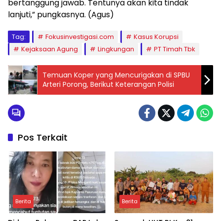
bertanggung jawab. Tentunya akan kita tindak
lanjuti,” pungkasnya. (Agus)
Tag:
Fokusinvestigasi.com
Kasus Korupsi
Kejaksaan Agung
Lingkungan
PT Timah Tbk
Temuan Koper yang Mencurigakan di SPBU
Arteri Porong, Berikut Keterangan Polisi
Pos Terkait
Berita
Berita