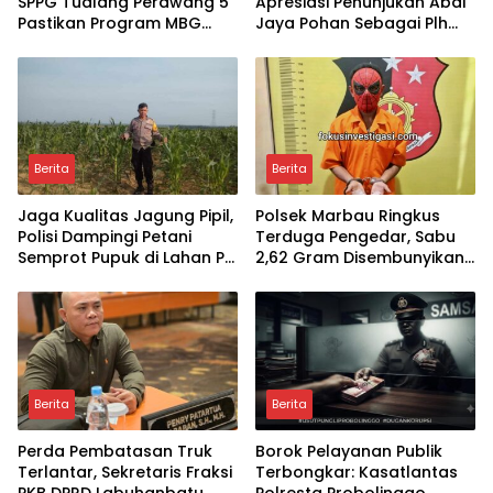
SPPG Tualang Perawang 5
Apresiasi Penunjukan Abdi
Pastikan Program MBG
Jaya Pohan Sebagai Plh
Tepat Sasaran dan
Sekda Labuhanbatu
Higienis
Berita
Berita
Jaga Kualitas Jagung Pipil,
Polsek Marbau Ringkus
Polisi Dampingi Petani
Terduga Pengedar, Sabu
Semprot Pupuk di Lahan PT
2,62 Gram Disembunyikan
SIR Dukung Ketahanan
di Kandang Ayam
Pangan
Berita
Berita
Perda Pembatasan Truk
Borok Pelayanan Publik
Terlantar, Sekretaris Fraksi
Terbongkar: Kasatlantas