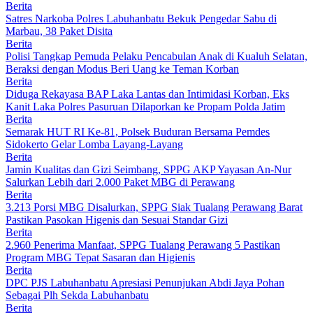
Berita
Satres Narkoba Polres Labuhanbatu Bekuk Pengedar Sabu di
Marbau, 38 Paket Disita
Berita
Polisi Tangkap Pemuda Pelaku Pencabulan Anak di Kualuh Selatan,
Beraksi dengan Modus Beri Uang ke Teman Korban
Berita
Diduga Rekayasa BAP Laka Lantas dan Intimidasi Korban, Eks
Kanit Laka Polres Pasuruan Dilaporkan ke Propam Polda Jatim
Berita
Semarak HUT RI Ke-81, Polsek Buduran Bersama Pemdes
Sidokerto Gelar Lomba Layang-Layang
Berita
Jamin Kualitas dan Gizi Seimbang, SPPG AKP Yayasan An-Nur
Salurkan Lebih dari 2.000 Paket MBG di Perawang
Berita
3.213 Porsi MBG Disalurkan, SPPG Siak Tualang Perawang Barat
Pastikan Pasokan Higenis dan Sesuai Standar Gizi
Berita
2.960 Penerima Manfaat, SPPG Tualang Perawang 5 Pastikan
Program MBG Tepat Sasaran dan Higienis
Berita
DPC PJS Labuhanbatu Apresiasi Penunjukan Abdi Jaya Pohan
Sebagai Plh Sekda Labuhanbatu
Berita