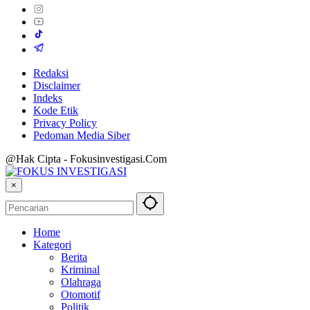
Redaksi
Disclaimer
Indeks
Kode Etik
Privacy Policy
Pedoman Media Siber
@Hak Cipta - Fokusinvestigasi.Com
×
Home
Kategori
Berita
Kriminal
Olahraga
Otomotif
Politik