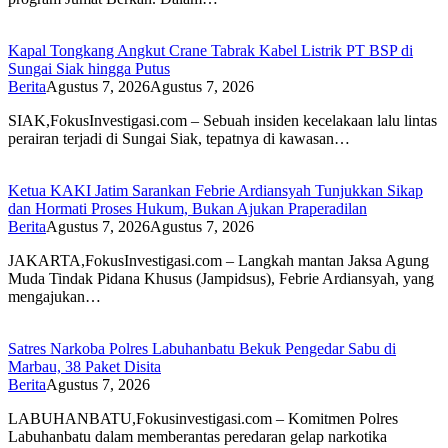
Kapal Tongkang Angkut Crane Tabrak Kabel Listrik PT BSP di
Sungai Siak hingga Putus
Berita
Agustus 7, 2026
Agustus 7, 2026
SIAK,FokusInvestigasi.com – Sebuah insiden kecelakaan lalu lintas
perairan terjadi di Sungai Siak, tepatnya di kawasan…
Ketua KAKI Jatim Sarankan Febrie Ardiansyah Tunjukkan Sikap
dan Hormati Proses Hukum, Bukan Ajukan Praperadilan
Berita
Agustus 7, 2026
Agustus 7, 2026
JAKARTA,FokusInvestigasi.com – Langkah mantan Jaksa Agung
Muda Tindak Pidana Khusus (Jampidsus), Febrie Ardiansyah, yang
mengajukan…
Satres Narkoba Polres Labuhanbatu Bekuk Pengedar Sabu di
Marbau, 38 Paket Disita
Berita
Agustus 7, 2026
LABUHANBATU,Fokusinvestigasi.com – Komitmen Polres
Labuhanbatu dalam memberantas peredaran gelap narkotika