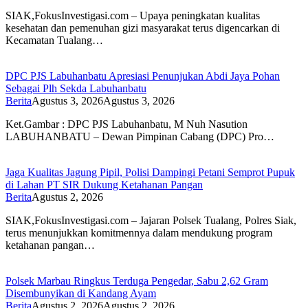
SIAK,FokusInvestigasi.com – Upaya peningkatan kualitas
kesehatan dan pemenuhan gizi masyarakat terus digencarkan di
Kecamatan Tualang…
DPC PJS Labuhanbatu Apresiasi Penunjukan Abdi Jaya Pohan
Sebagai Plh Sekda Labuhanbatu
Berita
Agustus 3, 2026
Agustus 3, 2026
Ket.Gambar : DPC PJS Labuhanbatu, M Nuh Nasution
LABUHANBATU – Dewan Pimpinan Cabang (DPC) Pro…
Jaga Kualitas Jagung Pipil, Polisi Dampingi Petani Semprot Pupuk
di Lahan PT SIR Dukung Ketahanan Pangan
Berita
Agustus 2, 2026
SIAK,FokusInvestigasi.com – Jajaran Polsek Tualang, Polres Siak,
terus menunjukkan komitmennya dalam mendukung program
ketahanan pangan…
Polsek Marbau Ringkus Terduga Pengedar, Sabu 2,62 Gram
Disembunyikan di Kandang Ayam
Berita
Agustus 2, 2026
Agustus 2, 2026