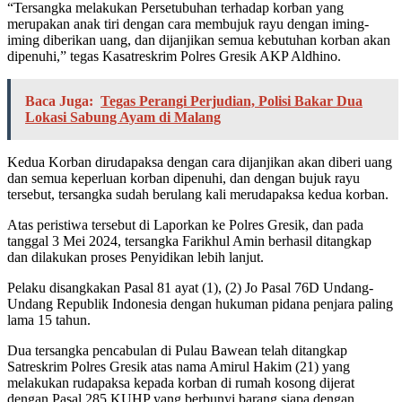
“Tersangka melakukan Persetubuhan terhadap korban yang
merupakan anak tiri dengan cara membujuk rayu dengan iming-
iming diberikan uang, dan dijanjikan semua kebutuhan korban akan
dipenuhi,” tegas Kasatreskrim Polres Gresik AKP Aldhino.
Baca Juga:
Tegas Perangi Perjudian, Polisi Bakar Dua
Lokasi Sabung Ayam di Malang
Kedua Korban dirudapaksa dengan cara dijanjikan akan diberi uang
dan semua keperluan korban dipenuhi, dan dengan bujuk rayu
tersebut, tersangka sudah berulang kali merudapaksa kedua korban.
Atas peristiwa tersebut di Laporkan ke Polres Gresik, dan pada
tanggal 3 Mei 2024, tersangka Farikhul Amin berhasil ditangkap
dan dilakukan proses Penyidikan lebih lanjut.
Pelaku disangkakan Pasal 81 ayat (1), (2) Jo Pasal 76D Undang-
Undang Republik Indonesia dengan hukuman pidana penjara paling
lama 15 tahun.
Dua tersangka pencabulan di Pulau Bawean telah ditangkap
Satreskrim Polres Gresik atas nama Amirul Hakim (21) yang
melakukan rudapaksa kepada korban di rumah kosong dijerat
dengan Pasal 285 KUHP yang berbunyi barang siapa dengan