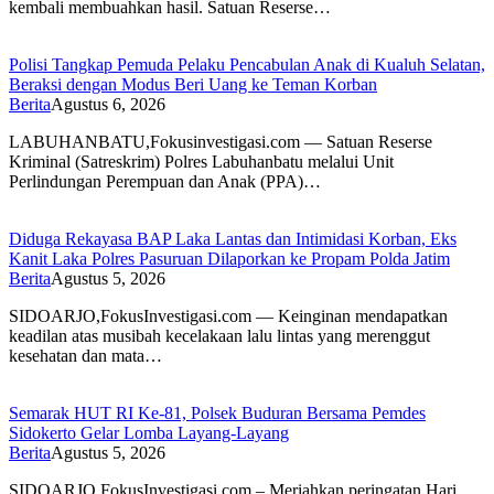
kembali membuahkan hasil. Satuan Reserse…
Polisi Tangkap Pemuda Pelaku Pencabulan Anak di Kualuh Selatan,
Beraksi dengan Modus Beri Uang ke Teman Korban
Berita
Agustus 6, 2026
LABUHANBATU,Fokusinvestigasi.com — Satuan Reserse
Kriminal (Satreskrim) Polres Labuhanbatu melalui Unit
Perlindungan Perempuan dan Anak (PPA)…
Diduga Rekayasa BAP Laka Lantas dan Intimidasi Korban, Eks
Kanit Laka Polres Pasuruan Dilaporkan ke Propam Polda Jatim
Berita
Agustus 5, 2026
SIDOARJO,FokusInvestigasi.com — Keinginan mendapatkan
keadilan atas musibah kecelakaan lalu lintas yang merenggut
kesehatan dan mata…
Semarak HUT RI Ke-81, Polsek Buduran Bersama Pemdes
Sidokerto Gelar Lomba Layang-Layang
Berita
Agustus 5, 2026
SIDOARJO,FokusInvestigasi.com – Meriahkan peringatan Hari