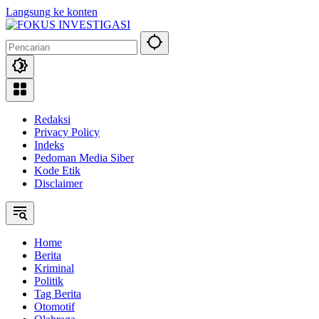
Langsung ke konten
Redaksi
Privacy Policy
Indeks
Pedoman Media Siber
Kode Etik
Disclaimer
Home
Berita
Kriminal
Politik
Tag Berita
Otomotif