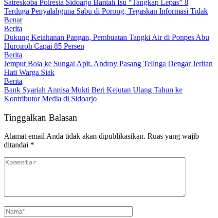
Satreskoba Polresta Sidoarjo Bantah Isu “Tangkap Lepas” 8
Terduga Penyalahguna Sabu di Porong, Tegaskan Informasi Tidak
Benar
Berita
Dukung Ketahanan Pangan, Pembuatan Tangki Air di Ponpes Abu
Huroiroh Capai 85 Persen
Berita
Jemput Bola ke Sungai Apit, Androy Pasang Telinga Dengar Jeritan
Hati Warga Siak
Berita
Bank Syariah Annisa Mukti Beri Kejutan Ulang Tahun ke
Kontributor Media di Sidoarjo
Tinggalkan Balasan
Alamat email Anda tidak akan dipublikasikan.
Ruas yang wajib
ditandai
*