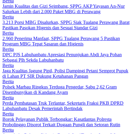
Berita
Jamin Kualitas dan Gizi Seimbang, SPPG AKP Yayasan An-Nur
Salurkan Lebih dari 2.000 Paket MBG di Perawang
Berita
3.213 Porsi MBG Disalurkan, SPPG Siak Tualang Perawang Barat
Pastikan Pasokan Higenis dan Sesuai Standar Gizi
Berita
2.960 Penerima Manfaat, SPPG Tualang Perawang 5 Pastikan
Program MBG Tepat Sasaran dan Higienis
Berita
DPC PJS Labuhanbatu Apresiasi Penunjukan Abdi Jaya Pohan
Sebagai Plh Sekda Labuhanbatu
Berita
Jaga Kualitas Jagung Pipil, Polisi Dampingi Petani Semprot Pupuk
di Lahan PT SIR Dukung Ketahanan Pangan
Berita
Polsek Marbau Ringkus Terduga Pengedar, Sabu 2,62 Gram
Disembunyikan di Kandang Ayam
Berita
Perda Pembatasan Truk Terlantar, Sekretaris Fraksi PKB DPRD
Labuhanbatu Desak Pemerintah Bertindak
Berita
Borok Pelayanan Publik Terbongkar: Kasatlantas Polresta
Probolinggo Disorot Terkait Dugaan Pungli dan Setoran Rutin
Berita