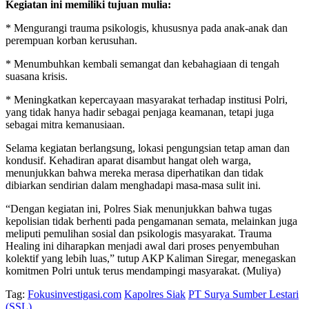
Kegiatan ini memiliki tujuan mulia:
* Mengurangi trauma psikologis, khususnya pada anak-anak dan
perempuan korban kerusuhan.
* Menumbuhkan kembali semangat dan kebahagiaan di tengah
suasana krisis.
* Meningkatkan kepercayaan masyarakat terhadap institusi Polri,
yang tidak hanya hadir sebagai penjaga keamanan, tetapi juga
sebagai mitra kemanusiaan.
Selama kegiatan berlangsung, lokasi pengungsian tetap aman dan
kondusif. Kehadiran aparat disambut hangat oleh warga,
menunjukkan bahwa mereka merasa diperhatikan dan tidak
dibiarkan sendirian dalam menghadapi masa-masa sulit ini.
“Dengan kegiatan ini, Polres Siak menunjukkan bahwa tugas
kepolisian tidak berhenti pada pengamanan semata, melainkan juga
meliputi pemulihan sosial dan psikologis masyarakat. Trauma
Healing ini diharapkan menjadi awal dari proses penyembuhan
kolektif yang lebih luas,” tutup AKP Kaliman Siregar, menegaskan
komitmen Polri untuk terus mendampingi masyarakat. (Muliya)
Tag:
Fokusinvestigasi.com
Kapolres Siak
PT Surya Sumber Lestari
(SSL)