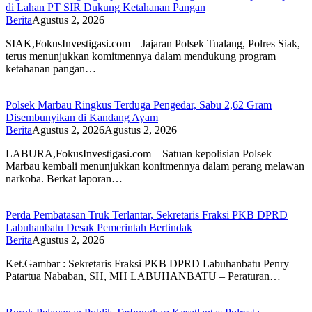
di Lahan PT SIR Dukung Ketahanan Pangan
Berita
Agustus 2, 2026
SIAK,FokusInvestigasi.com – Jajaran Polsek Tualang, Polres Siak,
terus menunjukkan komitmennya dalam mendukung program
ketahanan pangan…
Polsek Marbau Ringkus Terduga Pengedar, Sabu 2,62 Gram
Disembunyikan di Kandang Ayam
Berita
Agustus 2, 2026
Agustus 2, 2026
LABURA,FokusInvestigasi.com – Satuan kepolisian Polsek
Marbau kembali menunjukkan konitmennya dalam perang melawan
narkoba. Berkat laporan…
Perda Pembatasan Truk Terlantar, Sekretaris Fraksi PKB DPRD
Labuhanbatu Desak Pemerintah Bertindak
Berita
Agustus 2, 2026
Ket.Gambar : Sekretaris Fraksi PKB DPRD Labuhanbatu Penry
Patartua Nababan, SH, MH LABUHANBATU – Peraturan…