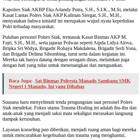
Kapolres Siak AKBP Eka Ariandy Putra, S.H., S.I.K., M.Si, melalui
Kasat Lantas Polres Siak AKP Kaliman Siregar, S.H., M.H.,
menyatakan bahwa inisiatif ini merupakan wujud nyata kepedulian
Polri terhadap masyarakat.
Puluhan personel Polres Siak, termasuk Kasat Binmas AKP M.
Fajri, S.H., M.H., serta jajaran Polwan seperti Aipda Lidya Alova,
Bripka Sri Widya, Brigadir Rohaya Makdalena, Brigadir Serli Yona,
dan Brigadir Delima Sihombing, turut serta dalam kegiatan ini.
Mereka tak hanya datang dengan seragam dinas, melainkan juga
dengan hati yang tulus untuk menenangkan dan menguatkan.
Baca Juga:
Sat Binmas Polresta Manado Sambang SMK
Negeri 1 Manado, Ini yang Dibahas
Suasana haru menyelimuti tenda pengungsian saat personel Polres
Siak mendekat. Fokus utama Trauma Healing ini adalah ibu-ibu dan
anak-anak yang menjadi saksi mata sekaligus merasakan langsung
dampak kerusuhan.
Layanan konseling pun diberikan, menjadi ruang aman bagi mereka
untuk mencurahkan kegelisahan dan trauma yang menghantui.