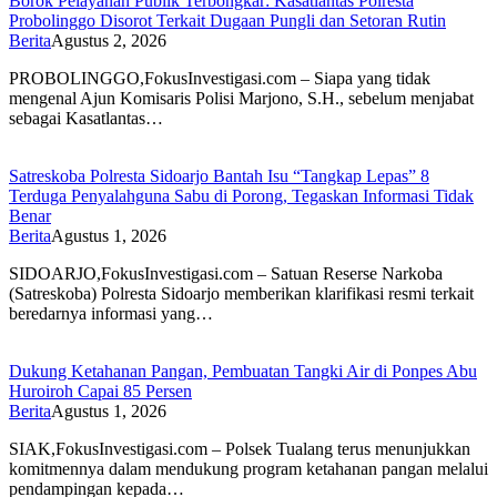
Borok Pelayanan Publik Terbongkar: Kasatlantas Polresta
Probolinggo Disorot Terkait Dugaan Pungli dan Setoran Rutin
Berita
Agustus 2, 2026
PROBOLINGGO,FokusInvestigasi.com – Siapa yang tidak
mengenal Ajun Komisaris Polisi Marjono, S.H., sebelum menjabat
sebagai Kasatlantas…
Satreskoba Polresta Sidoarjo Bantah Isu “Tangkap Lepas” 8
Terduga Penyalahguna Sabu di Porong, Tegaskan Informasi Tidak
Benar
Berita
Agustus 1, 2026
SIDOARJO,FokusInvestigasi.com – Satuan Reserse Narkoba
(Satreskoba) Polresta Sidoarjo memberikan klarifikasi resmi terkait
beredarnya informasi yang…
Dukung Ketahanan Pangan, Pembuatan Tangki Air di Ponpes Abu
Huroiroh Capai 85 Persen
Berita
Agustus 1, 2026
SIAK,FokusInvestigasi.com – Polsek Tualang terus menunjukkan
komitmennya dalam mendukung program ketahanan pangan melalui
pendampingan kepada…