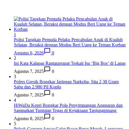
1
Polisi Tangkap Pemuda Pelaku Pencabulan Anak di Kualuh
Selatan, Beraksi dengan Modus Beri Uang ke Teman Korban
Agustus 6, 2026
0
2
Ini Kata Kalapas Rantauprapat Terkait Isu ‘Big Bos’ di Lapas
Agustus 7, 2025
0
3
Polres Gresik Bongkar Jaringan Narkoba, Sita 2,38 Gram
Sabu dan 2.980 Pil Koplo
Agustus 7, 2025
0
4
HiWaDa Kepri Bongkar Pola Penyimpangan Anggaran dan
Sampaikan Tuntutan Tegas di Kejaksaan Tanjungpinang
Agustus 8, 2025
0
5
Polsek Gunung Anyar Gelar Bazar Beras Murah, Langsung