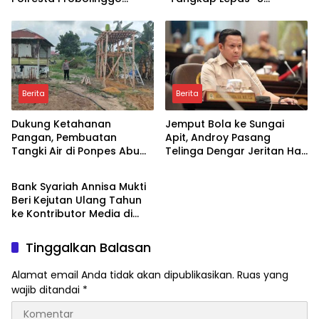
Disorot Terkait Dugaan
Terduga Penyalahguna
Pungli dan Setoran Rutin
Sabu di Porong, Tegaskan
Informasi Tidak Benar
Berita
Berita
Dukung Ketahanan
Jemput Bola ke Sungai
Pangan, Pembuatan
Apit, Androy Pasang
Tangki Air di Ponpes Abu
Telinga Dengar Jeritan Hati
Berita
Huroiroh Capai 85 Persen
Warga Siak
Bank Syariah Annisa Mukti
Beri Kejutan Ulang Tahun
ke Kontributor Media di
Sidoarjo
Tinggalkan Balasan
Alamat email Anda tidak akan dipublikasikan.
Ruas yang
wajib ditandai
*