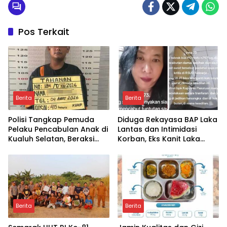
Pos Terkait
Berita
Berita
Polisi Tangkap Pemuda
Diduga Rekayasa BAP Laka
Pelaku Pencabulan Anak di
Lantas dan Intimidasi
Kualuh Selatan, Beraksi
Korban, Eks Kanit Laka
dengan Modus Beri Uang
Polres Pasuruan
ke Teman Korban
Dilaporkan ke Propam
Polda Jatim
Berita
Berita