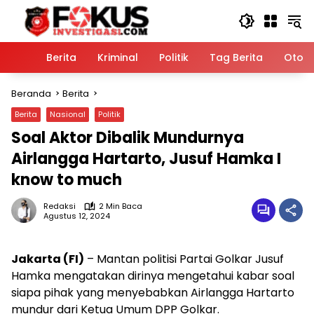
Langsung
ke
konten
Home
Berita
Kriminal
Politik
Tag Berita
Otomo
Beranda
Berita
Berita
Nasional
Politik
Soal Aktor Dibalik Mundurnya
Airlangga Hartarto, Jusuf Hamka I
know to much
Redaksi
2 Min Baca
Agustus 12, 2024
Jakarta (FI)
– Mantan politisi Partai Golkar Jusuf
Hamka mengatakan dirinya mengetahui kabar soal
siapa pihak yang menyebabkan Airlangga Hartarto
mundur dari Ketua Umum DPP Golkar.