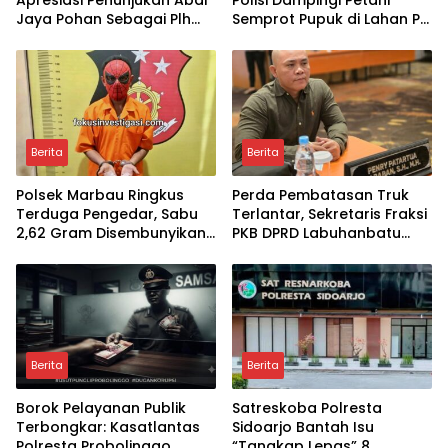
Jaya Pohan Sebagai Plh
Semprot Pupuk di Lahan PT
Sekda Labuhanbatu
SIR Dukung Ketahanan
Pangan
Berita
Berita
Polsek Marbau Ringkus
Perda Pembatasan Truk
Terduga Pengedar, Sabu
Terlantar, Sekretaris Fraksi
2,62 Gram Disembunyikan
PKB DPRD Labuhanbatu
di Kandang Ayam
Desak Pemerintah
Bertindak
Berita
Berita
Borok Pelayanan Publik
Satreskoba Polresta
Terbongkar: Kasatlantas
Sidoarjo Bantah Isu
Polresta Probolinggo
“Tangkap Lepas” 8