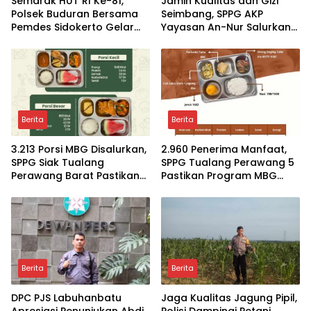
Semarak HUT RI Ke-81,
Jamin Kualitas dan Gizi
Polsek Buduran Bersama
Seimbang, SPPG AKP
Pemdes Sidokerto Gelar
Yayasan An-Nur Salurkan
Lomba Layang-Layang
Lebih dari 2.000 Paket MBG
di Perawang
Berita
Berita
3.213 Porsi MBG Disalurkan,
2.960 Penerima Manfaat,
SPPG Siak Tualang
SPPG Tualang Perawang 5
Perawang Barat Pastikan
Pastikan Program MBG
Pasokan Higenis dan
Tepat Sasaran dan
Sesuai Standar Gizi
Higienis
Berita
Berita
DPC PJS Labuhanbatu
Jaga Kualitas Jagung Pipil,
Apresiasi Penunjukan Abdi
Polisi Dampingi Petani