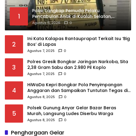
Polisi Tangkap Pemuda Pelaku
1
Pencabulan Anak di Kualuh Selatan,
Beraksi dengan Modus Beri Uang ke
Agustus 6, 2026
0
Teman Korban
Ini Kata Kalapas Rantauprapat Terkait Isu ‘Big
2
Bos’ di Lapas
Agustus 7, 2025
0
Polres Gresik Bongkar Jaringan Narkoba, Sita
3
2,38 Gram Sabu dan 2.980 Pil Koplo
Agustus 7, 2025
0
HiWaDa Kepri Bongkar Pola Penyimpangan
4
Anggaran dan Sampaikan Tuntutan Tegas di
Kejaksaan Tanjungpinang
Agustus 8, 2025
0
Polsek Gunung Anyar Gelar Bazar Beras
5
Murah, Langsung Ludes Diserbu Warga
Agustus 8, 2025
0
Penghargaan Gelar