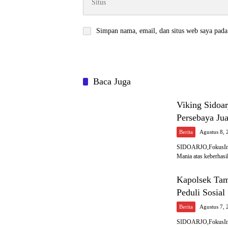
Simpan nama, email, dan situs web saya pada
Baca Juga
Viking Sidoa
Persebaya Jua
Berita
Agustus 8, 
SIDOARJO,FokusInves
Mania atas keberhas
Kapolsek Tam
Peduli Sosial
Berita
Agustus 7, 
SIDOARJO,FokusInves