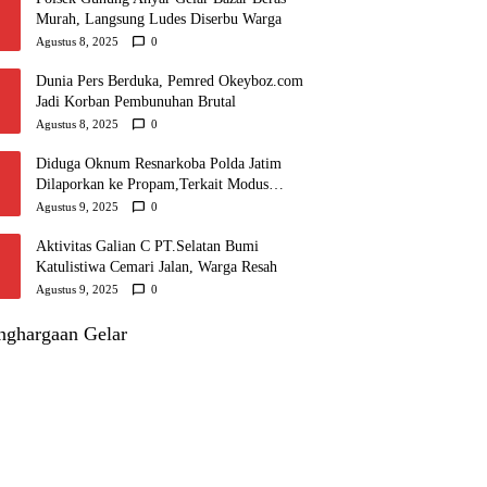
Murah, Langsung Ludes Diserbu Warga
Agustus 8, 2025
0
Dunia Pers Berduka, Pemred Okeyboz.com
Jadi Korban Pembunuhan Brutal
Agustus 8, 2025
0
Diduga Oknum Resnarkoba Polda Jatim
Dilaporkan ke Propam,Terkait Modus
Rehabilitasi,Puluhan Juta Raib
Agustus 9, 2025
0
Aktivitas Galian C PT.Selatan Bumi
Katulistiwa Cemari Jalan, Warga Resah
Agustus 9, 2025
0
nghargaan Gelar