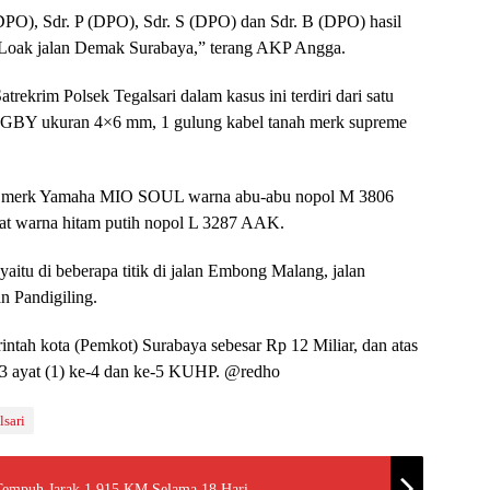
O), Sdr. P (DPO), Sdr. S (DPO) dan Sdr. B (DPO) hasil
r Loak jalan Demak Surabaya,” terang AKP Angga.
rekrim Polsek Tegalsari dalam kasus ini terdiri dari satu
FGBY ukuran 4×6 mm, 1 gulung kabel tanah merk supreme
otor merk Yamaha MIO SOUL warna abu-abu nopol M 3806
eat warna hitam putih nopol L 3287 AAK.
aitu di beberapa titik di jalan Embong Malang, jalan
an Pandigiling.
ntah kota (Pemkot) Surabaya sebesar Rp 12 Miliar, dan atas
363 ayat (1) ke-4 dan ke-5 KUHP. @redho
lsari
Tempuh Jarak 1.915 KM Selama 18 Hari