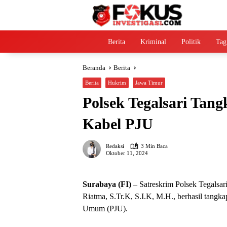
Langsung
ke
konten
Home
Berita
Kriminal
Politik
Tag
Beranda
Berita
Berita
Hukrim
Jawa Timur
Polsek Tegalsari Tan
Kabel PJU
Redaksi
3 Min Baca
Oktober 11, 2024
Surabaya (FI)
– Satreskrim Polsek Tegalsar
Riatma, S.Tr.K, S.I.K, M.H., berhasil tangk
Umum (PJU).