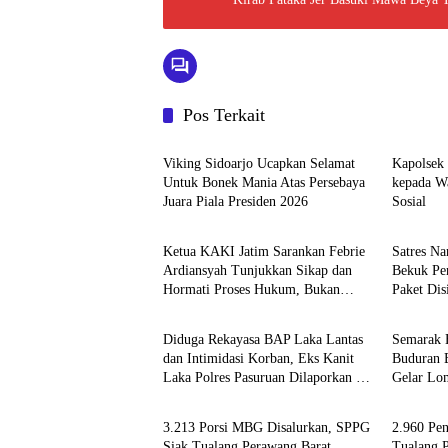
Pos Terkait
Berita
Berita
Viking Sidoarjo Ucapkan Selamat
Kapolsek
Untuk Bonek Mania Atas Persebaya
kepada Wa
Juara Piala Presiden 2026
Sosial
Berita
Berita
Ketua KAKI Jatim Sarankan Febrie
Satres Na
Ardiansyah Tunjukkan Sikap dan
Bekuk Pe
Hormati Proses Hukum, Bukan
Paket Dis
Berita
Berita
Ajukan Praperadilan
Diduga Rekayasa BAP Laka Lantas
Semarak 
dan Intimidasi Korban, Eks Kanit
Buduran 
Laka Polres Pasuruan Dilaporkan ke
Gelar Lo
Berita
Berita
Propam Polda Jatim
3.213 Porsi MBG Disalurkan, SPPG
2.960 Pe
Siak Tualang Perawang Barat
Tualang P