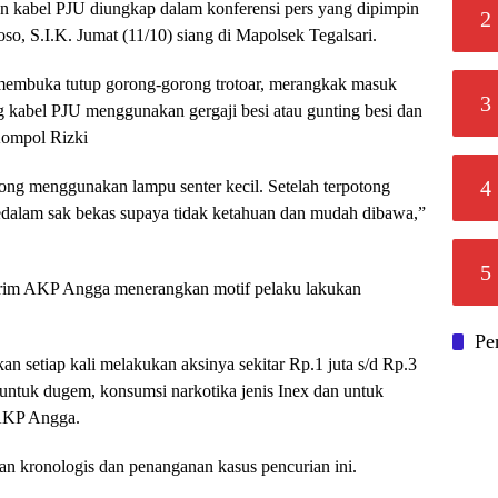
an kabel PJU diungkap dalam konferensi pers yang dipimpin
2
so, S.I.K. Jumat (11/10) siang di Mapolsek Tegalsari.
membuka tutup gorong-gorong trotoar, merangkak masuk
3
abel PJU menggunakan gergaji besi atau gunting besi dan
Kompol Rizki
4
ng menggunakan lampu senter kecil. Setelah terpotong
dalam sak bekas supaya tidak ketahuan dan mudah dibawa,”
5
krim AKP Angga menerangkan motif pelaku lakukan
Pe
n setiap kali melakukan aksinya sekitar Rp.1 juta s/d Rp.3
 untuk dugem, konsumsi narkotika jenis Inex dan untuk
 AKP Angga.
 kronologis dan penanganan kasus pencurian ini.