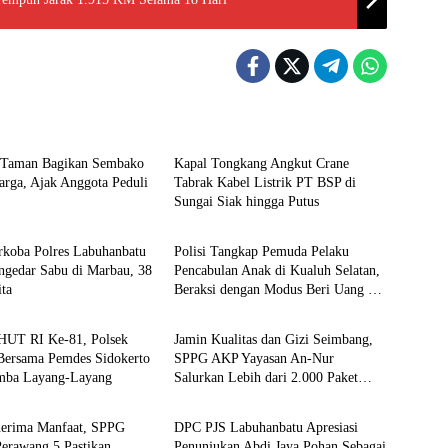
Berita
 Taman Bagikan Sembako
Kapal Tongkang Angkut Crane
rga, Ajak Anggota Peduli
Tabrak Kabel Listrik PT BSP di
Sungai Siak hingga Putus
Berita
rkoba Polres Labuhanbatu
Polisi Tangkap Pemuda Pelaku
ngedar Sabu di Marbau, 38
Pencabulan Anak di Kualuh Selatan,
ita
Beraksi dengan Modus Beri Uang ke
Berita
Teman Korban
HUT RI Ke-81, Polsek
Jamin Kualitas dan Gizi Seimbang,
Bersama Pemdes Sidokerto
SPPG AKP Yayasan An-Nur
mba Layang-Layang
Salurkan Lebih dari 2.000 Paket
Berita
MBG di Perawang
nerima Manfaat, SPPG
DPC PJS Labuhanbatu Apresiasi
erawang 5 Pastikan
Penunjukan Abdi Jaya Pohan Sebagai