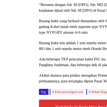
“Bersama dengan Sdr. M (DPO), Sdr. MD (DP
kejahatan dijual oleh Sdr. M (DPO) di Pasa
Barang bukti yang berhasil diamankan oleh Sat
gulung Kabel tanah merk supreme type NY
type NYFGBY ukuran 4×6 mm.
Barang bukti lain adalah 1 unit sepeda m
88.l dan 1 unit sepeda motor merk Honda B
Ada beberapa TKP pencurian kabel PJU ini, y
Panglima Sudirman, dan beberapa titik di jal
Akibat aksinya para pelaku merugikan Pemeri
perbuatannya, para tersangka dijerat Pasal 
Tag:
Fokusinvestigasi.com
Polsek Tega
Kirab Pataka Jer Basuki Mawa Beya 