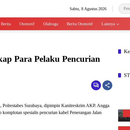
Sabtu, 8 Agustus 2026
 Berita
Otomotif
Olahraga
Berita Otomotif
Lainnya
Ke
gkap Para Pelaku Pencurian
S
i, Polrestabes Surabaya, dipimpin Kanitreskrim AKP. Angga
ap komplotan spesialis pencurian kabel Penerangan Jalan