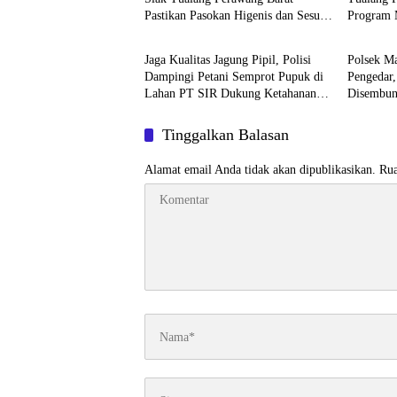
Pastikan Pasokan Higenis dan Sesuai
Program 
Berita
Berita
Standar Gizi
Higienis
Jaga Kualitas Jagung Pipil, Polisi
Polsek M
Dampingi Petani Semprot Pupuk di
Pengedar
Lahan PT SIR Dukung Ketahanan
Disembun
Pangan
Tinggalkan Balasan
Alamat email Anda tidak akan dipublikasikan.
Rua