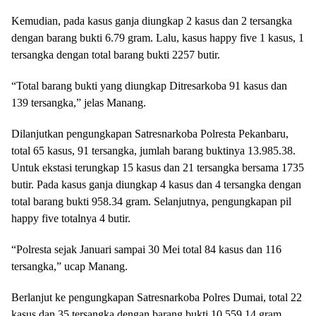
Kemudian, pada kasus ganja diungkap 2 kasus dan 2 tersangka
dengan barang bukti 6.79 gram. Lalu, kasus happy five 1 kasus, 1
tersangka dengan total barang bukti 2257 butir.
“Total barang bukti yang diungkap Ditresarkoba 91 kasus dan
139 tersangka,” jelas Manang.
Dilanjutkan pengungkapan Satresnarkoba Polresta Pekanbaru,
total 65 kasus, 91 tersangka, jumlah barang buktinya 13.985.38.
Untuk ekstasi terungkap 15 kasus dan 21 tersangka bersama 1735
butir. Pada kasus ganja diungkap 4 kasus dan 4 tersangka dengan
total barang bukti 958.34 gram. Selanjutnya, pengungkapan pil
happy five totalnya 4 butir.
“Polresta sejak Januari sampai 30 Mei total 84 kasus dan 116
tersangka,” ucap Manang.
Berlanjut ke pengungkapan Satresnarkoba Polres Dumai, total 22
kasus dan 35 tersangka dengan barang bukti 10.559.14 gram.