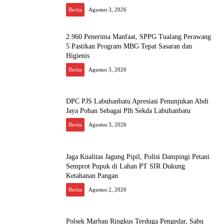
Berita
Agustus 3, 2026
2.960 Penerima Manfaat, SPPG Tualang Perawang
5 Pastikan Program MBG Tepat Sasaran dan
Higienis
Berita
Agustus 3, 2026
DPC PJS Labuhanbatu Apresiasi Penunjukan Abdi
Jaya Pohan Sebagai Plh Sekda Labuhanbatu
Berita
Agustus 3, 2026
Jaga Kualitas Jagung Pipil, Polisi Dampingi Petani
Semprot Pupuk di Lahan PT SIR Dukung
Ketahanan Pangan
Berita
Agustus 2, 2026
Polsek Marbau Ringkus Terduga Pengedar, Sabu