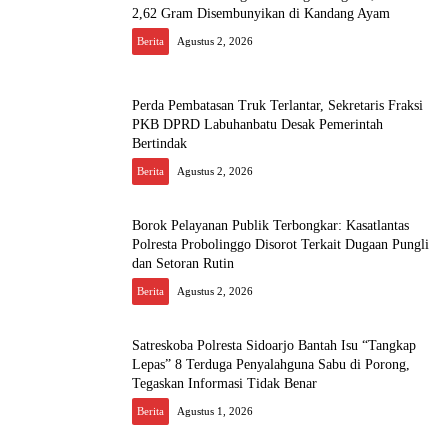
2,62 Gram Disembunyikan di Kandang Ayam
Berita
Agustus 2, 2026
Perda Pembatasan Truk Terlantar, Sekretaris Fraksi
PKB DPRD Labuhanbatu Desak Pemerintah
Bertindak
Berita
Agustus 2, 2026
Borok Pelayanan Publik Terbongkar: Kasatlantas
Polresta Probolinggo Disorot Terkait Dugaan Pungli
dan Setoran Rutin
Berita
Agustus 2, 2026
Satreskoba Polresta Sidoarjo Bantah Isu “Tangkap
Lepas” 8 Terduga Penyalahguna Sabu di Porong,
Tegaskan Informasi Tidak Benar
Berita
Agustus 1, 2026