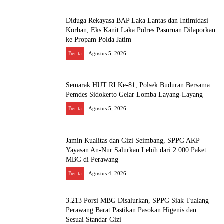
Diduga Rekayasa BAP Laka Lantas dan Intimidasi
Korban, Eks Kanit Laka Polres Pasuruan Dilaporkan
ke Propam Polda Jatim
Berita
Agustus 5, 2026
Semarak HUT RI Ke-81, Polsek Buduran Bersama
Pemdes Sidokerto Gelar Lomba Layang-Layang
Berita
Agustus 5, 2026
Jamin Kualitas dan Gizi Seimbang, SPPG AKP
Yayasan An-Nur Salurkan Lebih dari 2.000 Paket
MBG di Perawang
Berita
Agustus 4, 2026
3.213 Porsi MBG Disalurkan, SPPG Siak Tualang
Perawang Barat Pastikan Pasokan Higenis dan
Sesuai Standar Gizi