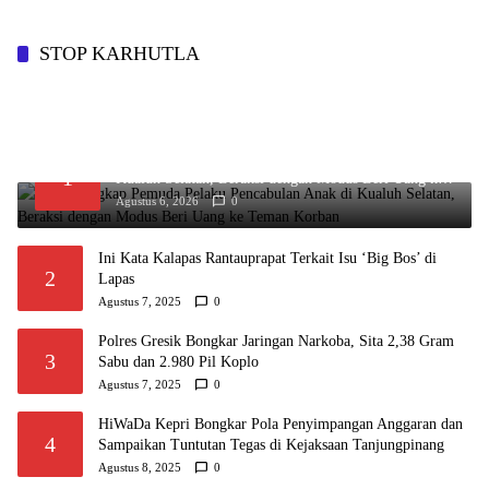
STOP KARHUTLA
Polisi Tangkap Pemuda Pelaku Pencabulan Anak di
1
Kualuh Selatan, Beraksi dengan Modus Beri Uang ke
Teman Korban
Agustus 6, 2026
0
Ini Kata Kalapas Rantauprapat Terkait Isu ‘Big Bos’ di
2
Lapas
Agustus 7, 2025
0
Polres Gresik Bongkar Jaringan Narkoba, Sita 2,38 Gram
3
Sabu dan 2.980 Pil Koplo
Agustus 7, 2025
0
HiWaDa Kepri Bongkar Pola Penyimpangan Anggaran dan
4
Sampaikan Tuntutan Tegas di Kejaksaan Tanjungpinang
Agustus 8, 2025
0