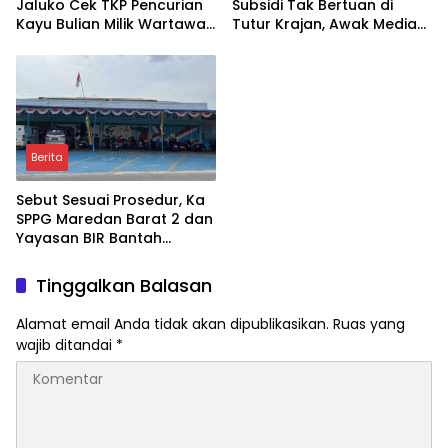
Jaluko Cek TKP Pencurian
Subsidi Tak Bertuan di
Kayu Bulian Milik Wartawan
Tutur Krajan, Awak Media
di Senaung
Kawal Proses Hukum
Berita
Sebut Sesuai Prosedur, Ka
SPPG Maredan Barat 2 dan
Yayasan BIR Bantah
Tudingan Pemecatan
Sepihak
Tinggalkan Balasan
Alamat email Anda tidak akan dipublikasikan.
Ruas yang
wajib ditandai
*