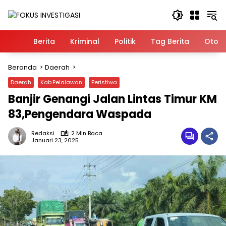
Langsung
ke
konten
Home
Berita
Kriminal
Politik
Tag Berita
Otomo
Beranda
Daerah
Daerah
Kab.Pelalawan
Peristiwa
Banjir Genangi Jalan Lintas Timur KM
83,Pengendara Waspada
Redaksi
2 Min Baca
Januari 23, 2025