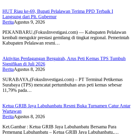
HUT Riau ke-69, Bupati Pelalawan Terima PPD Terbaik I
Langsung dari Plt. Gubernur
Berita
Agustus 9, 2026
​PEKANBARU,(FokusInvestigasi.com) — Kabupaten Pelalawan
kembali mengukir prestasi gemilang di tingkat regional. Pemerintah
Kabupaten Pelalawan resmi…
Aktivitas Perdagangan Bergairah, Arus Peti Kemas TPS Tumbuh
Signifikan di Juli 2026
Berita
Agustus 8, 2026
SURABAYA,(FokusInvestigasi.com) – PT Terminal Petikemas
Surabaya (TPS) mencatat pertumbuhan arus peti kemas sebesar
11,79% pada…
Ketua GRIB Jaya Labuhanbatu Resmi Buka Turnamen Catur Antar
Wartawan
Berita
Agustus 8, 2026
Ket.Gambar : Ketua GRIB Jaya Labuhanbatu Bersama Para
Pemenang Labuhanbatu – Ketua GRIB Jaya Labuhanbatu,…