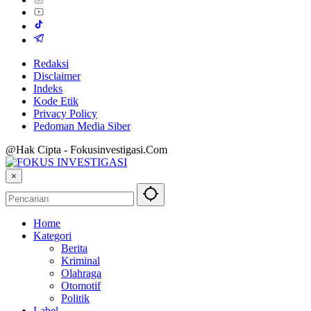
Redaksi
Disclaimer
Indeks
Kode Etik
Privacy Policy
Pedoman Media Siber
@Hak Cipta - Fokusinvestigasi.Com
×
Home
Kategori
Berita
Kriminal
Olahraga
Otomotif
Politik
Label