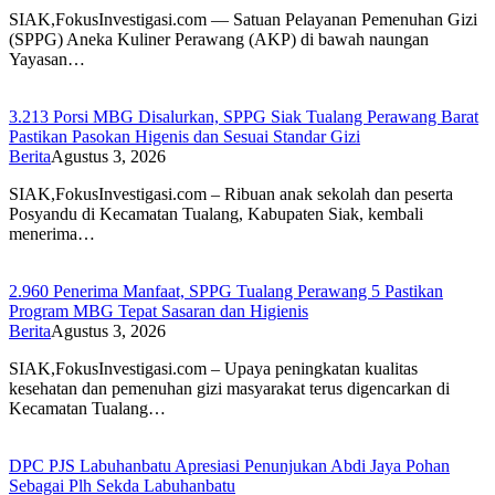
SIAK,FokusInvestigasi.com — Satuan Pelayanan Pemenuhan Gizi
(SPPG) Aneka Kuliner Perawang (AKP) di bawah naungan
Yayasan…
3.213 Porsi MBG Disalurkan, SPPG Siak Tualang Perawang Barat
Pastikan Pasokan Higenis dan Sesuai Standar Gizi
Berita
Agustus 3, 2026
SIAK,FokusInvestigasi.com – Ribuan anak sekolah dan peserta
Posyandu di Kecamatan Tualang, Kabupaten Siak, kembali
menerima…
2.960 Penerima Manfaat, SPPG Tualang Perawang 5 Pastikan
Program MBG Tepat Sasaran dan Higienis
Berita
Agustus 3, 2026
SIAK,FokusInvestigasi.com – Upaya peningkatan kualitas
kesehatan dan pemenuhan gizi masyarakat terus digencarkan di
Kecamatan Tualang…
DPC PJS Labuhanbatu Apresiasi Penunjukan Abdi Jaya Pohan
Sebagai Plh Sekda Labuhanbatu