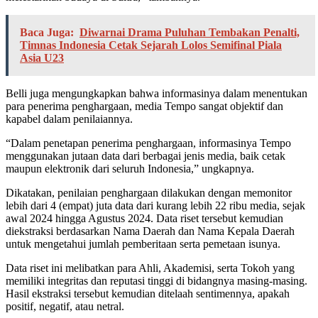
Baca Juga:
Diwarnai Drama Puluhan Tembakan Penalti,
Timnas Indonesia Cetak Sejarah Lolos Semifinal Piala
Asia U23
Belli juga mengungkapkan bahwa informasinya dalam menentukan
para penerima penghargaan, media Tempo sangat objektif dan
kapabel dalam penilaiannya.
“Dalam penetapan penerima penghargaan, informasinya Tempo
menggunakan jutaan data dari berbagai jenis media, baik cetak
maupun elektronik dari seluruh Indonesia,” ungkapnya.
Dikatakan, penilaian penghargaan dilakukan dengan memonitor
lebih dari 4 (empat) juta data dari kurang lebih 22 ribu media, sejak
awal 2024 hingga Agustus 2024. Data riset tersebut kemudian
diekstraksi berdasarkan Nama Daerah dan Nama Kepala Daerah
untuk mengetahui jumlah pemberitaan serta pemetaan isunya.
Data riset ini melibatkan para Ahli, Akademisi, serta Tokoh yang
memiliki integritas dan reputasi tinggi di bidangnya masing-masing.
Hasil ekstraksi tersebut kemudian ditelaah sentimennya, apakah
positif, negatif, atau netral.