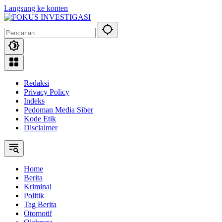
Langsung ke konten
Redaksi
Privacy Policy
Indeks
Pedoman Media Siber
Kode Etik
Disclaimer
Home
Berita
Kriminal
Politik
Tag Berita
Otomotif