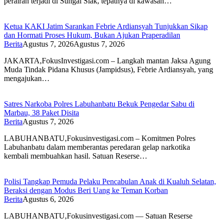
perairan terjadi di Sungai Siak, tepatnya di kawasan…
Ketua KAKI Jatim Sarankan Febrie Ardiansyah Tunjukkan Sikap
dan Hormati Proses Hukum, Bukan Ajukan Praperadilan
Berita
Agustus 7, 2026
Agustus 7, 2026
JAKARTA,FokusInvestigasi.com – Langkah mantan Jaksa Agung
Muda Tindak Pidana Khusus (Jampidsus), Febrie Ardiansyah, yang
mengajukan…
Satres Narkoba Polres Labuhanbatu Bekuk Pengedar Sabu di
Marbau, 38 Paket Disita
Berita
Agustus 7, 2026
LABUHANBATU,Fokusinvestigasi.com – Komitmen Polres
Labuhanbatu dalam memberantas peredaran gelap narkotika
kembali membuahkan hasil. Satuan Reserse…
Polisi Tangkap Pemuda Pelaku Pencabulan Anak di Kualuh Selatan,
Beraksi dengan Modus Beri Uang ke Teman Korban
Berita
Agustus 6, 2026
LABUHANBATU,Fokusinvestigasi.com — Satuan Reserse