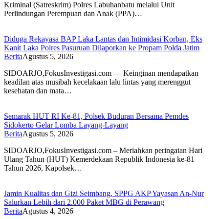
Kriminal (Satreskrim) Polres Labuhanbatu melalui Unit
Perlindungan Perempuan dan Anak (PPA)…
Diduga Rekayasa BAP Laka Lantas dan Intimidasi Korban, Eks
Kanit Laka Polres Pasuruan Dilaporkan ke Propam Polda Jatim
Berita
Agustus 5, 2026
SIDOARJO,FokusInvestigasi.com — Keinginan mendapatkan
keadilan atas musibah kecelakaan lalu lintas yang merenggut
kesehatan dan mata…
Semarak HUT RI Ke-81, Polsek Buduran Bersama Pemdes
Sidokerto Gelar Lomba Layang-Layang
Berita
Agustus 5, 2026
SIDOARJO,FokusInvestigasi.com – Meriahkan peringatan Hari
Ulang Tahun (HUT) Kemerdekaan Republik Indonesia ke-81
Tahun 2026, Kapolsek…
Jamin Kualitas dan Gizi Seimbang, SPPG AKP Yayasan An-Nur
Salurkan Lebih dari 2.000 Paket MBG di Perawang
Berita
Agustus 4, 2026