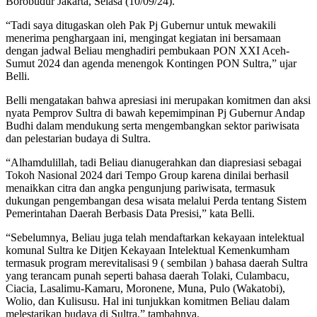
Borobudur Jakarta, Selasa (10/09/24).
“Tadi saya ditugaskan oleh Pak Pj Gubernur untuk mewakili
menerima penghargaan ini, mengingat kegiatan ini bersamaan
dengan jadwal Beliau menghadiri pembukaan PON XXI Aceh-
Sumut 2024 dan agenda menengok Kontingen PON Sultra,” ujar
Belli.
Belli mengatakan bahwa apresiasi ini merupakan komitmen dan aksi
nyata Pemprov Sultra di bawah kepemimpinan Pj Gubernur Andap
Budhi dalam mendukung serta mengembangkan sektor pariwisata
dan pelestarian budaya di Sultra.
“Alhamdulillah, tadi Beliau dianugerahkan dan diapresiasi sebagai
Tokoh Nasional 2024 dari Tempo Group karena dinilai berhasil
menaikkan citra dan angka pengunjung pariwisata, termasuk
dukungan pengembangan desa wisata melalui Perda tentang Sistem
Pemerintahan Daerah Berbasis Data Presisi,” kata Belli.
“Sebelumnya, Beliau juga telah mendaftarkan kekayaan intelektual
komunal Sultra ke Ditjen Kekayaan Intelektual Kemenkumham
termasuk program merevitalisasi 9 ( sembilan ) bahasa daerah Sultra
yang terancam punah seperti bahasa daerah Tolaki, Culambacu,
Ciacia, Lasalimu-Kamaru, Moronene, Muna, Pulo (Wakatobi),
Wolio, dan Kulisusu. Hal ini tunjukkan komitmen Beliau dalam
melestarikan budaya di Sultra,” tambahnya.