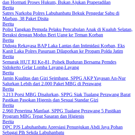
dan Hormati Proses Hukum, Bukan Ajukan Praperadilan
Berita
Satres Narkoba Polres Labuhanbatu Bekuk Pengedar Sabu di
Marbau, 38 Paket Disita
Berita
Polisi Tangkap Pemuda Pelaku Pencabulan Anak di Kualuh Selatan,
Beraksi dengan Modus Beri Uang ke Teman Korban
Berita
Diduga Rekayasa BAP Laka Lantas dan Intimidasi Korban, Eks
Kanit Laka Polres Pasuruan Dilaporkan ke Propam Polda Jatim
Berita
Semarak HUT RI Ke-81, Polsek Buduran Bersama Pemdes
Sidokerto Gelar Lomba Layang-Layang
Berita
Jamin Kualitas dan Gizi Seimbang, SPPG AKP Yayasan An-Nur
Salurkan Lebih dari 2.000 Paket MBG di Perawang
Berita
3.213 Porsi MBG Disalurkan, SPPG Siak Tualang Perawang Barat
Pastikan Pasokan Higenis dan Sesuai Standar Gizi
Berita
2.960 Penerima Manfaat, SPPG Tualang Perawang 5 Pastikan
Program MBG Tepat Sasaran dan Higienis
Berita
DPC PJS Labuhanbatu Apresiasi Penunjukan Abdi Jaya Pohan
Sebagai Plh Sekda Labuhanbatu