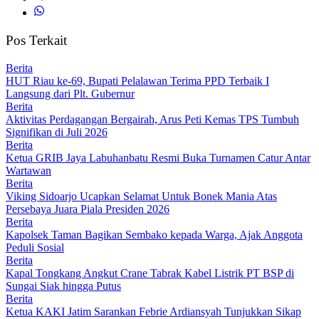
Pos Terkait
Berita
HUT Riau ke-69, Bupati Pelalawan Terima PPD Terbaik I
Langsung dari Plt. Gubernur
Berita
Aktivitas Perdagangan Bergairah, Arus Peti Kemas TPS Tumbuh
Signifikan di Juli 2026
Berita
Ketua GRIB Jaya Labuhanbatu Resmi Buka Turnamen Catur Antar
Wartawan
Berita
Viking Sidoarjo Ucapkan Selamat Untuk Bonek Mania Atas
Persebaya Juara Piala Presiden 2026
Berita
Kapolsek Taman Bagikan Sembako kepada Warga, Ajak Anggota
Peduli Sosial
Berita
Kapal Tongkang Angkut Crane Tabrak Kabel Listrik PT BSP di
Sungai Siak hingga Putus
Berita
Ketua KAKI Jatim Sarankan Febrie Ardiansyah Tunjukkan Sikap