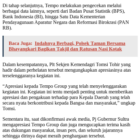
Di tahap selanjutnya, Tempo melakukan pengecekan melalui
berbagai data lainnya, seperti dari Badan Pusat Statistik (BPS),
Bank Indonesia (BI), hingga Satu Data Kementerian
Pendayagunaan Aparatur Negara dan Reformasi Birokrasi (PAN
RB).
Baca Juga:
Indahnya Berbagi, Polsek Taman Bersama
Bhayangkari Bagikan Takjil dan Ratusan Nasi Kotak
Dalam kesempatannya, Plt Sekjen Kemendagri Tomsi Tohir yang
hadir dalam perhelatan tersebut mengungkapkan apresiasinya atas
terselenggaranya kegiatan ini.
“Apresiasi kepada Tempo Group yang telah menyelenggarakan
kegiatan ini. Kegiatan ini tentu menjadi penting untuk memberikan
apresiasi dan pengakuan terhadap para Kepala Daerah yang telah
secara nyata berkontribusi kepada Bangsa dan masyarakat,” ungkap
Tomsi.
Sementara itu, saat dikonfirmasi awak media, Pj Gubernur Sultra
mengapresiasi Tempo Group dan juga mengucapkan terima kasih
atas dukungan masyarakat, insan pers, dan seluruh jajarannya
sehingga dirinya dapat meraih penghargaan tersebut.