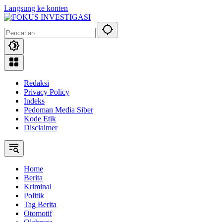
Langsung ke konten
Redaksi
Privacy Policy
Indeks
Pedoman Media Siber
Kode Etik
Disclaimer
Home
Berita
Kriminal
Politik
Tag Berita
Otomotif