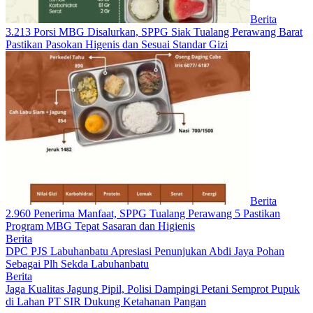
Berita
3.213 Porsi MBG Disalurkan, SPPG Siak Tualang Perawang Barat
Pastikan Pasokan Higenis dan Sesuai Standar Gizi
Berita
2.960 Penerima Manfaat, SPPG Tualang Perawang 5 Pastikan
Program MBG Tepat Sasaran dan Higienis
Berita
DPC PJS Labuhanbatu Apresiasi Penunjukan Abdi Jaya Pohan
Sebagai Plh Sekda Labuhanbatu
Berita
Jaga Kualitas Jagung Pipil, Polisi Dampingi Petani Semprot Pupuk
di Lahan PT SIR Dukung Ketahanan Pangan