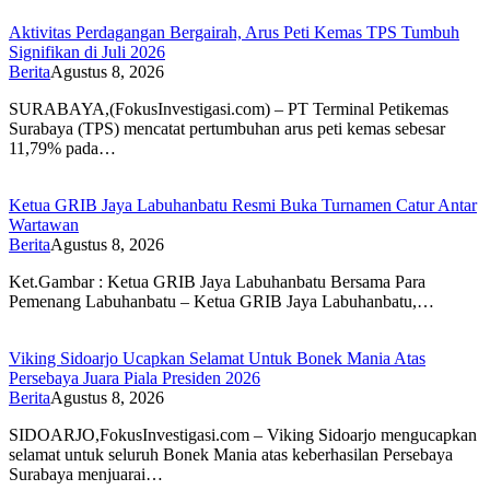
Aktivitas Perdagangan Bergairah, Arus Peti Kemas TPS Tumbuh
Signifikan di Juli 2026
Berita
Agustus 8, 2026
SURABAYA,(FokusInvestigasi.com) – PT Terminal Petikemas
Surabaya (TPS) mencatat pertumbuhan arus peti kemas sebesar
11,79% pada…
Ketua GRIB Jaya Labuhanbatu Resmi Buka Turnamen Catur Antar
Wartawan
Berita
Agustus 8, 2026
Ket.Gambar : Ketua GRIB Jaya Labuhanbatu Bersama Para
Pemenang Labuhanbatu – Ketua GRIB Jaya Labuhanbatu,…
Viking Sidoarjo Ucapkan Selamat Untuk Bonek Mania Atas
Persebaya Juara Piala Presiden 2026
Berita
Agustus 8, 2026
SIDOARJO,FokusInvestigasi.com – Viking Sidoarjo mengucapkan
selamat untuk seluruh Bonek Mania atas keberhasilan Persebaya
Surabaya menjuarai…