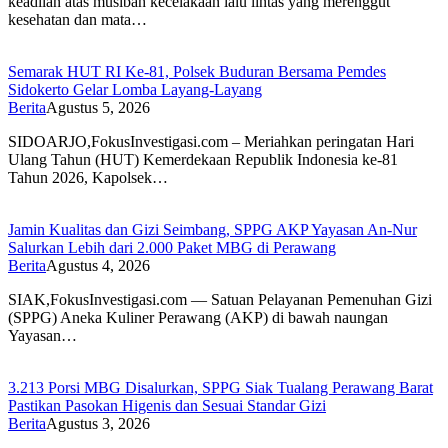
keadilan atas musibah kecelakaan lalu lintas yang merenggut
kesehatan dan mata…
Semarak HUT RI Ke-81, Polsek Buduran Bersama Pemdes
Sidokerto Gelar Lomba Layang-Layang
Berita
Agustus 5, 2026
SIDOARJO,FokusInvestigasi.com – Meriahkan peringatan Hari
Ulang Tahun (HUT) Kemerdekaan Republik Indonesia ke-81
Tahun 2026, Kapolsek…
Jamin Kualitas dan Gizi Seimbang, SPPG AKP Yayasan An-Nur
Salurkan Lebih dari 2.000 Paket MBG di Perawang
Berita
Agustus 4, 2026
SIAK,FokusInvestigasi.com — Satuan Pelayanan Pemenuhan Gizi
(SPPG) Aneka Kuliner Perawang (AKP) di bawah naungan
Yayasan…
3.213 Porsi MBG Disalurkan, SPPG Siak Tualang Perawang Barat
Pastikan Pasokan Higenis dan Sesuai Standar Gizi
Berita
Agustus 3, 2026