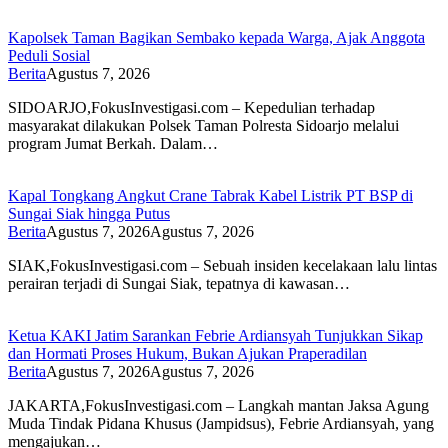
Kapolsek Taman Bagikan Sembako kepada Warga, Ajak Anggota
Peduli Sosial
Berita
Agustus 7, 2026
SIDOARJO,FokusInvestigasi.com – Kepedulian terhadap
masyarakat dilakukan Polsek Taman Polresta Sidoarjo melalui
program Jumat Berkah. Dalam…
Kapal Tongkang Angkut Crane Tabrak Kabel Listrik PT BSP di
Sungai Siak hingga Putus
Berita
Agustus 7, 2026
Agustus 7, 2026
SIAK,FokusInvestigasi.com – Sebuah insiden kecelakaan lalu lintas
perairan terjadi di Sungai Siak, tepatnya di kawasan…
Ketua KAKI Jatim Sarankan Febrie Ardiansyah Tunjukkan Sikap
dan Hormati Proses Hukum, Bukan Ajukan Praperadilan
Berita
Agustus 7, 2026
Agustus 7, 2026
JAKARTA,FokusInvestigasi.com – Langkah mantan Jaksa Agung
Muda Tindak Pidana Khusus (Jampidsus), Febrie Ardiansyah, yang
mengajukan…