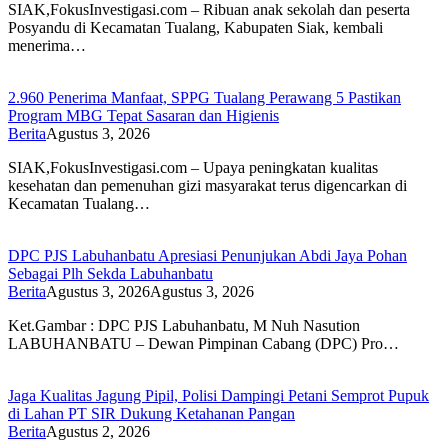
SIAK,FokusInvestigasi.com – Ribuan anak sekolah dan peserta
Posyandu di Kecamatan Tualang, Kabupaten Siak, kembali
menerima…
2.960 Penerima Manfaat, SPPG Tualang Perawang 5 Pastikan
Program MBG Tepat Sasaran dan Higienis
Berita
Agustus 3, 2026
SIAK,FokusInvestigasi.com – Upaya peningkatan kualitas
kesehatan dan pemenuhan gizi masyarakat terus digencarkan di
Kecamatan Tualang…
DPC PJS Labuhanbatu Apresiasi Penunjukan Abdi Jaya Pohan
Sebagai Plh Sekda Labuhanbatu
Berita
Agustus 3, 2026
Agustus 3, 2026
Ket.Gambar : DPC PJS Labuhanbatu, M Nuh Nasution
LABUHANBATU – Dewan Pimpinan Cabang (DPC) Pro…
Jaga Kualitas Jagung Pipil, Polisi Dampingi Petani Semprot Pupuk
di Lahan PT SIR Dukung Ketahanan Pangan
Berita
Agustus 2, 2026