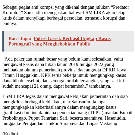
Sebagai pegiat anti korupsi yang dikenal dengan julukan “Predator
Koruptor,” Samsudin menegaskan bahwa LSM LIRA akan tetap
kritis dalam menyikapi berbagai persoalan, termasuk korupsi dan
lainnya.
Baca Juga:
Polres Gresik Berhasil Ungkap Kasus
Pornografi yang Menghebohkan Publik
“Ada pekerjaan rumah besar yang belum kami selesaikan, yaitu
mengawal kasus dana hibah tahun 2019 hingga 2022 yang
melibatkan oknum pemerintah provinsi dan anggota DPRD Jawa
Timur. Hingga kini, KPK terus bekerja untuk mengungkap kasus
dana hibah tersebut, dan semoga jumlah tersangka, yang saat ini
sudah mencapai 21 orang, dapat bertambah,” tambahnya.
LSM LIRA tegas dalam mengawal kebijakan pemerintah dan siap
mengkritisi berbagai kebijakan, ujar Samsudin. Ia juga
mengungkapkan keberhasilannya dalam mengungkap kasus
gratifikasi dan tindak pidana pencucian uang (TPPU) mantan Bupati
Probolinggo, Puput Tantriana Sari, beserta suaminya, Hasanudin,
hingga ke Pengadilan Tipikor Surabaya dan Lapas Medaeng
(Redho)