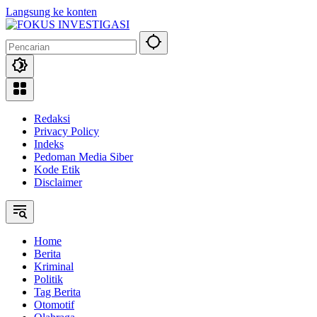
Langsung ke konten
Redaksi
Privacy Policy
Indeks
Pedoman Media Siber
Kode Etik
Disclaimer
Home
Berita
Kriminal
Politik
Tag Berita
Otomotif