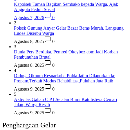
Kapolsek Taman Bagikan Sembako kepada Warga, Ajak
Anggota Peduli Sosial
Agustus 7, 2026
0
2
Polsek Gunung Anyar Gelar Bazar Beras Murah, Langsung
Ludes Diserbu Warga
Agustus 8, 2025
0
3
Dunia Pers Berduka, Pemred Okeyboz.com Jadi Korban
Pembunuhan Brutal
Agustus 8, 2025
0
4
Diduga Oknum Resnarkoba Polda Jatim Dilaporkan ke
Propam,Terkait Modus Rehabilitasi,Puluhan Juta Raib
Agustus 9, 2025
0
5
Aktivitas Galian C PT.Selatan Bumi Katulistiwa Cemari
Jalan, Warga Resah
Agustus 9, 2025
0
Penghargaan Gelar