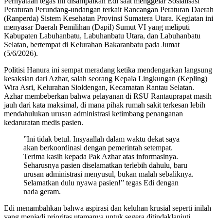
​Pernyataan tegas ini disampaikan Edi saat menggelar Sosialisasi
Peraturan Perundang-undangan terkait Rancangan Peraturan Daerah
(Ranperda) Sistem Kesehatan Provinsi Sumatera Utara. Kegiatan ini
menyasar Daerah Pemilihan (Dapil) Sumut VI yang meliputi
Kabupaten Labuhanbatu, Labuhanbatu Utara, dan Labuhanbatu
Selatan, bertempat di Kelurahan Bakaranbatu pada Jumat
(5/6/2026).
​Politisi Hanura ini sempat meradang ketika mendengarkan langsung
kesaksian dari Azhar, salah seorang Kepala Lingkungan (Kepling)
Wira Asri, Kelurahan Sioldengan, Kecamatan Rantau Selatan.
Azhar membeberkan bahwa pelayanan di RSU Rantauprapat masih
jauh dari kata maksimal, di mana pihak rumah sakit terkesan lebih
mendahulukan urusan administrasi ketimbang penanganan
kedaruratan medis pasien.
​”Ini tidak betul. Insyaallah dalam waktu dekat saya
akan berkoordinasi dengan pemerintah setempat.
Terima kasih kepada Pak Azhar atas informasinya.
Seharusnya pasien diselamatkan terlebih dahulu, baru
urusan administrasi menyusul, bukan malah sebaliknya.
Selamatkan dulu nyawa pasien!” tegas Edi dengan
nada geram.
​Edi menambahkan bahwa aspirasi dan keluhan krusial seperti inilah
yang menjadi prioritas utamanya untuk segera ditindaklanjuti.