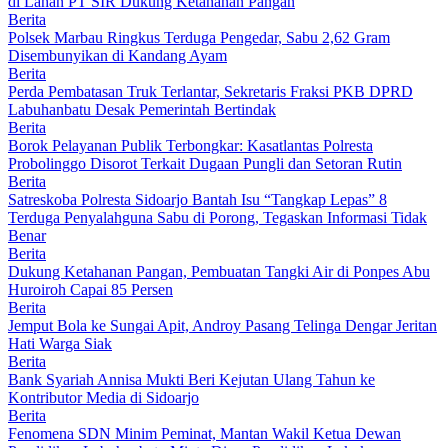
di Lahan PT SIR Dukung Ketahanan Pangan
Berita
Polsek Marbau Ringkus Terduga Pengedar, Sabu 2,62 Gram
Disembunyikan di Kandang Ayam
Berita
Perda Pembatasan Truk Terlantar, Sekretaris Fraksi PKB DPRD
Labuhanbatu Desak Pemerintah Bertindak
Berita
Borok Pelayanan Publik Terbongkar: Kasatlantas Polresta
Probolinggo Disorot Terkait Dugaan Pungli dan Setoran Rutin
Berita
Satreskoba Polresta Sidoarjo Bantah Isu “Tangkap Lepas” 8
Terduga Penyalahguna Sabu di Porong, Tegaskan Informasi Tidak
Benar
Berita
Dukung Ketahanan Pangan, Pembuatan Tangki Air di Ponpes Abu
Huroiroh Capai 85 Persen
Berita
Jemput Bola ke Sungai Apit, Androy Pasang Telinga Dengar Jeritan
Hati Warga Siak
Berita
Bank Syariah Annisa Mukti Beri Kejutan Ulang Tahun ke
Kontributor Media di Sidoarjo
Berita
Fenomena SDN Minim Peminat, Mantan Wakil Ketua Dewan