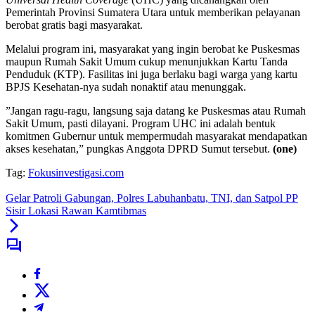
Pemerintah Provinsi Sumatera Utara untuk memberikan pelayanan
berobat gratis bagi masyarakat.
​Melalui program ini, masyarakat yang ingin berobat ke Puskesmas
maupun Rumah Sakit Umum cukup menunjukkan Kartu Tanda
Penduduk (KTP). Fasilitas ini juga berlaku bagi warga yang kartu
BPJS Kesehatan-nya sudah nonaktif atau menunggak.
​”Jangan ragu-ragu, langsung saja datang ke Puskesmas atau Rumah
Sakit Umum, pasti dilayani. Program UHC ini adalah bentuk
komitmen Gubernur untuk mempermudah masyarakat mendapatkan
akses kesehatan,” pungkas Anggota DPRD Sumut tersebut.
(one)
Tag:
Fokusinvestigasi.com
Gelar Patroli Gabungan, Polres Labuhanbatu, TNI, dan Satpol PP
Sisir Lokasi Rawan Kamtibmas