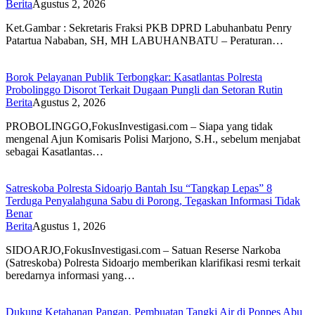
Berita
Agustus 2, 2026
Ket.Gambar : Sekretaris Fraksi PKB DPRD Labuhanbatu Penry
Patartua Nababan, SH, MH LABUHANBATU – Peraturan…
Borok Pelayanan Publik Terbongkar: Kasatlantas Polresta
Probolinggo Disorot Terkait Dugaan Pungli dan Setoran Rutin
Berita
Agustus 2, 2026
PROBOLINGGO,FokusInvestigasi.com – Siapa yang tidak
mengenal Ajun Komisaris Polisi Marjono, S.H., sebelum menjabat
sebagai Kasatlantas…
Satreskoba Polresta Sidoarjo Bantah Isu “Tangkap Lepas” 8
Terduga Penyalahguna Sabu di Porong, Tegaskan Informasi Tidak
Benar
Berita
Agustus 1, 2026
SIDOARJO,FokusInvestigasi.com – Satuan Reserse Narkoba
(Satreskoba) Polresta Sidoarjo memberikan klarifikasi resmi terkait
beredarnya informasi yang…
Dukung Ketahanan Pangan, Pembuatan Tangki Air di Ponpes Abu