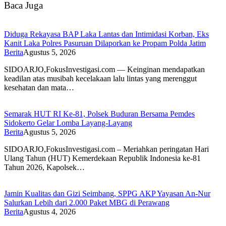
Baca Juga
Diduga Rekayasa BAP Laka Lantas dan Intimidasi Korban, Eks
Kanit Laka Polres Pasuruan Dilaporkan ke Propam Polda Jatim
Berita
Agustus 5, 2026
SIDOARJO,FokusInvestigasi.com — Keinginan mendapatkan
keadilan atas musibah kecelakaan lalu lintas yang merenggut
kesehatan dan mata…
Semarak HUT RI Ke-81, Polsek Buduran Bersama Pemdes
Sidokerto Gelar Lomba Layang-Layang
Berita
Agustus 5, 2026
SIDOARJO,FokusInvestigasi.com – Meriahkan peringatan Hari
Ulang Tahun (HUT) Kemerdekaan Republik Indonesia ke-81
Tahun 2026, Kapolsek…
Jamin Kualitas dan Gizi Seimbang, SPPG AKP Yayasan An-Nur
Salurkan Lebih dari 2.000 Paket MBG di Perawang
Berita
Agustus 4, 2026