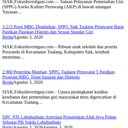
SIAK,FokusInvestigasi.com — Satuan Pelayanan Pemenuhan Gizi
(SPPG) Aneka Kuliner Perawang (AKP) di bawah naungan
Yayasan…
3.213 Porsi MBG Disalurkan, SPPG Siak Tualang Perawang Barat
Pastikan Pasokan Higenis dan Sesuai Standar Gizi
Berita
Agustus 3, 2026
SIAK,FokusInvestigasi.com – Ribuan anak sekolah dan peserta
Posyandu di Kecamatan Tualang, Kabupaten Siak, kembali
menerima…
2.960 Penerima Manfaat, SPPG Tualang Perawang 5 Pastikan
Program MBG Tepat Sasaran dan Higienis
Berita
Agustus 3, 2026
SIAK,FokusInvestigasi.com – Upaya peningkatan kualitas
kesehatan dan pemenuhan gizi masyarakat terus digencarkan di
Kecamatan Tualang…
DPC PJS Labuhanbatu Apresiasi Penunjukan Abdi Jaya Pohan
Sebagai Plh Sekda Labuhanbatu
Berita
Agustus 3, 2026
Agustus 3, 2026