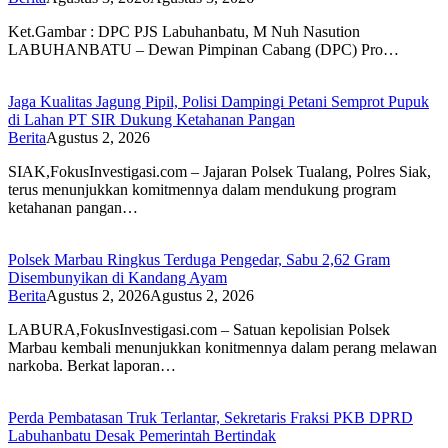
Ket.Gambar : DPC PJS Labuhanbatu, M Nuh Nasution
LABUHANBATU – Dewan Pimpinan Cabang (DPC) Pro…
Jaga Kualitas Jagung Pipil, Polisi Dampingi Petani Semprot Pupuk
di Lahan PT SIR Dukung Ketahanan Pangan
Berita
Agustus 2, 2026
SIAK,FokusInvestigasi.com – Jajaran Polsek Tualang, Polres Siak,
terus menunjukkan komitmennya dalam mendukung program
ketahanan pangan…
Polsek Marbau Ringkus Terduga Pengedar, Sabu 2,62 Gram
Disembunyikan di Kandang Ayam
Berita
Agustus 2, 2026
Agustus 2, 2026
LABURA,FokusInvestigasi.com – Satuan kepolisian Polsek
Marbau kembali menunjukkan konitmennya dalam perang melawan
narkoba. Berkat laporan…
Perda Pembatasan Truk Terlantar, Sekretaris Fraksi PKB DPRD
Labuhanbatu Desak Pemerintah Bertindak