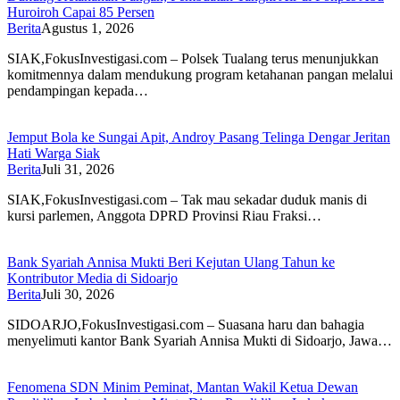
Huroiroh Capai 85 Persen
Berita
Agustus 1, 2026
SIAK,FokusInvestigasi.com – Polsek Tualang terus menunjukkan
komitmennya dalam mendukung program ketahanan pangan melalui
pendampingan kepada…
Jemput Bola ke Sungai Apit, Androy Pasang Telinga Dengar Jeritan
Hati Warga Siak
Berita
Juli 31, 2026
SIAK,FokusInvestigasi.com – Tak mau sekadar duduk manis di
kursi parlemen, Anggota DPRD Provinsi Riau Fraksi…
Bank Syariah Annisa Mukti Beri Kejutan Ulang Tahun ke
Kontributor Media di Sidoarjo
Berita
Juli 30, 2026
SIDOARJO,FokusInvestigasi.com – Suasana haru dan bahagia
menyelimuti kantor Bank Syariah Annisa Mukti di Sidoarjo, Jawa…
Fenomena SDN Minim Peminat, Mantan Wakil Ketua Dewan