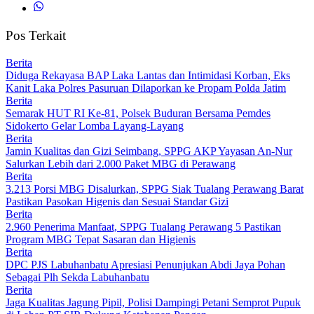
Pos Terkait
Berita
Diduga Rekayasa BAP Laka Lantas dan Intimidasi Korban, Eks
Kanit Laka Polres Pasuruan Dilaporkan ke Propam Polda Jatim
Berita
Semarak HUT RI Ke-81, Polsek Buduran Bersama Pemdes
Sidokerto Gelar Lomba Layang-Layang
Berita
Jamin Kualitas dan Gizi Seimbang, SPPG AKP Yayasan An-Nur
Salurkan Lebih dari 2.000 Paket MBG di Perawang
Berita
3.213 Porsi MBG Disalurkan, SPPG Siak Tualang Perawang Barat
Pastikan Pasokan Higenis dan Sesuai Standar Gizi
Berita
2.960 Penerima Manfaat, SPPG Tualang Perawang 5 Pastikan
Program MBG Tepat Sasaran dan Higienis
Berita
DPC PJS Labuhanbatu Apresiasi Penunjukan Abdi Jaya Pohan
Sebagai Plh Sekda Labuhanbatu
Berita
Jaga Kualitas Jagung Pipil, Polisi Dampingi Petani Semprot Pupuk