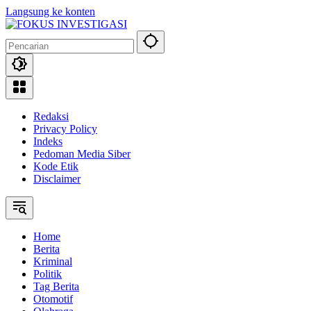
Langsung ke konten
Redaksi
Privacy Policy
Indeks
Pedoman Media Siber
Kode Etik
Disclaimer
Home
Berita
Kriminal
Politik
Tag Berita
Otomotif