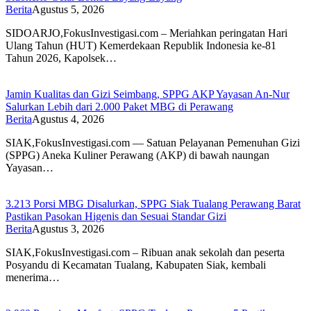
Berita
Agustus 5, 2026
SIDOARJO,FokusInvestigasi.com – Meriahkan peringatan Hari
Ulang Tahun (HUT) Kemerdekaan Republik Indonesia ke-81
Tahun 2026, Kapolsek…
Jamin Kualitas dan Gizi Seimbang, SPPG AKP Yayasan An-Nur
Salurkan Lebih dari 2.000 Paket MBG di Perawang
Berita
Agustus 4, 2026
SIAK,FokusInvestigasi.com — Satuan Pelayanan Pemenuhan Gizi
(SPPG) Aneka Kuliner Perawang (AKP) di bawah naungan
Yayasan…
3.213 Porsi MBG Disalurkan, SPPG Siak Tualang Perawang Barat
Pastikan Pasokan Higenis dan Sesuai Standar Gizi
Berita
Agustus 3, 2026
SIAK,FokusInvestigasi.com – Ribuan anak sekolah dan peserta
Posyandu di Kecamatan Tualang, Kabupaten Siak, kembali
menerima…