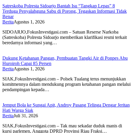
Satreskoba Polresta Sidoarjo Bantah Isu “Tangkap Lepas” 8
Terduga Penyalahguna Sabu di Porong, Tegaskan Informasi Tidak
Benar
Berita
Agustus 1, 2026
SIDOARJO,FokusInvestigasi.com – Satuan Reserse Narkoba
(Satreskoba) Polresta Sidoarjo memberikan klarifikasi resmi terkait
beredarnya informasi yang…
Dukung Ketahanan Pangan, Pembuatan Tangki Air di Ponpes Abu
Huroiroh Capai 85 Persen
Berita
Agustus 1, 2026
SIAK,FokusInvestigasi.com – Polsek Tualang terus menunjukkan
komitmennya dalam mendukung program ketahanan pangan melalui
pendampingan kepada…
Jemput Bola ke Sungai Apit, Androy Pasang Telinga Dengar Jeritan
Hati Warga Siak
Berita
Juli 31, 2026
SIAK,FokusInvestigasi.com – Tak mau sekadar duduk manis di
kursi parlemen, Anggota DPRD Provinsi Riau Fraksi…