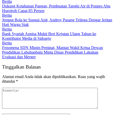
Berita
Dukung Ketahanan Pangan, Pembuatan Tangki Air di Ponpes Abu
Huroiroh Capai 85 Persen
Berita
Jemput Bola ke Sungai Apit, Androy Pasang Telinga Dengar Jeritan
Hati Warga Siak
Berita
Bank Syariah Annisa Mukti Beri Kejutan Ulang Tahun ke
Kontributor Media di Sidoarjo
Berita
Fenomena SDN Minim Peminat, Mantan Wakil Ketua Dewan
Pendidikan Labuhanbatu Minta Dinas Pendidikan Lakukan
Evaluasi dan Merger
Tinggalkan Balasan
Alamat email Anda tidak akan dipublikasikan.
Ruas yang wajib
ditandai
*