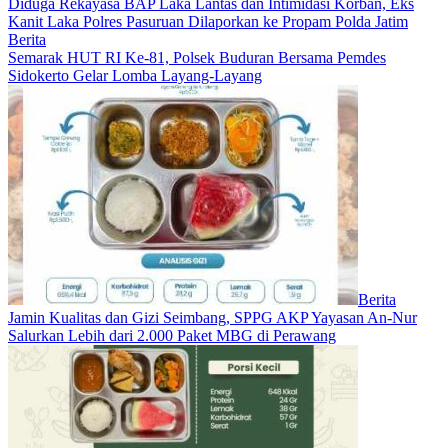
Diduga Rekayasa BAP Laka Lantas dan Intimidasi Korban, Eks
Kanit Laka Polres Pasuruan Dilaporkan ke Propam Polda Jatim
Berita
Semarak HUT RI Ke-81, Polsek Buduran Bersama Pemdes
Sidokerto Gelar Lomba Layang-Layang
Berita
Jamin Kualitas dan Gizi Seimbang, SPPG AKP Yayasan An-Nur
Salurkan Lebih dari 2.000 Paket MBG di Perawang