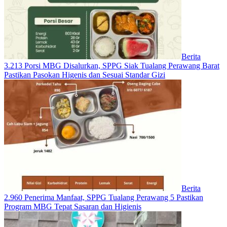
Berita
3.213 Porsi MBG Disalurkan, SPPG Siak Tualang Perawang Barat
Pastikan Pasokan Higenis dan Sesuai Standar Gizi
Berita
2.960 Penerima Manfaat, SPPG Tualang Perawang 5 Pastikan
Program MBG Tepat Sasaran dan Higienis