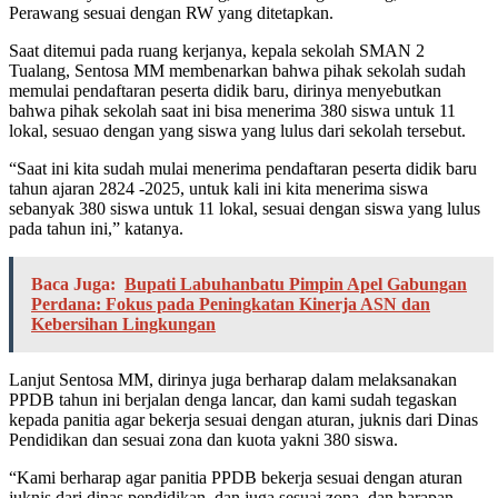
Perawang sesuai dengan RW yang ditetapkan.
Saat ditemui pada ruang kerjanya, kepala sekolah SMAN 2
Tualang, Sentosa MM membenarkan bahwa pihak sekolah sudah
memulai pendaftaran peserta didik baru, dirinya menyebutkan
bahwa pihak sekolah saat ini bisa menerima 380 siswa untuk 11
lokal, sesuao dengan yang siswa yang lulus dari sekolah tersebut.
“Saat ini kita sudah mulai menerima pendaftaran peserta didik baru
tahun ajaran 2824 -2025, untuk kali ini kita menerima siswa
sebanyak 380 siswa untuk 11 lokal, sesuai dengan siswa yang lulus
pada tahun ini,” katanya.
Baca Juga:
Bupati Labuhanbatu Pimpin Apel Gabungan
Perdana: Fokus pada Peningkatan Kinerja ASN dan
Kebersihan Lingkungan
Lanjut Sentosa MM, dirinya juga berharap dalam melaksanakan
PPDB tahun ini berjalan denga lancar, dan kami sudah tegaskan
kepada panitia agar bekerja sesuai dengan aturan, juknis dari Dinas
Pendidikan dan sesuai zona dan kuota yakni 380 siswa.
“Kami berharap agar panitia PPDB bekerja sesuai dengan aturan
juknis dari dinas pendidikan, dan juga sesuai zona, dan harapan