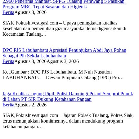
2.960 Penerima Manfaat, SPPG Tualang Perawang 5 Pastikan
Program MBG Tepat Sasaran dan Higienis
Berita
Agustus 3, 2026
SIAK,FokusInvestigasi.com – Upaya peningkatan kualitas
kesehatan dan pemenuhan gizi masyarakat terus digencarkan di
Kecamatan Tualang…
DPC PJS Labuhanbatu Apresiasi Penunjukan Abdi Jaya Pohan
Sebagai Plh Sekda Labuhanbatu
Berita
Agustus 3, 2026
Agustus 3, 2026
Ket.Gambar : DPC PJS Labuhanbatu, M Nuh Nasution
LABUHANBATU – Dewan Pimpinan Cabang (DPC) Pro…
Jaga Kualitas Jagung Pipil, Polisi Dampingi Petani Semprot Pupuk
di Lahan PT SIR Dukung Ketahanan Pangan
Berita
Agustus 2, 2026
SIAK,FokusInvestigasi.com – Jajaran Polsek Tualang, Polres Siak,
terus menunjukkan komitmennya dalam mendukung program
ketahanan pangan…