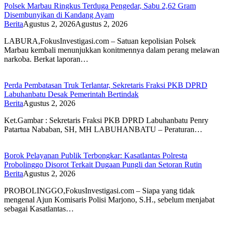
Polsek Marbau Ringkus Terduga Pengedar, Sabu 2,62 Gram
Disembunyikan di Kandang Ayam
Berita
Agustus 2, 2026
Agustus 2, 2026
LABURA,FokusInvestigasi.com – Satuan kepolisian Polsek
Marbau kembali menunjukkan konitmennya dalam perang melawan
narkoba. Berkat laporan…
Perda Pembatasan Truk Terlantar, Sekretaris Fraksi PKB DPRD
Labuhanbatu Desak Pemerintah Bertindak
Berita
Agustus 2, 2026
Ket.Gambar : Sekretaris Fraksi PKB DPRD Labuhanbatu Penry
Patartua Nababan, SH, MH LABUHANBATU – Peraturan…
Borok Pelayanan Publik Terbongkar: Kasatlantas Polresta
Probolinggo Disorot Terkait Dugaan Pungli dan Setoran Rutin
Berita
Agustus 2, 2026
PROBOLINGGO,FokusInvestigasi.com – Siapa yang tidak
mengenal Ajun Komisaris Polisi Marjono, S.H., sebelum menjabat
sebagai Kasatlantas…