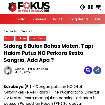
Langsung
ke
konten
Home
Berita
Kriminal
Politik
Tag Berita
Otomo
Beranda
Berita
Berita
Hukum
Jawa Timur
Sidang 8 Bulan Bahas Materi, Tapi
Hakim Putus NO Perkara Resto
Sangria, Ada Apa ?
Redaksi
6 Min Baca
Mei 31, 2024
Surabaya (FI)
– Dengan putusan NO (Niet
Ontvankelijke Verklaard), Fifie Pudjihartono, Direktur
CV.Kraton Resto mengajukan banding terhadap isi
putusan Pengadilan Negeri (PN) Surabaya,