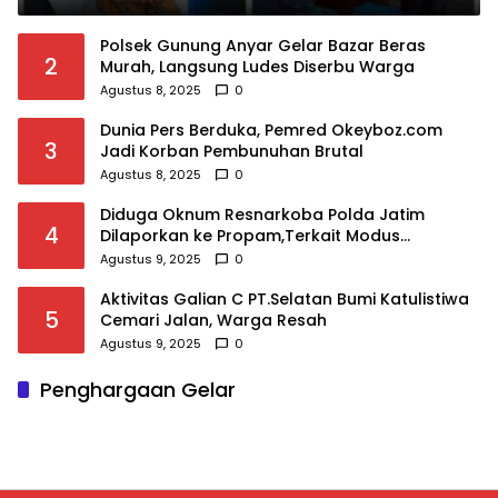
Polsek Gunung Anyar Gelar Bazar Beras
2
Murah, Langsung Ludes Diserbu Warga
Agustus 8, 2025
0
Dunia Pers Berduka, Pemred Okeyboz.com
3
Jadi Korban Pembunuhan Brutal
Agustus 8, 2025
0
Diduga Oknum Resnarkoba Polda Jatim
4
Dilaporkan ke Propam,Terkait Modus
Rehabilitasi,Puluhan Juta Raib
Agustus 9, 2025
0
Aktivitas Galian C PT.Selatan Bumi Katulistiwa
5
Cemari Jalan, Warga Resah
Agustus 9, 2025
0
Penghargaan Gelar