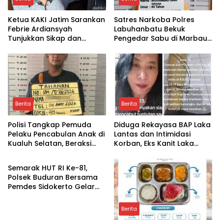
Ketua KAKI Jatim Sarankan
Satres Narkoba Polres
Febrie Ardiansyah
Labuhanbatu Bekuk
Tunjukkan Sikap dan
Pengedar Sabu di Marbau,
Hormati Proses Hukum,
38 Paket Disita
Bukan Ajukan Praperadilan
Berita
Berita
Polisi Tangkap Pemuda
Diduga Rekayasa BAP Laka
Pelaku Pencabulan Anak di
Lantas dan Intimidasi
Kualuh Selatan, Beraksi
Korban, Eks Kanit Laka
Berita
dengan Modus Beri Uang
Polres Pasuruan
ke Teman Korban
Dilaporkan ke Propam
Semarak HUT RI Ke-81,
Polda Jatim
Polsek Buduran Bersama
Pemdes Sidokerto Gelar
Lomba Layang-Layang
Berita