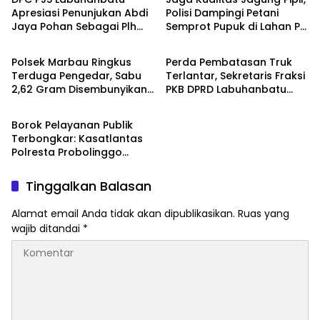
Apresiasi Penunjukan Abdi
Polisi Dampingi Petani
Jaya Pohan Sebagai Plh
Semprot Pupuk di Lahan PT
Berita
Berita
Sekda Labuhanbatu
SIR Dukung Ketahanan
Pangan
Polsek Marbau Ringkus
Perda Pembatasan Truk
Terduga Pengedar, Sabu
Terlantar, Sekretaris Fraksi
2,62 Gram Disembunyikan
PKB DPRD Labuhanbatu
Berita
di Kandang Ayam
Desak Pemerintah
Bertindak
Borok Pelayanan Publik
Terbongkar: Kasatlantas
Polresta Probolinggo
Disorot Terkait Dugaan
Pungli dan Setoran Rutin
Tinggalkan Balasan
Alamat email Anda tidak akan dipublikasikan.
Ruas yang
wajib ditandai
*