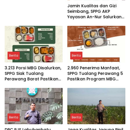
Jamin Kualitas dan Gizi
Seimbang, SPPG AKP
Yayasan An-Nur Salurkan
Lebih dari 2.000 Paket MBG
di Perawang
Berita
Berita
3.213 Porsi MBG Disalurkan,
2.960 Penerima Manfaat,
SPPG Siak Tualang
SPPG Tualang Perawang 5
Perawang Barat Pastikan
Pastikan Program MBG
Pasokan Higenis dan
Tepat Sasaran dan
Sesuai Standar Gizi
Higienis
Berita
Berita
DPC PJS Labuhanbatu
Jaga Kualitas Jagung Pipil,