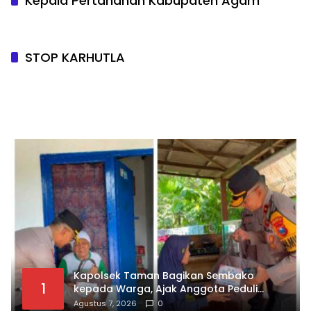
Kepala Pertanahan Kabupaten Agam
STOP KARHUTLA
Kapolsek Taman Bagikan Sembako
1
kepada Warga, Ajak Anggota Peduli
Sosial
Agustus 7, 2026
0