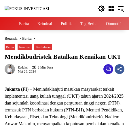
Langsung
ke
konten
Home
Berita
Kriminal
Politik
Tag Berita
Otomotif
Beranda
Berita
Berita
Nasional
Pendidikan
Mendikbudristek Batalkan Kenaikan UKT
Redaksi
2 Min Baca
Mei 28, 2024
Jakarta (FI)
– Menindaklanjuti masukan masyarakat terkait
implementasi uang kuliah tunggal (UKT) tahun ajaran 2024/2025
dan sejumlah koordinasi dengan perguruan tinggi negeri (PTN),
termasuk PTN berbadan hukum (PTN-BH), Menteri Pendidikan,
Kebudayaan, Riset, dan Teknologi (Mendikbudristek), Nadiem
Anwar Makarim, menyampaikan keputusan pembatalan kenaikan