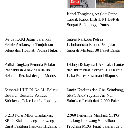
Berita
Kapal Tongkang Angkut Crane
Tabrak Kabel Listrik PT BSP di
Sungai Siak hingga Putus
Berita
Berita
Ketua KAKI Jatim Sarankan
Satres Narkoba Polres
Febrie Ardiansyah Tunjukkan
Labuhanbatu Bekuk Pengedar
Sikap dan Hormati Proses Hukum,
Sabu di Marbau, 38 Paket Disita
Berita
Berita
Bukan Ajukan Praperadilan
Polisi Tangkap Pemuda Pelaku
Diduga Rekayasa BAP Laka Lantas
Pencabulan Anak di Kualuh
dan Intimidasi Korban, Eks Kanit
Selatan, Beraksi dengan Modus
Laka Polres Pasuruan Dilaporkan
Berita
Berita
Beri Uang ke Teman Korban
ke Propam Polda Jatim
Semarak HUT RI Ke-81, Polsek
Jamin Kualitas dan Gizi Seimbang,
Buduran Bersama Pemdes
SPPG AKP Yayasan An-Nur
Sidokerto Gelar Lomba Layang-
Salurkan Lebih dari 2.000 Paket
Berita
Berita
Layang
MBG di Perawang
3.213 Porsi MBG Disalurkan,
2.960 Penerima Manfaat, SPPG
SPPG Siak Tualang Perawang
Tualang Perawang 5 Pastikan
Barat Pastikan Pasokan Higenis
Program MBG Tepat Sasaran dan
Berita
Berita