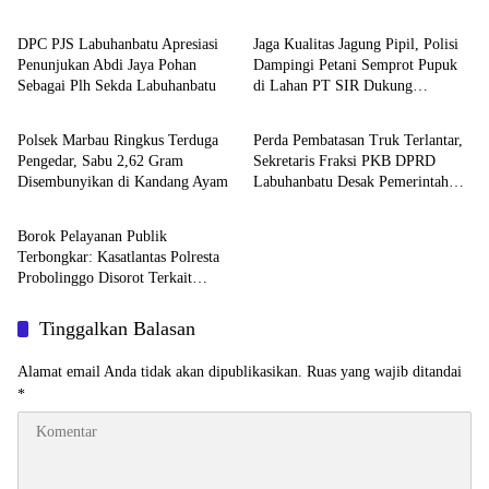
dan Sesuai Standar Gizi
Higienis
DPC PJS Labuhanbatu Apresiasi
Jaga Kualitas Jagung Pipil, Polisi
Penunjukan Abdi Jaya Pohan
Dampingi Petani Semprot Pupuk
Sebagai Plh Sekda Labuhanbatu
di Lahan PT SIR Dukung
Berita
Berita
Ketahanan Pangan
Polsek Marbau Ringkus Terduga
Perda Pembatasan Truk Terlantar,
Pengedar, Sabu 2,62 Gram
Sekretaris Fraksi PKB DPRD
Disembunyikan di Kandang Ayam
Labuhanbatu Desak Pemerintah
Berita
Bertindak
Borok Pelayanan Publik
Terbongkar: Kasatlantas Polresta
Probolinggo Disorot Terkait
Dugaan Pungli dan Setoran Rutin
Tinggalkan Balasan
Alamat email Anda tidak akan dipublikasikan.
Ruas yang wajib ditandai
*