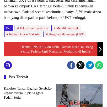
kenaikan UKT dirasa tidak wajar; Serta ada kesalahpahaman
bahwa kelompok UKT tertinggi berlaku untuk kebanyakan
mahasiswa. Padahal secara keseluruhan, hanya 3,7% mahasiswa
baru yang ditempatkan pada kelompok UKT tertinggi.
Tag:
Fokusinvestigasi.com
Mendikbudristek
Nadiem Anwar Makarim
Uang kuliah tunggal (UKT)
Oknum PNS Ini Bikin Malu, Korban sudah 34 Orang,
Semua Terlena Janji Manisnya, Modusnya di Iming-
iming Pengangkatan Tenaga Honorer
Pos Terkait
Berita
Kapolsek Taman Bagikan Sembako
kepada Warga, Ajak Anggota
Peduli Sosial