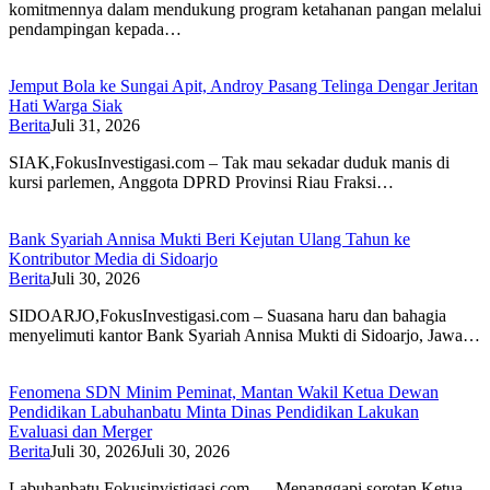
komitmennya dalam mendukung program ketahanan pangan melalui
pendampingan kepada…
Jemput Bola ke Sungai Apit, Androy Pasang Telinga Dengar Jeritan
Hati Warga Siak
Berita
Juli 31, 2026
SIAK,FokusInvestigasi.com – Tak mau sekadar duduk manis di
kursi parlemen, Anggota DPRD Provinsi Riau Fraksi…
Bank Syariah Annisa Mukti Beri Kejutan Ulang Tahun ke
Kontributor Media di Sidoarjo
Berita
Juli 30, 2026
SIDOARJO,FokusInvestigasi.com – Suasana haru dan bahagia
menyelimuti kantor Bank Syariah Annisa Mukti di Sidoarjo, Jawa…
Fenomena SDN Minim Peminat, Mantan Wakil Ketua Dewan
Pendidikan Labuhanbatu Minta Dinas Pendidikan Lakukan
Evaluasi dan Merger
Berita
Juli 30, 2026
Juli 30, 2026
Labuhanbatu,Fokusinvistigasi.com — Menanggapi sorotan Ketua