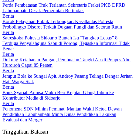
Perda Pembatasan Truk Terlantar, Sekretaris Fraksi PKB DPRD
Labuhanbatu Desak Pemerintah Bertindak
Berita
Borok Pelayanan Publik Terbongkar: Kasatlantas Polresta
Probolinggo Disorot Terkait Dugaan Pungli dan Setoran Rutin
Berita
Satreskoba Polresta Sidoarjo Bantah Isu “Tangkap Lepas” 8
Terduga Penyalahguna Sabu di Porong, Tegaskan Informasi Tidak
Benar
Berita
Dukung Ketahanan Pangan, Pembuatan Tangki Air di Ponpes Abu
Huroiroh Capai 85 Persen
Berita
Jemput Bola ke Sungai Apit, Androy Pasang Telinga Dengar Jeritan
Hati Warga Siak
Berita
Bank Syariah Annisa Mukti Beri Kejutan Ulang Tahun ke
Kontributor Media di Sidoarjo
Berita
Fenomena SDN Minim Peminat, Mantan Wakil Ketua Dewan
Pendidikan Labuhanbatu Minta Dinas Pendidikan Lakukan
Evaluasi dan Merger
Tinggalkan Balasan