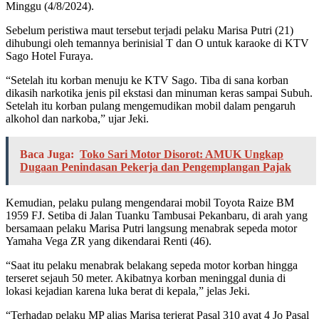
Minggu (4/8/2024).
Sebelum peristiwa maut tersebut terjadi pelaku Marisa Putri (21)
dihubungi oleh temannya berinisial T dan O untuk karaoke di KTV
Sago Hotel Furaya.
“Setelah itu korban menuju ke KTV Sago. Tiba di sana korban
dikasih narkotika jenis pil ekstasi dan minuman keras sampai Subuh.
Setelah itu korban pulang mengemudikan mobil dalam pengaruh
alkohol dan narkoba,” ujar Jeki.
Baca Juga:
Toko Sari Motor Disorot: AMUK Ungkap
Dugaan Penindasan Pekerja dan Pengemplangan Pajak
Kemudian, pelaku pulang mengendarai mobil Toyota Raize BM
1959 FJ. Setiba di Jalan Tuanku Tambusai Pekanbaru, di arah yang
bersamaan pelaku Marisa Putri langsung menabrak sepeda motor
Yamaha Vega ZR yang dikendarai Renti (46).
“Saat itu pelaku menabrak belakang sepeda motor korban hingga
terseret sejauh 50 meter. Akibatnya korban meninggal dunia di
lokasi kejadian karena luka berat di kepala,” jelas Jeki.
“Terhadap pelaku MP alias Marisa terjerat Pasal 310 ayat 4 Jo Pasal