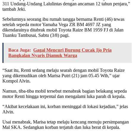
311 Undang-Undang Lalulintas dengan ancaman 12 tahun penjara,”
tambah Jeki.
Sebelumnya seorang ibu rumah tangga bernama Renti (46) tewas
setelah sepeda motor Yamaha Vega ZR BM 4697 JZ yang
dikendarainya ditabrak mobil Toyota Raize BM 1959 FJ di Jalan
Tuanku Tambusai, Sabtu (3/8) pagi.
Baca Juga:
Gagal Mencuri Burung Cucak Ijo Pria
Bangkalan Nyaris Diamuk Warga
“Saat itu, Renti sedang melaju searah dengan mobil Toyota Raize
yang dikemudikan oleh Marisa Putri (21) jam 05.45 Wib,” ujar
Kompol Alvin.
Namun, tiba-tiba mobil tersebut menabrak bagian belakang sepeda
motor Renti hingga terpental dan mengalami luka parah di kepala.
“Akibat kecelakaan ini, korban meninggal di lokasi kejadian,” jelas
Alvin.
Usai menabrak, Marisa tetap melaju kencang menuju persimpangan
Mal SKA. Sedangkan korban terjatuh dan luka berat di kepala.