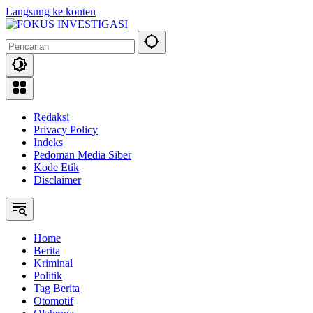
Langsung ke konten
Redaksi
Privacy Policy
Indeks
Pedoman Media Siber
Kode Etik
Disclaimer
Home
Berita
Kriminal
Politik
Tag Berita
Otomotif