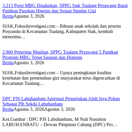
3.213 Porsi MBG Disalurkan, SPPG Siak Tualang Perawang Barat
Pastikan Pasokan Higenis dan Sesuai Standar Gizi
Berita
Agustus 3, 2026
SIAK,FokusInvestigasi.com – Ribuan anak sekolah dan peserta
Posyandu di Kecamatan Tualang, Kabupaten Siak, kembali
menerima…
2.960 Penerima Manfaat, SPPG Tualang Perawang 5 Pastikan
Program MBG Tepat Sasaran dan Higienis
Berita
Agustus 3, 2026
SIAK,FokusInvestigasi.com – Upaya peningkatan kualitas
kesehatan dan pemenuhan gizi masyarakat terus digencarkan di
Kecamatan Tualang…
DPC PJS Labuhanbatu Apresiasi Penunjukan Abdi Jaya Pohan
Sebagai Plh Sekda Labuhanbatu
Berita
Agustus 3, 2026
Agustus 3, 2026
Ket.Gambar : DPC PJS Labuhanbatu, M Nuh Nasution
LABUHANBATU – Dewan Pimpinan Cabang (DPC) Pro…