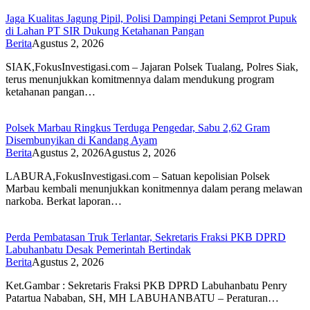
Jaga Kualitas Jagung Pipil, Polisi Dampingi Petani Semprot Pupuk
di Lahan PT SIR Dukung Ketahanan Pangan
Berita
Agustus 2, 2026
SIAK,FokusInvestigasi.com – Jajaran Polsek Tualang, Polres Siak,
terus menunjukkan komitmennya dalam mendukung program
ketahanan pangan…
Polsek Marbau Ringkus Terduga Pengedar, Sabu 2,62 Gram
Disembunyikan di Kandang Ayam
Berita
Agustus 2, 2026
Agustus 2, 2026
LABURA,FokusInvestigasi.com – Satuan kepolisian Polsek
Marbau kembali menunjukkan konitmennya dalam perang melawan
narkoba. Berkat laporan…
Perda Pembatasan Truk Terlantar, Sekretaris Fraksi PKB DPRD
Labuhanbatu Desak Pemerintah Bertindak
Berita
Agustus 2, 2026
Ket.Gambar : Sekretaris Fraksi PKB DPRD Labuhanbatu Penry
Patartua Nababan, SH, MH LABUHANBATU – Peraturan…