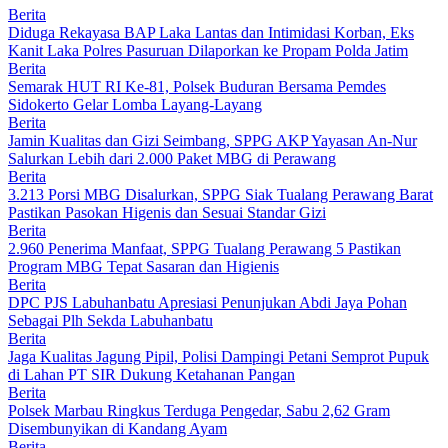
Berita
Diduga Rekayasa BAP Laka Lantas dan Intimidasi Korban, Eks
Kanit Laka Polres Pasuruan Dilaporkan ke Propam Polda Jatim
Berita
Semarak HUT RI Ke-81, Polsek Buduran Bersama Pemdes
Sidokerto Gelar Lomba Layang-Layang
Berita
Jamin Kualitas dan Gizi Seimbang, SPPG AKP Yayasan An-Nur
Salurkan Lebih dari 2.000 Paket MBG di Perawang
Berita
3.213 Porsi MBG Disalurkan, SPPG Siak Tualang Perawang Barat
Pastikan Pasokan Higenis dan Sesuai Standar Gizi
Berita
2.960 Penerima Manfaat, SPPG Tualang Perawang 5 Pastikan
Program MBG Tepat Sasaran dan Higienis
Berita
DPC PJS Labuhanbatu Apresiasi Penunjukan Abdi Jaya Pohan
Sebagai Plh Sekda Labuhanbatu
Berita
Jaga Kualitas Jagung Pipil, Polisi Dampingi Petani Semprot Pupuk
di Lahan PT SIR Dukung Ketahanan Pangan
Berita
Polsek Marbau Ringkus Terduga Pengedar, Sabu 2,62 Gram
Disembunyikan di Kandang Ayam
Berita