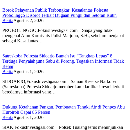
Borok Pelayanan Publik Terbongkar: Kasatlantas Polresta
Probolinggo Disorot Terkait Dugaan Pungli dan Setoran Rutin
Berita
Agustus 2, 2026
PROBOLINGGO,FokusInvestigasi.com – Siapa yang tidak
mengenal Ajun Komisaris Polisi Marjono, S.H., sebelum menjabat
sebagai Kasatlantas…
Satreskoba Polresta Sidoarjo Bantah Isu “Tangkap Lepas” 8
Terduga Penyalahguna Sabu di Porong, Tegaskan Informasi Tidak
Benar
Berita
Agustus 1, 2026
SIDOARJO,FokusInvestigasi.com – Satuan Reserse Narkoba
(Satreskoba) Polresta Sidoarjo memberikan klarifikasi resmi terkait
beredarnya informasi yang…
Dukung Ketahanan Pangan, Pembuatan Tangki Air di Ponpes Abu
Huroiroh Capai 85 Persen
Berita
Agustus 1, 2026
SIAK,FokusInvestigasi.com – Polsek Tualang terus menunjukkan