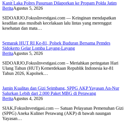
Kanit Laka Polres Pasuruan Dilaporkan ke Propam Polda Jatim
Berita
Agustus 5, 2026
SIDOARJO,FokusInvestigasi.com — Keinginan mendapatkan
keadilan atas musibah kecelakaan lalu lintas yang merenggut
kesehatan dan mata…
Semarak HUT RI Ke-81, Polsek Buduran Bersama Pemdes
Sidokerto Gelar Lomba Layang-Layang
Berita
Agustus 5, 2026
SIDOARJO,FokusInvestigasi.com – Meriahkan peringatan Hari
Ulang Tahun (HUT) Kemerdekaan Republik Indonesia ke-81
Tahun 2026, Kapolsek…
Jamin Kualitas dan Gizi Seimbang, SPPG AKP Yayasan An-Nur
Salurkan Lebih dari 2.000 Paket MBG di Perawang
Berita
Agustus 4, 2026
SIAK,FokusInvestigasi.com — Satuan Pelayanan Pemenuhan Gizi
(SPPG) Aneka Kuliner Perawang (AKP) di bawah naungan
Yayasan…