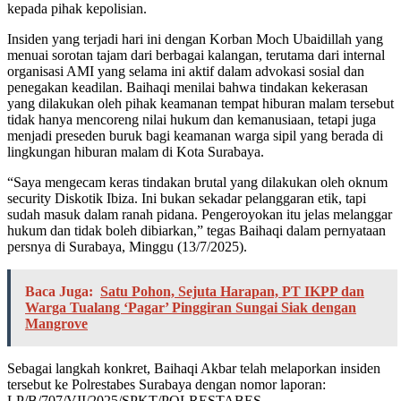
kepada pihak kepolisian.
Insiden yang terjadi hari ini dengan Korban Moch Ubaidillah yang
menuai sorotan tajam dari berbagai kalangan, terutama dari internal
organisasi AMI yang selama ini aktif dalam advokasi sosial dan
penegakan keadilan. Baihaqi menilai bahwa tindakan kekerasan
yang dilakukan oleh pihak keamanan tempat hiburan malam tersebut
tidak hanya mencoreng nilai hukum dan kemanusiaan, tetapi juga
menjadi preseden buruk bagi keamanan warga sipil yang berada di
lingkungan hiburan malam di Kota Surabaya.
“Saya mengecam keras tindakan brutal yang dilakukan oleh oknum
security Diskotik Ibiza. Ini bukan sekadar pelanggaran etik, tapi
sudah masuk dalam ranah pidana. Pengeroyokan itu jelas melanggar
hukum dan tidak boleh dibiarkan,” tegas Baihaqi dalam pernyataan
persnya di Surabaya, Minggu (13/7/2025).
Baca Juga:
Satu Pohon, Sejuta Harapan, PT IKPP dan
Warga Tualang ‘Pagar’ Pinggiran Sungai Siak dengan
Mangrove
Sebagai langkah konkret, Baihaqi Akbar telah melaporkan insiden
tersebut ke Polrestabes Surabaya dengan nomor laporan:
LP/B/707/VII/2025/SPKT/POLRESTABES