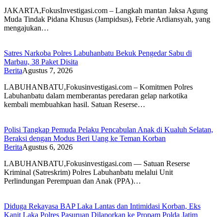
JAKARTA,FokusInvestigasi.com – Langkah mantan Jaksa Agung
Muda Tindak Pidana Khusus (Jampidsus), Febrie Ardiansyah, yang
mengajukan…
Satres Narkoba Polres Labuhanbatu Bekuk Pengedar Sabu di
Marbau, 38 Paket Disita
Berita
Agustus 7, 2026
LABUHANBATU,Fokusinvestigasi.com – Komitmen Polres
Labuhanbatu dalam memberantas peredaran gelap narkotika
kembali membuahkan hasil. Satuan Reserse…
Polisi Tangkap Pemuda Pelaku Pencabulan Anak di Kualuh Selatan,
Beraksi dengan Modus Beri Uang ke Teman Korban
Berita
Agustus 6, 2026
LABUHANBATU,Fokusinvestigasi.com — Satuan Reserse
Kriminal (Satreskrim) Polres Labuhanbatu melalui Unit
Perlindungan Perempuan dan Anak (PPA)…
Diduga Rekayasa BAP Laka Lantas dan Intimidasi Korban, Eks
Kanit Laka Polres Pasuruan Dilaporkan ke Propam Polda Jatim