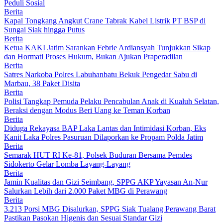
Peduli Sosial
Berita
Kapal Tongkang Angkut Crane Tabrak Kabel Listrik PT BSP di
Sungai Siak hingga Putus
Berita
Ketua KAKI Jatim Sarankan Febrie Ardiansyah Tunjukkan Sikap
dan Hormati Proses Hukum, Bukan Ajukan Praperadilan
Berita
Satres Narkoba Polres Labuhanbatu Bekuk Pengedar Sabu di
Marbau, 38 Paket Disita
Berita
Polisi Tangkap Pemuda Pelaku Pencabulan Anak di Kualuh Selatan,
Beraksi dengan Modus Beri Uang ke Teman Korban
Berita
Diduga Rekayasa BAP Laka Lantas dan Intimidasi Korban, Eks
Kanit Laka Polres Pasuruan Dilaporkan ke Propam Polda Jatim
Berita
Semarak HUT RI Ke-81, Polsek Buduran Bersama Pemdes
Sidokerto Gelar Lomba Layang-Layang
Berita
Jamin Kualitas dan Gizi Seimbang, SPPG AKP Yayasan An-Nur
Salurkan Lebih dari 2.000 Paket MBG di Perawang
Berita
3.213 Porsi MBG Disalurkan, SPPG Siak Tualang Perawang Barat
Pastikan Pasokan Higenis dan Sesuai Standar Gizi