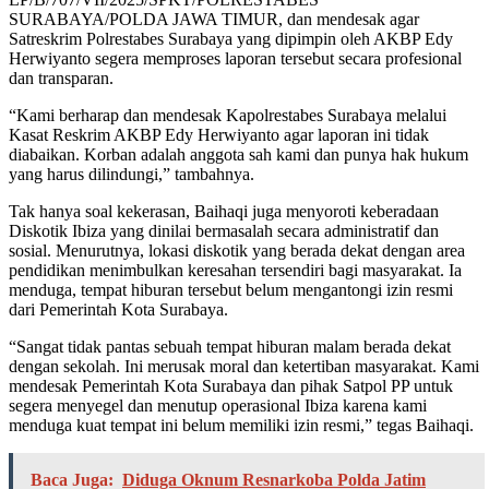
SURABAYA/POLDA JAWA TIMUR, dan mendesak agar
Satreskrim Polrestabes Surabaya yang dipimpin oleh AKBP Edy
Herwiyanto segera memproses laporan tersebut secara profesional
dan transparan.
“Kami berharap dan mendesak Kapolrestabes Surabaya melalui
Kasat Reskrim AKBP Edy Herwiyanto agar laporan ini tidak
diabaikan. Korban adalah anggota sah kami dan punya hak hukum
yang harus dilindungi,” tambahnya.
Tak hanya soal kekerasan, Baihaqi juga menyoroti keberadaan
Diskotik Ibiza yang dinilai bermasalah secara administratif dan
sosial. Menurutnya, lokasi diskotik yang berada dekat dengan area
pendidikan menimbulkan keresahan tersendiri bagi masyarakat. Ia
menduga, tempat hiburan tersebut belum mengantongi izin resmi
dari Pemerintah Kota Surabaya.
“Sangat tidak pantas sebuah tempat hiburan malam berada dekat
dengan sekolah. Ini merusak moral dan ketertiban masyarakat. Kami
mendesak Pemerintah Kota Surabaya dan pihak Satpol PP untuk
segera menyegel dan menutup operasional Ibiza karena kami
menduga kuat tempat ini belum memiliki izin resmi,” tegas Baihaqi.
Baca Juga:
Diduga Oknum Resnarkoba Polda Jatim