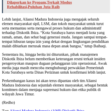
Dilaporkan ke Propam,Terkait Modus
Rehabilitasi,Puluhan Juta Raib
Lebih lanjut, Aliansi Madura Indonesia juga mengajak seluruh
elemen masyarakat sipil, LSM, dan tokoh masyarakat untuk turut
serta memantau serta mengawal proses hukum dan administratif
terhadap Diskotik Ibiza. “Kota Surabaya harus menjadi kota yang
ramah, aman, dan sehat bagi generasi muda. Jangan sampai tempat-
tempat hiburan tanpa izin yang dekat dengan lingkungan pendidikan
malah dibiarkan merusak masa depan anak bangsa,” tutup Baihaqi.
Sementara itu, hingga berita ini diturunkan, pihak manajemen
Diskotik Ibiza belum memberikan keterangan resmi terkait insiden
pengeroyokan maupun dugaan pelanggaran izin operasional. Awak
media juga masih mencoba menghubungi perwakilan Pemerintah
Kota Surabaya serta Dinas Perizinan untuk konfirmasi lebih lanjut.
Perkembangan kasus ini akan terus dipantau oleh tim Aliansi
Madura Indonesia dan sejumlah elemen masyarakat, sebagai bentuk
komitmen dalam menjaga supremasi hukum dan etika publik di
wilayah Jawa Timur.
(Redho)
Tag:
Aliansi Madura Indonesia (AMI)
Diskotik Ibiza