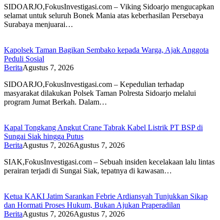
SIDOARJO,FokusInvestigasi.com – Viking Sidoarjo mengucapkan
selamat untuk seluruh Bonek Mania atas keberhasilan Persebaya
Surabaya menjuarai…
Kapolsek Taman Bagikan Sembako kepada Warga, Ajak Anggota
Peduli Sosial
Berita
Agustus 7, 2026
SIDOARJO,FokusInvestigasi.com – Kepedulian terhadap
masyarakat dilakukan Polsek Taman Polresta Sidoarjo melalui
program Jumat Berkah. Dalam…
Kapal Tongkang Angkut Crane Tabrak Kabel Listrik PT BSP di
Sungai Siak hingga Putus
Berita
Agustus 7, 2026
Agustus 7, 2026
SIAK,FokusInvestigasi.com – Sebuah insiden kecelakaan lalu lintas
perairan terjadi di Sungai Siak, tepatnya di kawasan…
Ketua KAKI Jatim Sarankan Febrie Ardiansyah Tunjukkan Sikap
dan Hormati Proses Hukum, Bukan Ajukan Praperadilan
Berita
Agustus 7, 2026
Agustus 7, 2026