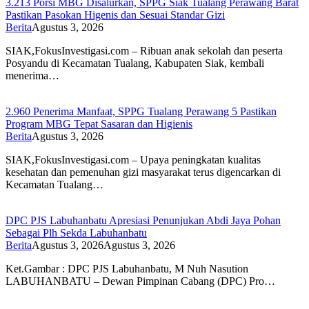
3.213 Porsi MBG Disalurkan, SPPG Siak Tualang Perawang Barat
Pastikan Pasokan Higenis dan Sesuai Standar Gizi
Berita
Agustus 3, 2026
SIAK,FokusInvestigasi.com – Ribuan anak sekolah dan peserta
Posyandu di Kecamatan Tualang, Kabupaten Siak, kembali
menerima…
2.960 Penerima Manfaat, SPPG Tualang Perawang 5 Pastikan
Program MBG Tepat Sasaran dan Higienis
Berita
Agustus 3, 2026
SIAK,FokusInvestigasi.com – Upaya peningkatan kualitas
kesehatan dan pemenuhan gizi masyarakat terus digencarkan di
Kecamatan Tualang…
DPC PJS Labuhanbatu Apresiasi Penunjukan Abdi Jaya Pohan
Sebagai Plh Sekda Labuhanbatu
Berita
Agustus 3, 2026
Agustus 3, 2026
Ket.Gambar : DPC PJS Labuhanbatu, M Nuh Nasution
LABUHANBATU – Dewan Pimpinan Cabang (DPC) Pro…