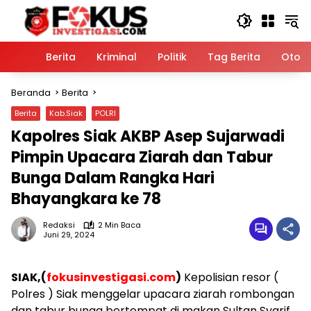
Langsung
ke
konten
Home
Berita
Kriminal
Politik
Tag Berita
Otomo
Beranda
Berita
Berita
Kab.Siak
POLRI
Kapolres Siak AKBP Asep Sujarwadi
Pimpin Upacara Ziarah dan Tabur
Bunga Dalam Rangka Hari
Bhayangkara ke 78
Redaksi
2 Min Baca
Juni 29, 2024
SIAK,(
fokusinvestigasi.com
)
Kepolisian resor (
Polres ) Siak menggelar upacara ziarah rombongan
dan tabur bunga bertempat di makan Sultan Syarif