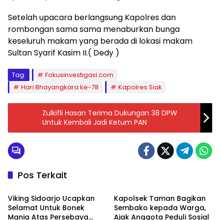
Setelah upacara berlangsung Kapolres dan
rombongan sama sama menaburkan bunga
keseluruh makam yang berada di lokasi makam
Sultan Syarif Kasim II.( Dedy )
Tag:
Fokusinvestigasi.com
Hari Bhayangkara ke-78
Kapolres Siak
Zulkifli Hasan Terima Dukungan 38 DPW
Untuk Kembali Jadi Ketum PAN
Pos Terkait
Berita
Berita
Viking Sidoarjo Ucapkan
Kapolsek Taman Bagikan
Selamat Untuk Bonek
Sembako kepada Warga,
Mania Atas Persebaya
Ajak Anggota Peduli Sosial