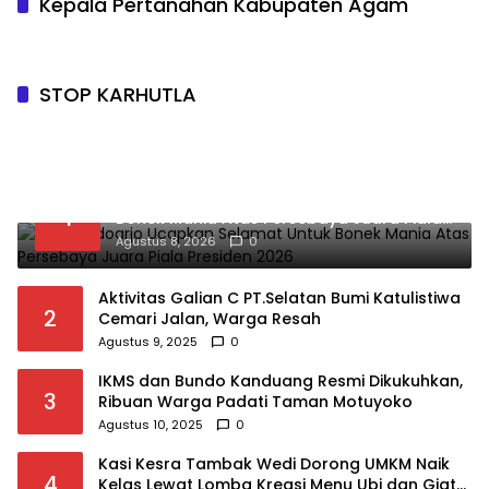
Kepala Pertanahan Kabupaten Agam
STOP KARHUTLA
Viking Sidoarjo Ucapkan Selamat Untuk
1
Bonek Mania Atas Persebaya Juara Piala
Presiden 2026
Agustus 8, 2026
0
Aktivitas Galian C PT.Selatan Bumi Katulistiwa
2
Cemari Jalan, Warga Resah
Agustus 9, 2025
0
IKMS dan Bundo Kanduang Resmi Dikukuhkan,
3
Ribuan Warga Padati Taman Motuyoko
Agustus 10, 2025
0
Kasi Kesra Tambak Wedi Dorong UMKM Naik
4
Kelas Lewat Lomba Kreasi Menu Ubi dan Giat