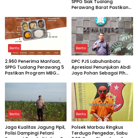
SPPG Siak Tualang
Perawang Barat Pastikan
Pasokan Higenis dan
Sesuai Standar Gizi
Berita
Berita
2.960 Penerima Manfaat,
DPC PJS Labuhanbatu
SPPG Tualang Perawang 5
Apresiasi Penunjukan Abdi
Pastikan Program MBG
Jaya Pohan Sebagai Plh
Tepat Sasaran dan
Sekda Labuhanbatu
Higienis
Berita
Berita
Jaga Kualitas Jagung Pipil,
Polsek Marbau Ringkus
Polisi Dampingi Petani
Terduga Pengedar, Sabu