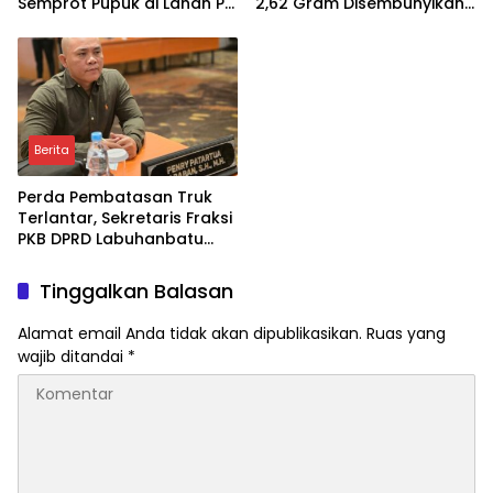
Semprot Pupuk di Lahan PT
2,62 Gram Disembunyikan
SIR Dukung Ketahanan
di Kandang Ayam
Pangan
Berita
Perda Pembatasan Truk
Terlantar, Sekretaris Fraksi
PKB DPRD Labuhanbatu
Desak Pemerintah
Bertindak
Tinggalkan Balasan
Alamat email Anda tidak akan dipublikasikan.
Ruas yang
wajib ditandai
*