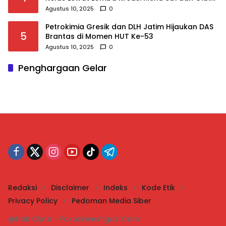
KSH Meriahkan HUT RI
Agustus 10, 2025
0
Petrokimia Gresik dan DLH Jatim Hijaukan DAS
5
Brantas di Momen HUT Ke-53
Agustus 10, 2025
0
Penghargaan Gelar
Redaksi
Disclaimer
Indeks
Kode Etik
Privacy Policy
Pedoman Media Siber
@Hak Cipta - Fokusinvestigasi.Com