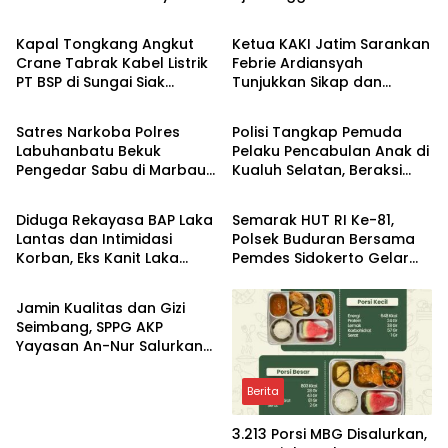
Berita
Berita
Juara Piala Presiden 2026
Kapal Tongkang Angkut
Ketua KAKI Jatim Sarankan
Crane Tabrak Kabel Listrik
Febrie Ardiansyah
PT BSP di Sungai Siak
Tunjukkan Sikap dan
Berita
Berita
hingga Putus
Hormati Proses Hukum,
Bukan Ajukan Praperadilan
Satres Narkoba Polres
Polisi Tangkap Pemuda
Labuhanbatu Bekuk
Pelaku Pencabulan Anak di
Pengedar Sabu di Marbau,
Kualuh Selatan, Beraksi
Berita
Berita
38 Paket Disita
dengan Modus Beri Uang
ke Teman Korban
Diduga Rekayasa BAP Laka
Semarak HUT RI Ke-81,
Lantas dan Intimidasi
Polsek Buduran Bersama
Korban, Eks Kanit Laka
Pemdes Sidokerto Gelar
Berita
Polres Pasuruan
Lomba Layang-Layang
Dilaporkan ke Propam
Jamin Kualitas dan Gizi
Polda Jatim
Seimbang, SPPG AKP
Yayasan An-Nur Salurkan
Lebih dari 2.000 Paket MBG
di Perawang
Berita
3.213 Porsi MBG Disalurkan,