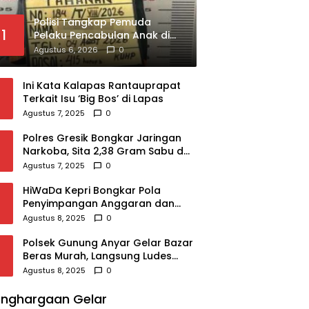
Polisi Tangkap Pemuda
1
Pelaku Pencabulan Anak di
Kualuh Selatan, Beraksi
Agustus 6, 2026
0
dengan Modus Beri Uang ke
Teman Korban
Ini Kata Kalapas Rantauprapat
Terkait Isu ‘Big Bos’ di Lapas
Agustus 7, 2025
0
Polres Gresik Bongkar Jaringan
Narkoba, Sita 2,38 Gram Sabu dan
2.980 Pil Koplo
Agustus 7, 2025
0
HiWaDa Kepri Bongkar Pola
Penyimpangan Anggaran dan
Sampaikan Tuntutan Tegas di
Agustus 8, 2025
0
Kejaksaan Tanjungpinang
Polsek Gunung Anyar Gelar Bazar
Beras Murah, Langsung Ludes
Diserbu Warga
Agustus 8, 2025
0
nghargaan Gelar