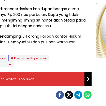
abdi mencerdaskan kehidupan bangsa cuma
nya Rp 200 ribu perbulan. Siapa yang tidak
u mengiming-imingi SK honor akan tetapi pada
g Buk Tini dengan nada lesu.
mendampingi 34 orang korban Kantor Hukum
fin SH, Mahyudi SH dan puluhan wartawan
aan
Fokusinvestigasi.com
 Honorer
ari Wetan Dipolisikan