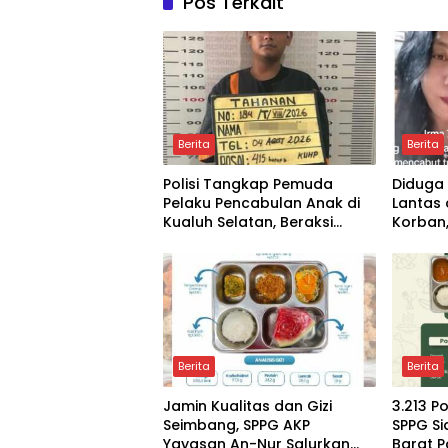
Pos Terkait
Berita
Berita
Polisi Tangkap Pemuda
Diduga
Pelaku Pencabulan Anak di
Lantas 
Kualuh Selatan, Beraksi
Korban,
dengan Modus Beri Uang ke
Pasurua
Teman Korban
Propam
Berita
Berita
Jamin Kualitas dan Gizi
3.213 P
Seimbang, SPPG AKP
SPPG S
Yayasan An-Nur Salurkan
Barat P