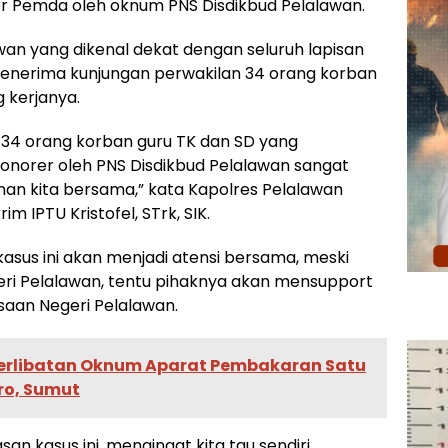
r Pemda oleh oknum PNS Disdikbud Pelalawan.
wan yang dikenal dekat dengan seluruh lapisan
enerima kunjungan perwakilan 34 orang korban
 kerjanya.
 34 orang korban guru TK dan SD yang
norer oleh PNS Disdikbud Pelalawan sangat
inan kita bersama,” kata Kapolres Pelalawan
m IPTU Kristofel, STrk, SIK.
asus ini akan menjadi atensi bersama, meski
eri Pelalawan, tentu pihaknya akan mensupport
saan Negeri Pelalawan.
terlibatan Oknum Aparat Pembakaran Satu
ro, Sumut
an kasus ini, mengingat kita tau sendiri