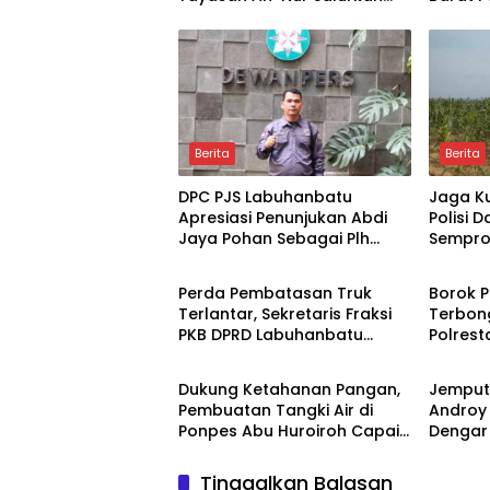
Lebih dari 2.000 Paket MBG di
Higenis
Perawang
Gizi
Berita
Berita
DPC PJS Labuhanbatu
Jaga Ku
Apresiasi Penunjukan Abdi
Polisi 
Jaya Pohan Sebagai Plh
Semprot
Berita
Berita
Sekda Labuhanbatu
SIR Du
Panga
Perda Pembatasan Truk
Borok P
Terlantar, Sekretaris Fraksi
Terbon
PKB DPRD Labuhanbatu
Polrest
Berita
Berita
Desak Pemerintah Bertindak
Terkait
Setoran
Dukung Ketahanan Pangan,
Jemput 
Pembuatan Tangki Air di
Androy
Ponpes Abu Huroiroh Capai
Dengar 
85 Persen
Siak
Tinggalkan Balasan