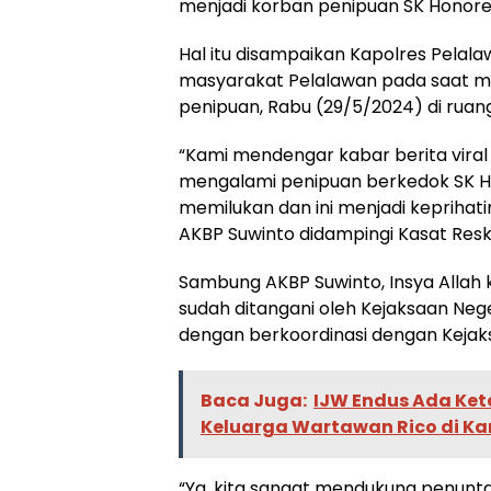
menjadi korban penipuan SK Honore
Hal itu disampaikan Kapolres Pelala
masyarakat Pelalawan pada saat m
penipuan, Rabu (29/5/2024) di ruang
“Kami mendengar kabar berita viral
mengalami penipuan berkedok SK Ho
memilukan dan ini menjadi keprihat
AKBP Suwinto didampingi Kasat Reskri
Sambung AKBP Suwinto, Insya Allah k
sudah ditangani oleh Kejaksaan Neg
dengan berkoordinasi dengan Kejak
Baca Juga:
IJW Endus Ada Ke
Keluarga Wartawan Rico di Ka
“Ya, kita sangat mendukung penuntas