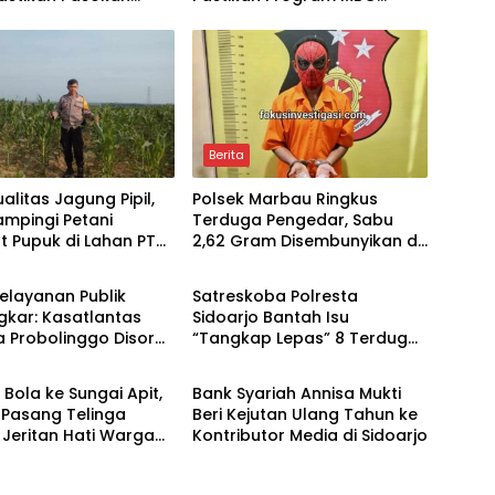
 dan Sesuai Standar
Tepat Sasaran dan Higienis
Berita
alitas Jagung Pipil,
Polsek Marbau Ringkus
Dampingi Petani
Terduga Pengedar, Sabu
 Pupuk di Lahan PT
2,62 Gram Disembunyikan di
Berita
kung Ketahanan
Kandang Ayam
n
elayanan Publik
Satreskoba Polresta
gkar: Kasatlantas
Sidoarjo Bantah Isu
a Probolinggo Disorot
“Tangkap Lepas” 8 Terduga
Berita
 Dugaan Pungli dan
Penyalahguna Sabu di
 Rutin
Porong, Tegaskan Informasi
Bola ke Sungai Apit,
Bank Syariah Annisa Mukti
Tidak Benar
 Pasang Telinga
Beri Kejutan Ulang Tahun ke
Jeritan Hati Warga
Kontributor Media di Sidoarjo