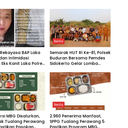
Berita
 Rekayasa BAP Laka
Semarak HUT RI Ke-81, Polsek
dan Intimidasi
Buduran Bersama Pemdes
 Eks Kanit Laka Polres
Sidokerto Gelar Lomba
n Dilaporkan ke
Layang-Layang
 Polda Jatim
Berita
orsi MBG Disalurkan,
2.960 Penerima Manfaat,
iak Tualang Perawang
SPPG Tualang Perawang 5
astikan Pasokan
Pastikan Program MBG