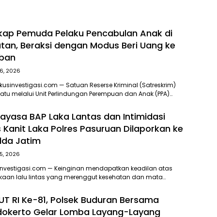
gkap Pemuda Pelaku Pencabulan Anak di
atan, Beraksi dengan Modus Beri Uang ke
ban
6, 2026
usinvestigasi.com — Satuan Reserse Kriminal (Satreskrim)
atu melalui Unit Perlindungan Perempuan dan Anak (PPA)…
ayasa BAP Laka Lantas dan Intimidasi
s Kanit Laka Polres Pasuruan Dilaporkan ke
lda Jatim
5, 2026
Investigasi.com — Keinginan mendapatkan keadilan atas
kaan lalu lintas yang merenggut kesehatan dan mata…
T RI Ke-81, Polsek Buduran Bersama
dokerto Gelar Lomba Layang-Layang