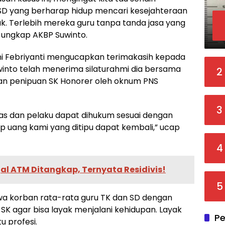
SD yang berharap hidup mencari kesejahteraan
k. Terlebih mereka guru tanpa tanda jasa yang
ungkap AKBP Suwinto.
ini Febriyanti mengucapkan terimakasih kepada
into telah menerima silaturahmi dia bersama
2
an penipuan SK Honorer oleh oknum PNS
3
tas dan pelaku dapat dihukum sesuai dengan
p uang kami yang ditipu dapat kembali,” ucap
4
al ATM Ditangkap, Ternyata Residivis!
5
ahwa korban rata-rata guru TK dan SD dengan
SK agar bisa layak menjalani kehidupan. Layak
Pe
u profesi.