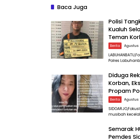
Baca Juga
Polisi Tan
Kualuh Sel
Teman Kor
Berita
Agustus 
LABUHANBATU,Fok
Polres Labuhanb
Diduga Rek
Korban, Ek
Propam Po
Berita
Agustus 
SIDOARJO,Fokus
musibah kecela
Semarak HU
Pemdes Si