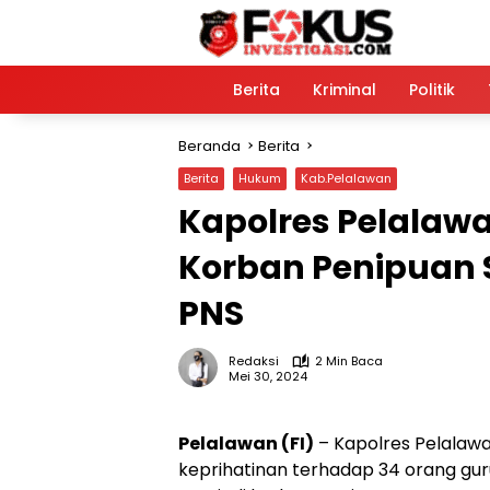
Langsung
ke
konten
Home
Berita
Kriminal
Politik
Beranda
Berita
Berita
Hukum
Kab.Pelalawan
Kapolres Pelalawa
Korban Penipuan 
PNS
Redaksi
2 Min Baca
Mei 30, 2024
Pelalawan (FI)
– Kapolres Pelalaw
keprihatinan terhadap 34 orang gu