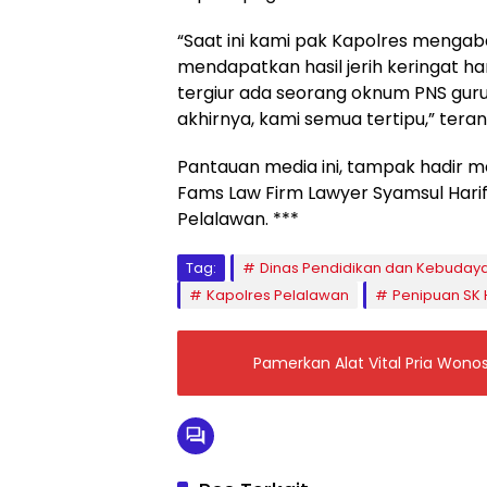
“Saat ini kami pak Kapolres meng
mendapatkan hasil jerih keringat ha
tergiur ada seorang oknum PNS gur
akhirnya, kami semua tertipu,” teran
Pantauan media ini, tampak hadir 
Fams Law Firm Lawyer Syamsul Hari
Pelalawan. ***
Tag:
Dinas Pendidikan dan Kebuday
Kapolres Pelalawan
Penipuan SK
Pamerkan Alat Vital Pria Wonos