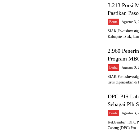
3.213 Porsi 
Pastikan Paso
Berita
Agustus 3, 
SIAK,FokusInvestiga
Kabupaten Siak, ke
2.960 Peneri
Program MBG 
Berita
Agustus 3, 
SIAK,FokusInvestiga
terus digencarkan d
DPC PJS Labu
Sebagai Plh 
Berita
Agustus 3, 
Ket.Gambar : DPC 
Cabang (DPC) Pro