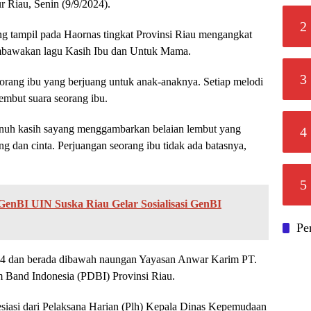
 Riau, Senin (9/9/2024).
2
 tampil pada Haornas tingkat Provinsi Riau mengangkat
mbawakan lagu Kasih Ibu dan Untuk Mama.
3
eorang ibu yang berjuang untuk anak-anaknya. Setiap melodi
embut suara seorang ibu.
nuh kasih sayang menggambarkan belaian lembut yang
4
g dan cinta. Perjuangan seorang ibu tidak ada batasnya,
5
GenBI UIN Suska Riau Gelar Sosialisasi GenBI
Pe
04 dan berada dibawah naungan Yayasan Anwar Karim PT.
 Band Indonesia (PDBI) Provinsi Riau.
siasi dari Pelaksana Harian (Plh) Kepala Dinas Kepemudaan