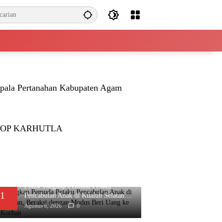
pala Pertanahan Kabupaten Agam
TOP KARHUTLA
Polisi Tangkap Pemuda Pelaku
1
Pencabulan Anak di Kualuh Selatan,
Beraksi dengan Modus Beri Uang ke
Agustus 6, 2026
0
Teman Korban