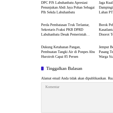
DPC PJS Labuhanbatu Apresiasi
Jaga Kuali
Penunjukan Abdi Jaya Pohan Sebagai
Dampingi
Plh Sekda Labuhanbatu
Lahan PT
Berita
Berita
Pangan
Perda Pembatasan Truk Terlantar,
Borok Pel
Sekretaris Fraksi PKB DPRD
Kasatlant
Labuhanbatu Desak Pemerintah
Disorot T
Berita
Berita
Bertindak
Setoran R
Dukung Ketahanan Pangan,
Jemput Bo
Pembuatan Tangki Air di Ponpes Abu
Pasang Te
Huroiroh Capai 85 Persen
Warga Si
Tinggalkan Balasan
Alamat email Anda tidak akan dipublikasikan.
Rua