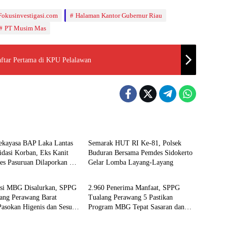
Fokusinvestigasi.com
Halaman Kantor Gubernur Riau
PT Musim Mas
ftar Pertama di KPU Pelalawan
Berita
ekayasa BAP Laka Lantas
Semarak HUT RI Ke-81, Polsek
idasi Korban, Eks Kanit
Buduran Bersama Pemdes Sidokerto
es Pasuruan Dilaporkan ke
Gelar Lomba Layang-Layang
Berita
olda Jatim
rsi MBG Disalurkan, SPPG
2.960 Penerima Manfaat, SPPG
lang Perawang Barat
Tualang Perawang 5 Pastikan
Pasokan Higenis dan Sesuai
Program MBG Tepat Sasaran dan
Berita
izi
Higienis