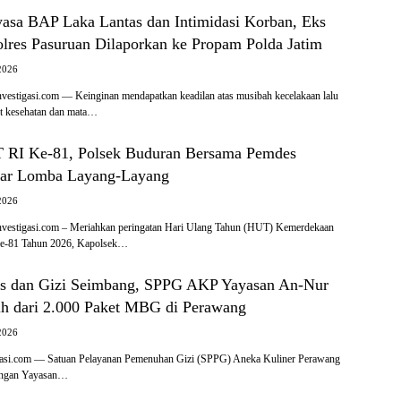
asa BAP Laka Lantas dan Intimidasi Korban, Eks
olres Pasuruan Dilaporkan ke Propam Polda Jatim
2026
tigasi.com — Keinginan mendapatkan keadilan atas musibah kecelakaan lalu
ut kesehatan dan mata…
 RI Ke-81, Polsek Buduran Bersama Pemdes
lar Lomba Layang-Layang
2026
stigasi.com – Meriahkan peringatan Hari Ulang Tahun (HUT) Kemerdekaan
ke-81 Tahun 2026, Kapolsek…
as dan Gizi Seimbang, SPPG AKP Yayasan An-Nur
ih dari 2.000 Paket MBG di Perawang
2026
asi.com — Satuan Pelayanan Pemenuhan Gizi (SPPG) Aneka Kuliner Perawang
ungan Yayasan…