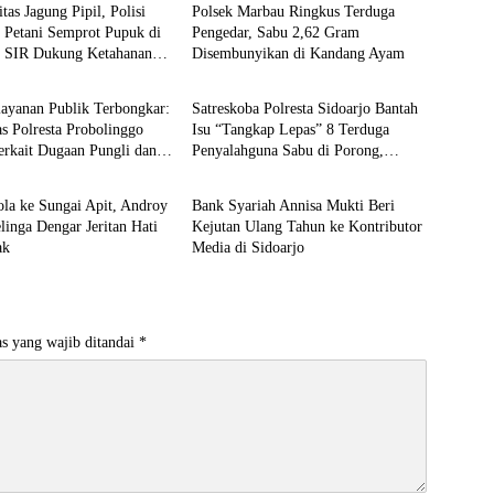
tas Jagung Pipil, Polisi
Polsek Marbau Ringkus Terduga
 Petani Semprot Pupuk di
Pengedar, Sabu 2,62 Gram
 SIR Dukung Ketahanan
Disembunyikan di Kandang Ayam
Berita
ayanan Publik Terbongkar:
Satreskoba Polresta Sidoarjo Bantah
as Polresta Probolinggo
Isu “Tangkap Lepas” 8 Terduga
erkait Dugaan Pungli dan
Penyalahguna Sabu di Porong,
Berita
utin
Tegaskan Informasi Tidak Benar
la ke Sungai Apit, Androy
Bank Syariah Annisa Mukti Beri
linga Dengar Jeritan Hati
Kejutan Ulang Tahun ke Kontributor
ak
Media di Sidoarjo
s yang wajib ditandai
*