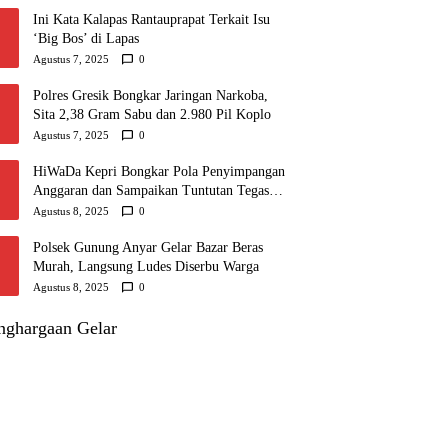
Ini Kata Kalapas Rantauprapat Terkait Isu
‘Big Bos’ di Lapas
Agustus 7, 2025
0
Polres Gresik Bongkar Jaringan Narkoba,
Sita 2,38 Gram Sabu dan 2.980 Pil Koplo
Agustus 7, 2025
0
HiWaDa Kepri Bongkar Pola Penyimpangan
Anggaran dan Sampaikan Tuntutan Tegas di
Kejaksaan Tanjungpinang
Agustus 8, 2025
0
Polsek Gunung Anyar Gelar Bazar Beras
Murah, Langsung Ludes Diserbu Warga
Agustus 8, 2025
0
nghargaan Gelar