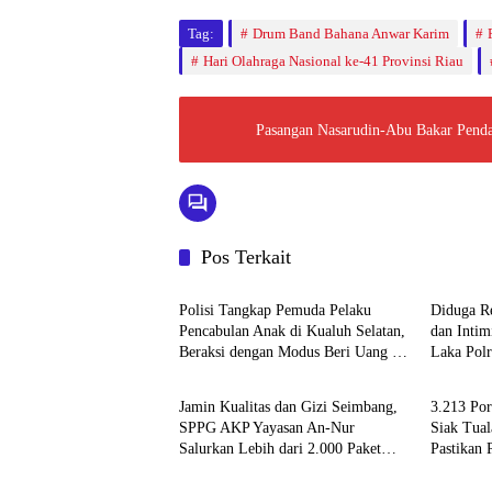
Tag:
Drum Band Bahana Anwar Karim
Hari Olahraga Nasional ke-41 Provinsi Riau
Pasangan Nasarudin-Abu Bakar Penda
Pos Terkait
Berita
Berita
Polisi Tangkap Pemuda Pelaku
Diduga R
Pencabulan Anak di Kualuh Selatan,
dan Intim
Beraksi dengan Modus Beri Uang ke
Laka Polr
Berita
Berita
Teman Korban
Propam P
Jamin Kualitas dan Gizi Seimbang,
3.213 Po
SPPG AKP Yayasan An-Nur
Siak Tua
Salurkan Lebih dari 2.000 Paket
Pastikan 
Berita
Berita
MBG di Perawang
Standar G