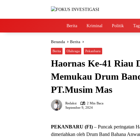
Langsung
ke
konten
Home
Berita
Kriminal
Politik
Tag
Beranda
Berita
Berita
Olahraga
Pekanbaru
Haornas Ke-41 Riau 
Memukau Drum Band
PT.Musim Mas
Redaksi
2 Min Baca
September 9, 2024
PEKANBARU (FI)
– Puncak peringatan Ha
dimeriahkan oleh Drum Band Bahana Anwar Ka