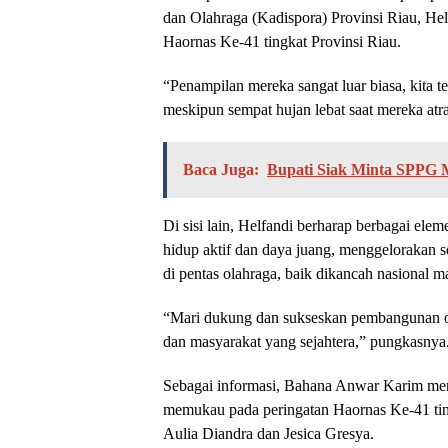
dan Olahraga (Kadispora) Provinsi Riau, He
Haornas Ke-41 tingkat Provinsi Riau.
“Penampilan mereka sangat luar biasa, kita 
meskipun sempat hujan lebat saat mereka atra
Baca Juga:
Bupati Siak Minta SPPG
Di sisi lain, Helfandi berharap berbagai el
hidup aktif dan daya juang, menggeloraka
di pentas olahraga, baik dikancah nasional m
“Mari dukung dan sukseskan pembangunan ol
dan masyarakat yang sejahtera,” pungkasnya
Sebagai informasi, Bahana Anwar Karim mem
memukau pada peringatan Haornas Ke-41 tin
Aulia Diandra dan Jesica Gresya.