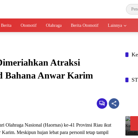
 Berita
Otomotif
Olahraga
Berita Otomotif
Lainnya
Ke
Dimeriahkan Atraksi
 Bahana Anwar Karim
S
ri Olahraga Nasional (Haornas) ke-41 Provinsi Riau ikut
rim. Meskipun hujan lebat para personil tetap tampil