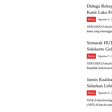
Diduga Rekay
Kanit Laka P
Berita
Agustus 5, 
SIDOARJO,FokusInves
lintas yang merengg
Semarak HUT
Sidokerto Ge
Berita
Agustus 5, 
SIDOARJO,FokusInve
Republik Indonesia 
Jamin Kualit
Salurkan Leb
Berita
Agustus 4, 
SIAK,FokusInvestig
(AKP) di bawah na