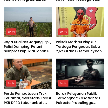
Tepat Sasaran dan
Sekda Labuhanbatu
Higienis
Berita
Berita
Jaga Kualitas Jagung Pipil,
Polsek Marbau Ringkus
Polisi Dampingi Petani
Terduga Pengedar, Sabu
Semprot Pupuk di Lahan PT
2,62 Gram Disembunyikan
SIR Dukung Ketahanan
di Kandang Ayam
Pangan
Berita
Berita
Perda Pembatasan Truk
Borok Pelayanan Publik
Terlantar, Sekretaris Fraksi
Terbongkar: Kasatlantas
PKB DPRD Labuhanbatu
Polresta Probolinggo
Berita
Desak Pemerintah
Disorot Terkait Dugaan