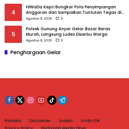
HiWaDa Kepri Bongkar Pola Penyimpangan
4
Anggaran dan Sampaikan Tuntutan Tegas di
Kejaksaan Tanjungpinang
Agustus 8, 2025
0
Polsek Gunung Anyar Gelar Bazar Beras
5
Murah, Langsung Ludes Diserbu Warga
Agustus 8, 2025
0
Penghargaan Gelar
Redaksi
Disclaimer
Indeks
Kode Etik
Privacy Policy
Pedoman Media Siber