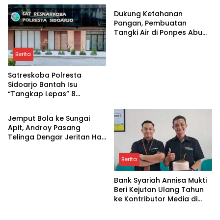
Bertindak
Pungli dan Setoran Rutin
Dukung Ketahanan
Pangan, Pembuatan
Tangki Air di Ponpes Abu
Huroiroh Capai 85 Persen
Berita
Satreskoba Polresta
Sidoarjo Bantah Isu
“Tangkap Lepas” 8
Berita
Terduga Penyalahguna
Sabu di Porong, Tegaskan
Jemput Bola ke Sungai
Informasi Tidak Benar
Apit, Androy Pasang
Telinga Dengar Jeritan Hati
Warga Siak
Berita
Bank Syariah Annisa Mukti
Beri Kejutan Ulang Tahun
ke Kontributor Media di
Berita
Sidoarjo