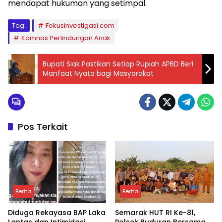
mendapat hukuman yang setimpal.
Tag:
Fokusinvestigasi.com
Komnas Perlindungan Anak
Bupati Siak Pastikan Setiap Rupiah APBD Beri
Manfaat Nyata bagi Masyarakat
Pos Terkait
Berita
Berita
Diduga Rekayasa BAP Laka
Semarak HUT RI Ke-81,
Lantas dan Intimidasi
Polsek Buduran Bersama