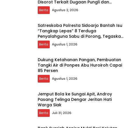
Disorot Terkait Dugaan Pungli dan
Setoran Rutin
Berita
Agustus 2, 2026
Satreskoba Polresta Sidoarjo Bantah Isu
“Tangkap Lepas” 8 Terduga
Penyalahguna Sabu di Porong, Tegaskan
Informasi Tidak Benar
Berita
Agustus 1, 2026
Dukung Ketahanan Pangan, Pembuatan
Tangki Air di Ponpes Abu Huroiroh Capai
85 Persen
Berita
Agustus 1, 2026
Jemput Bola ke Sungai Apit, Androy
Pasang Telinga Dengar Jeritan Hati
Warga Siak
Berita
Juli 31, 2026