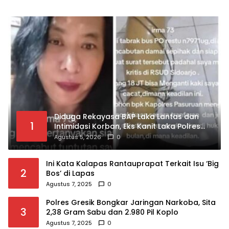
Diduga Rekayasa BAP Laka Lantas dan
1
Intimidasi Korban, Eks Kanit Laka Polres
Pasuruan Dilaporkan ke Propam Polda
Agustus 5, 2026
0
Jatim
Ini Kata Kalapas Rantauprapat Terkait Isu ‘Big
2
Bos’ di Lapas
Agustus 7, 2025
0
Polres Gresik Bongkar Jaringan Narkoba, Sita
3
2,38 Gram Sabu dan 2.980 Pil Koplo
Agustus 7, 2025
0