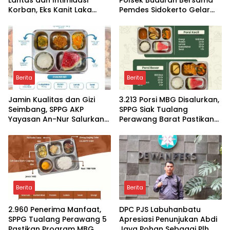
Korban, Eks Kanit Laka
Pemdes Sidokerto Gelar
Polres Pasuruan
Lomba Layang-Layang
Dilaporkan ke Propam
Polda Jatim
Berita
Berita
Jamin Kualitas dan Gizi
3.213 Porsi MBG Disalurkan,
Seimbang, SPPG AKP
SPPG Siak Tualang
Yayasan An-Nur Salurkan
Perawang Barat Pastikan
Lebih dari 2.000 Paket MBG
Pasokan Higenis dan
di Perawang
Sesuai Standar Gizi
Berita
Berita
2.960 Penerima Manfaat,
DPC PJS Labuhanbatu
SPPG Tualang Perawang 5
Apresiasi Penunjukan Abdi
Pastikan Program MBG
Jaya Pohan Sebagai Plh