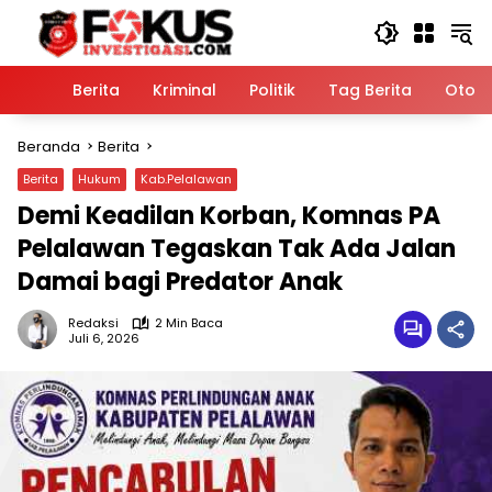
Langsung
ke
konten
Home
Berita
Kriminal
Politik
Tag Berita
Otomo
Beranda
Berita
Berita
Hukum
Kab.Pelalawan
Demi Keadilan Korban, Komnas PA
Pelalawan Tegaskan Tak Ada Jalan
Damai bagi Predator Anak
Redaksi
2 Min Baca
Juli 6, 2026