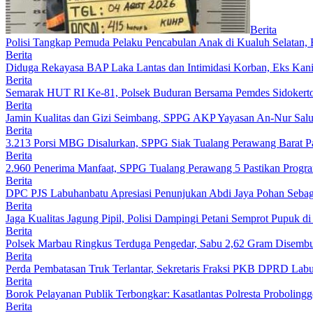
Berita
Polisi Tangkap Pemuda Pelaku Pencabulan Anak di Kualuh Selatan
Berita
Diduga Rekayasa BAP Laka Lantas dan Intimidasi Korban, Eks Kanit
Berita
Semarak HUT RI Ke-81, Polsek Buduran Bersama Pemdes Sidokert
Berita
Jamin Kualitas dan Gizi Seimbang, SPPG AKP Yayasan An-Nur Salu
Berita
3.213 Porsi MBG Disalurkan, SPPG Siak Tualang Perawang Barat Pas
Berita
2.960 Penerima Manfaat, SPPG Tualang Perawang 5 Pastikan Progr
Berita
DPC PJS Labuhanbatu Apresiasi Penunjukan Abdi Jaya Pohan Sebag
Berita
Jaga Kualitas Jagung Pipil, Polisi Dampingi Petani Semprot Pupuk
Berita
Polsek Marbau Ringkus Terduga Pengedar, Sabu 2,62 Gram Disemb
Berita
Perda Pembatasan Truk Terlantar, Sekretaris Fraksi PKB DPRD Lab
Berita
Borok Pelayanan Publik Terbongkar: Kasatlantas Polresta Probolingg
Berita