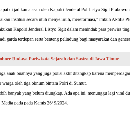
dapat di jadikan alasan oleh Kapolri Jenderal Pol Listyo Sigit Prabow
aikan institusi secara utuh menyeluruh, mereformasi,” imbuh Aktifis
kukan Kapolri Jenderal Listyo Sigit dalam menindak para perwira tingg
di garda terdepan serta benteng pelindung bagi masyarakat dan gener
ambore Budaya Pariwisata Sejarah dan Sastra di Jawa Timur
iga anak buahnya yang juga polisi aktif ditangkap karena memperdagang
r warga oleh tiga oknum bintara Polri di Sumut.
bih banyak yang belum diungkap. Ada apa ini, menunggu lagi viral du
eh Media pada pada Kamis 26/ 9/2024.