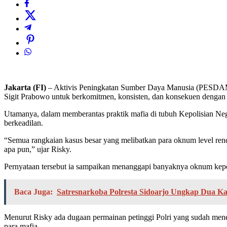
Jakarta (FI)
– Aktivis Peningkatan Sumber Daya Manusia (PESDAM) R
Sigit Prabowo untuk berkomitmen, konsisten, dan konsekuen dengan P
Utamanya, dalam memberantas praktik mafia di tubuh Kepolisian Negara 
berkeadilan.
“Semua rangkaian kasus besar yang melibatkan para oknum level renda
apa pun,” ujar Risky.
Pernyataan tersebut ia sampaikan menanggapi banyaknya oknum kepol
Baca Juga:
Satresnarkoba Polresta Sidoarjo Ungkap Dua Ka
Menurut Risky ada dugaan permainan petinggi Polri yang sudah mene
para mafia.