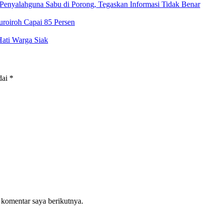
 Penyalahguna Sabu di Porong, Tegaskan Informasi Tidak Benar
roiroh Capai 85 Persen
Hati Warga Siak
dai
*
 komentar saya berikutnya.