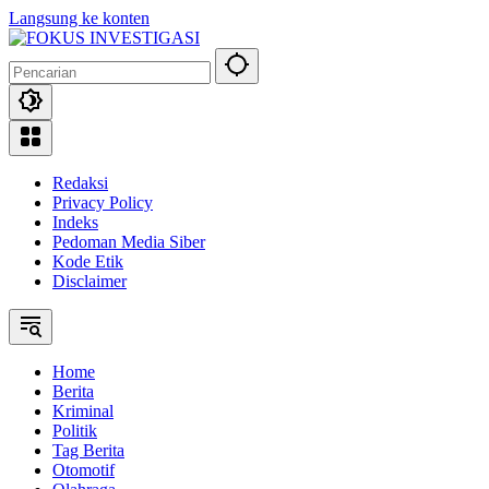
Langsung ke konten
Redaksi
Privacy Policy
Indeks
Pedoman Media Siber
Kode Etik
Disclaimer
Home
Berita
Kriminal
Politik
Tag Berita
Otomotif