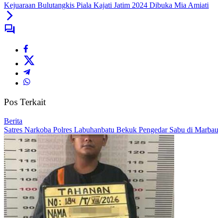
Kejuaraan Bulutangkis Piala Kajati Jatim 2024 Dibuka Mia Amiati
Pos Terkait
Berita
Satres Narkoba Polres Labuhanbatu Bekuk Pengedar Sabu di Marbau,