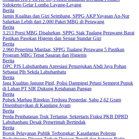
Sidokerto Gelar Lomba Layang-Layang
Berita
Jamin Kualitas dan Gizi Seimbang, SPPG AKP Yayasan An-Nur
Salurkan Lebih dari 2.000 Paket MBG di Perawang
Berita
3.213 Porsi MBG Disalurkan, SPPG Siak Tualang Perawang Barat
Pastikan Pasokan Higenis dan Sesuai Standar Gizi
Berita
2.960 Penerima Manfaat, SPPG Tualang Perawang 5 Pastikan
Program MBG Tepat Sasaran dan Higienis
Berita
DPC PJS Labuhanbatu Apresiasi Penunjukan Abdi Jaya Pohan
Sebagai Plh Sekda Labuhanbatu
Berita
Jaga Kualitas Jagung Pipil, Polisi Dampingi Petani Semprot Pupuk
di Lahan PT SIR Dukung Ketahanan Pangan
Berita
Polsek Marbau Ringkus Terduga Pengedar, Sabu 2,62 Gram
Disembunyikan di Kandang Ayam
Berita
Perda Pembatasan Truk Terlantar, Sekretaris Fraksi PKB DPRD
Labuhanbatu Desak Pemerintah Bertindak
Berita
Borok Pelayanan Publik Terbongkar: Kasatlantas Polresta
Probolinggo Disorot Terkait Dugaan Pungli dan Setoran Rutin