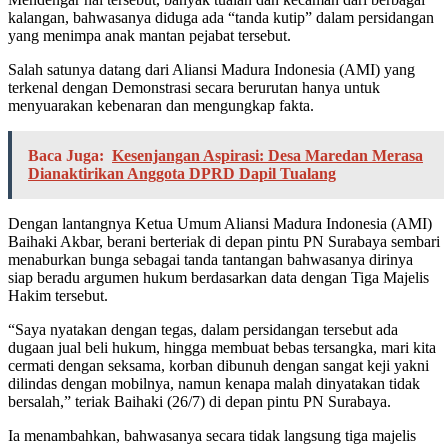
kalangan, bahwasanya diduga ada “tanda kutip” dalam persidangan
yang menimpa anak mantan pejabat tersebut.
Salah satunya datang dari Aliansi Madura Indonesia (AMI) yang
terkenal dengan Demonstrasi secara berurutan hanya untuk
menyuarakan kebenaran dan mengungkap fakta.
Baca Juga:
Kesenjangan Aspirasi: Desa Maredan Merasa
Dianaktirikan Anggota DPRD Dapil Tualang
Dengan lantangnya Ketua Umum Aliansi Madura Indonesia (AMI)
Baihaki Akbar, berani berteriak di depan pintu PN Surabaya sembari
menaburkan bunga sebagai tanda tantangan bahwasanya dirinya
siap beradu argumen hukum berdasarkan data dengan Tiga Majelis
Hakim tersebut.
“Saya nyatakan dengan tegas, dalam persidangan tersebut ada
dugaan jual beli hukum, hingga membuat bebas tersangka, mari kita
cermati dengan seksama, korban dibunuh dengan sangat keji yakni
dilindas dengan mobilnya, namun kenapa malah dinyatakan tidak
bersalah,” teriak Baihaki (26/7) di depan pintu PN Surabaya.
Ia menambahkan, bahwasanya secara tidak langsung tiga majelis