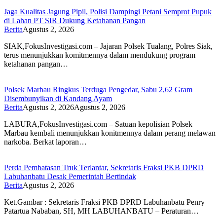
Jaga Kualitas Jagung Pipil, Polisi Dampingi Petani Semprot Pupuk
di Lahan PT SIR Dukung Ketahanan Pangan
Berita
Agustus 2, 2026
SIAK,FokusInvestigasi.com – Jajaran Polsek Tualang, Polres Siak,
terus menunjukkan komitmennya dalam mendukung program
ketahanan pangan…
Polsek Marbau Ringkus Terduga Pengedar, Sabu 2,62 Gram
Disembunyikan di Kandang Ayam
Berita
Agustus 2, 2026
Agustus 2, 2026
LABURA,FokusInvestigasi.com – Satuan kepolisian Polsek
Marbau kembali menunjukkan konitmennya dalam perang melawan
narkoba. Berkat laporan…
Perda Pembatasan Truk Terlantar, Sekretaris Fraksi PKB DPRD
Labuhanbatu Desak Pemerintah Bertindak
Berita
Agustus 2, 2026
Ket.Gambar : Sekretaris Fraksi PKB DPRD Labuhanbatu Penry
Patartua Nababan, SH, MH LABUHANBATU – Peraturan…