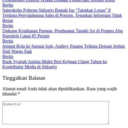
Berita
Satreskoba Polresta Sidoarjo Bantah Isu “Tangkap Lepas” 8
Terduga Penyalahguna Sabu di Porong, Tegaskan Informasi Tidak
Benar
Berita
Dukung Ketahanan Pangan, Pembuatan Tangki Air di Ponpes Abu
Huroiroh Capai 85 Persen
Berita
Jemput Bola ke Sungai Apit, Androy Pasang Telinga Dengar Jeritan
Hati Warga Siak
Berita
Bank Syariah Annisa Mukti Beri Kejutan Ulang Tahun ke
Kontributor Media di Sidoarjo
Tinggalkan Balasan
Alamat email Anda tidak akan dipublikasikan.
Ruas yang wajib
ditandai
*