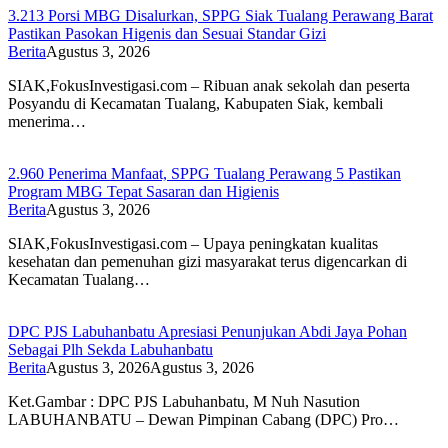
3.213 Porsi MBG Disalurkan, SPPG Siak Tualang Perawang Barat
Pastikan Pasokan Higenis dan Sesuai Standar Gizi
Berita
Agustus 3, 2026
SIAK,FokusInvestigasi.com – Ribuan anak sekolah dan peserta
Posyandu di Kecamatan Tualang, Kabupaten Siak, kembali
menerima…
2.960 Penerima Manfaat, SPPG Tualang Perawang 5 Pastikan
Program MBG Tepat Sasaran dan Higienis
Berita
Agustus 3, 2026
SIAK,FokusInvestigasi.com – Upaya peningkatan kualitas
kesehatan dan pemenuhan gizi masyarakat terus digencarkan di
Kecamatan Tualang…
DPC PJS Labuhanbatu Apresiasi Penunjukan Abdi Jaya Pohan
Sebagai Plh Sekda Labuhanbatu
Berita
Agustus 3, 2026
Agustus 3, 2026
Ket.Gambar : DPC PJS Labuhanbatu, M Nuh Nasution
LABUHANBATU – Dewan Pimpinan Cabang (DPC) Pro…