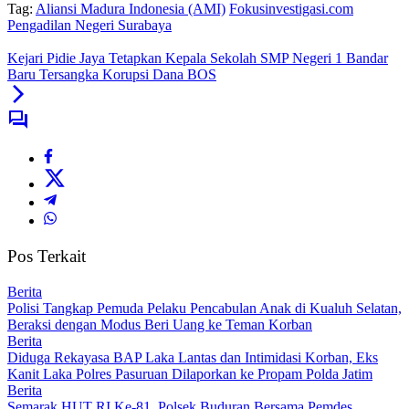
Tag:
Aliansi Madura Indonesia (AMI)
Fokusinvestigasi.com
Pengadilan Negeri Surabaya
Kejari Pidie Jaya Tetapkan Kepala Sekolah SMP Negeri 1 Bandar
Baru Tersangka Korupsi Dana BOS
Pos Terkait
Berita
Polisi Tangkap Pemuda Pelaku Pencabulan Anak di Kualuh Selatan,
Beraksi dengan Modus Beri Uang ke Teman Korban
Berita
Diduga Rekayasa BAP Laka Lantas dan Intimidasi Korban, Eks
Kanit Laka Polres Pasuruan Dilaporkan ke Propam Polda Jatim
Berita
Semarak HUT RI Ke-81, Polsek Buduran Bersama Pemdes