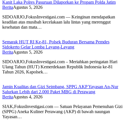
Kanit Laka Polres Pasuruan Dilaporkan ke Propam Polda Jatim
Berita
Agustus 5, 2026
SIDOARJO,FokusInvestigasi.com — Keinginan mendapatkan
keadilan atas musibah kecelakaan lalu lintas yang merenggut
kesehatan dan mata…
Semarak HUT RI Ke-81, Polsek Buduran Bersama Pemdes
Sidokerto Gelar Lomba Layang-Layang
Berita
Agustus 5, 2026
SIDOARJO,FokusInvestigasi.com – Meriahkan peringatan Hari
Ulang Tahun (HUT) Kemerdekaan Republik Indonesia ke-81
Tahun 2026, Kapolsek…
Jamin Kualitas dan Gizi Seimbang, SPPG AKP Yayasan An-Nur
Salurkan Lebih dari 2.000 Paket MBG di Perawang
Berita
Agustus 4, 2026
SIAK,FokusInvestigasi.com — Satuan Pelayanan Pemenuhan Gizi
(SPPG) Aneka Kuliner Perawang (AKP) di bawah naungan
Yayasan…