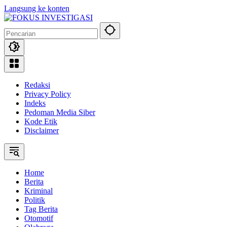
Langsung ke konten
Redaksi
Privacy Policy
Indeks
Pedoman Media Siber
Kode Etik
Disclaimer
Home
Berita
Kriminal
Politik
Tag Berita
Otomotif