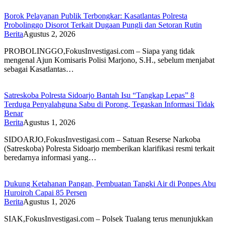
Borok Pelayanan Publik Terbongkar: Kasatlantas Polresta
Probolinggo Disorot Terkait Dugaan Pungli dan Setoran Rutin
Berita
Agustus 2, 2026
PROBOLINGGO,FokusInvestigasi.com – Siapa yang tidak
mengenal Ajun Komisaris Polisi Marjono, S.H., sebelum menjabat
sebagai Kasatlantas…
Satreskoba Polresta Sidoarjo Bantah Isu “Tangkap Lepas” 8
Terduga Penyalahguna Sabu di Porong, Tegaskan Informasi Tidak
Benar
Berita
Agustus 1, 2026
SIDOARJO,FokusInvestigasi.com – Satuan Reserse Narkoba
(Satreskoba) Polresta Sidoarjo memberikan klarifikasi resmi terkait
beredarnya informasi yang…
Dukung Ketahanan Pangan, Pembuatan Tangki Air di Ponpes Abu
Huroiroh Capai 85 Persen
Berita
Agustus 1, 2026
SIAK,FokusInvestigasi.com – Polsek Tualang terus menunjukkan