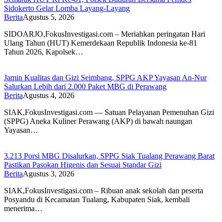
Sidokerto Gelar Lomba Layang-Layang
Berita
Agustus 5, 2026
SIDOARJO,FokusInvestigasi.com – Meriahkan peringatan Hari
Ulang Tahun (HUT) Kemerdekaan Republik Indonesia ke-81
Tahun 2026, Kapolsek…
Jamin Kualitas dan Gizi Seimbang, SPPG AKP Yayasan An-Nur
Salurkan Lebih dari 2.000 Paket MBG di Perawang
Berita
Agustus 4, 2026
SIAK,FokusInvestigasi.com — Satuan Pelayanan Pemenuhan Gizi
(SPPG) Aneka Kuliner Perawang (AKP) di bawah naungan
Yayasan…
3.213 Porsi MBG Disalurkan, SPPG Siak Tualang Perawang Barat
Pastikan Pasokan Higenis dan Sesuai Standar Gizi
Berita
Agustus 3, 2026
SIAK,FokusInvestigasi.com – Ribuan anak sekolah dan peserta
Posyandu di Kecamatan Tualang, Kabupaten Siak, kembali
menerima…