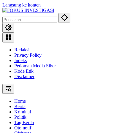
Langsung ke konten
Redaksi
Privacy Policy
Indeks
Pedoman Media Siber
Kode Etik
Disclaimer
Home
Berita
Kriminal
Politik
Tag Berita
Otomotif