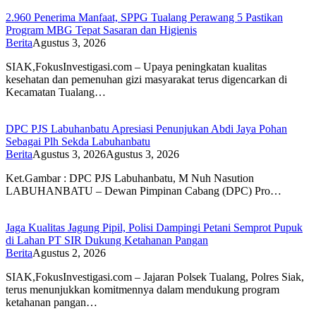
2.960 Penerima Manfaat, SPPG Tualang Perawang 5 Pastikan
Program MBG Tepat Sasaran dan Higienis
Berita
Agustus 3, 2026
SIAK,FokusInvestigasi.com – Upaya peningkatan kualitas
kesehatan dan pemenuhan gizi masyarakat terus digencarkan di
Kecamatan Tualang…
DPC PJS Labuhanbatu Apresiasi Penunjukan Abdi Jaya Pohan
Sebagai Plh Sekda Labuhanbatu
Berita
Agustus 3, 2026
Agustus 3, 2026
Ket.Gambar : DPC PJS Labuhanbatu, M Nuh Nasution
LABUHANBATU – Dewan Pimpinan Cabang (DPC) Pro…
Jaga Kualitas Jagung Pipil, Polisi Dampingi Petani Semprot Pupuk
di Lahan PT SIR Dukung Ketahanan Pangan
Berita
Agustus 2, 2026
SIAK,FokusInvestigasi.com – Jajaran Polsek Tualang, Polres Siak,
terus menunjukkan komitmennya dalam mendukung program
ketahanan pangan…