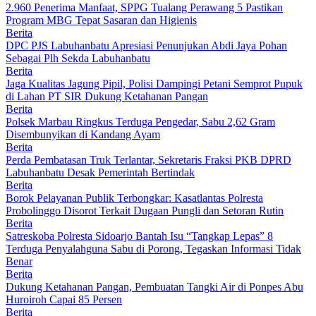
2.960 Penerima Manfaat, SPPG Tualang Perawang 5 Pastikan
Program MBG Tepat Sasaran dan Higienis
Berita
DPC PJS Labuhanbatu Apresiasi Penunjukan Abdi Jaya Pohan
Sebagai Plh Sekda Labuhanbatu
Berita
Jaga Kualitas Jagung Pipil, Polisi Dampingi Petani Semprot Pupuk
di Lahan PT SIR Dukung Ketahanan Pangan
Berita
Polsek Marbau Ringkus Terduga Pengedar, Sabu 2,62 Gram
Disembunyikan di Kandang Ayam
Berita
Perda Pembatasan Truk Terlantar, Sekretaris Fraksi PKB DPRD
Labuhanbatu Desak Pemerintah Bertindak
Berita
Borok Pelayanan Publik Terbongkar: Kasatlantas Polresta
Probolinggo Disorot Terkait Dugaan Pungli dan Setoran Rutin
Berita
Satreskoba Polresta Sidoarjo Bantah Isu “Tangkap Lepas” 8
Terduga Penyalahguna Sabu di Porong, Tegaskan Informasi Tidak
Benar
Berita
Dukung Ketahanan Pangan, Pembuatan Tangki Air di Ponpes Abu
Huroiroh Capai 85 Persen
Berita