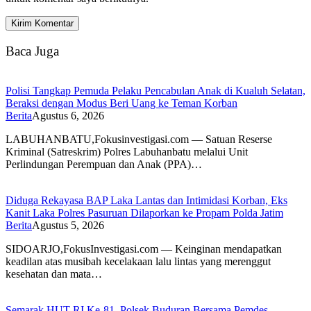
Baca Juga
Polisi Tangkap Pemuda Pelaku Pencabulan Anak di Kualuh Selatan,
Beraksi dengan Modus Beri Uang ke Teman Korban
Berita
Agustus 6, 2026
LABUHANBATU,Fokusinvestigasi.com — Satuan Reserse
Kriminal (Satreskrim) Polres Labuhanbatu melalui Unit
Perlindungan Perempuan dan Anak (PPA)…
Diduga Rekayasa BAP Laka Lantas dan Intimidasi Korban, Eks
Kanit Laka Polres Pasuruan Dilaporkan ke Propam Polda Jatim
Berita
Agustus 5, 2026
SIDOARJO,FokusInvestigasi.com — Keinginan mendapatkan
keadilan atas musibah kecelakaan lalu lintas yang merenggut
kesehatan dan mata…
Semarak HUT RI Ke-81, Polsek Buduran Bersama Pemdes