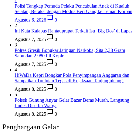
1
Polisi Tangkap Pemuda Pelaku Pencabulan Anak di Kualuh
Selatan, Beraksi dengan Modus Beri Uang ke Teman Korban
Agustus 6, 2026
0
2
Ini Kata Kalapas Rantauprapat Terkait Isu ‘Big Bos’ di Lapas
Agustus 7, 2025
0
3
Polres Gresik Bongkar Jaringan Narkoba, Sita 2,38 Gram
Sabu dan 2.980 Pil Koplo
Agustus 7, 2025
0
4
HiWaDa Kepri Bongkar Pola Penyimpangan Anggaran dan
Sampaikan Tuntutan Tegas di Kejaksaan Tanjungpinang
Agustus 8, 2025
0
5
Polsek Gunung Anyar Gelar Bazar Beras Murah, Langsung
Ludes Diserbu Warga
Agustus 8, 2025
0
Penghargaan Gelar