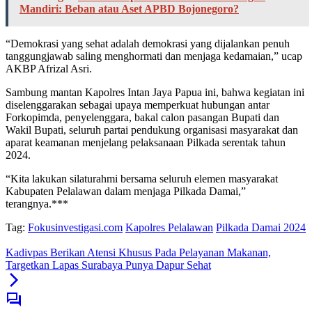
Mandiri: Beban atau Aset APBD Bojonegoro?
“Demokrasi yang sehat adalah demokrasi yang dijalankan penuh
tanggungjawab saling menghormati dan menjaga kedamaian,” ucap
AKBP Afrizal Asri.
Sambung mantan Kapolres Intan Jaya Papua ini, bahwa kegiatan ini
diselenggarakan sebagai upaya memperkuat hubungan antar
Forkopimda, penyelenggara, bakal calon pasangan Bupati dan
Wakil Bupati, seluruh partai pendukung organisasi masyarakat dan
aparat keamanan menjelang pelaksanaan Pilkada serentak tahun
2024.
“Kita lakukan silaturahmi bersama seluruh elemen masyarakat
Kabupaten Pelalawan dalam menjaga Pilkada Damai,”
terangnya.***
Tag:
Fokusinvestigasi.com
Kapolres Pelalawan
Pilkada Damai 2024
Kadivpas Berikan Atensi Khusus Pada Pelayanan Makanan,
Targetkan Lapas Surabaya Punya Dapur Sehat