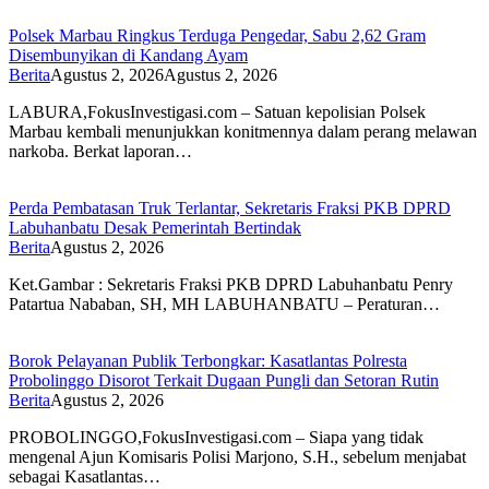
Polsek Marbau Ringkus Terduga Pengedar, Sabu 2,62 Gram
Disembunyikan di Kandang Ayam
Berita
Agustus 2, 2026
Agustus 2, 2026
LABURA,FokusInvestigasi.com – Satuan kepolisian Polsek
Marbau kembali menunjukkan konitmennya dalam perang melawan
narkoba. Berkat laporan…
Perda Pembatasan Truk Terlantar, Sekretaris Fraksi PKB DPRD
Labuhanbatu Desak Pemerintah Bertindak
Berita
Agustus 2, 2026
Ket.Gambar : Sekretaris Fraksi PKB DPRD Labuhanbatu Penry
Patartua Nababan, SH, MH LABUHANBATU – Peraturan…
Borok Pelayanan Publik Terbongkar: Kasatlantas Polresta
Probolinggo Disorot Terkait Dugaan Pungli dan Setoran Rutin
Berita
Agustus 2, 2026
PROBOLINGGO,FokusInvestigasi.com – Siapa yang tidak
mengenal Ajun Komisaris Polisi Marjono, S.H., sebelum menjabat
sebagai Kasatlantas…