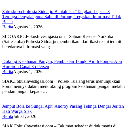
Satreskoba Polresta Sidoarjo Bantah Isu “Tangkap Lepas” 8
Terduga Penyalahguna Sabu di Porong, Tegaskan Informasi Tidak
Benar
Berita
Agustus 1, 2026
SIDOARJO,FokusInvestigasi.com – Satuan Reserse Narkoba
(Satreskoba) Polresta Sidoarjo memberikan klarifikasi resmi terkait
beredarnya informasi yang…
Dukung Ketahanan Pangan, Pembuatan Tangki Air di Ponpes Abu
Huroiroh Capai 85 Persen
Berita
Agustus 1, 2026
SIAK,FokusInvestigasi.com – Polsek Tualang terus menunjukkan
komitmennya dalam mendukung program ketahanan pangan melalui
pendampingan kepada…
Jemput Bola ke Sungai Apit, Androy Pasang Telinga Dengar Jeritan
Hati Warga Siak
Berita
Juli 31, 2026
SIAK,FokusInvestigasi.com – Tak mau sekadar duduk manis di