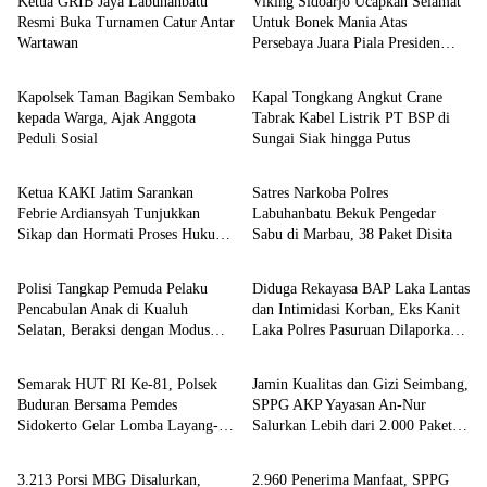
Ketua GRIB Jaya Labuhanbatu
Viking Sidoarjo Ucapkan Selamat
Resmi Buka Turnamen Catur Antar
Untuk Bonek Mania Atas
Wartawan
Persebaya Juara Piala Presiden
Berita
Berita
2026
Kapolsek Taman Bagikan Sembako
Kapal Tongkang Angkut Crane
kepada Warga, Ajak Anggota
Tabrak Kabel Listrik PT BSP di
Peduli Sosial
Sungai Siak hingga Putus
Berita
Berita
Ketua KAKI Jatim Sarankan
Satres Narkoba Polres
Febrie Ardiansyah Tunjukkan
Labuhanbatu Bekuk Pengedar
Sikap dan Hormati Proses Hukum,
Sabu di Marbau, 38 Paket Disita
Berita
Berita
Bukan Ajukan Praperadilan
Polisi Tangkap Pemuda Pelaku
Diduga Rekayasa BAP Laka Lantas
Pencabulan Anak di Kualuh
dan Intimidasi Korban, Eks Kanit
Selatan, Beraksi dengan Modus
Laka Polres Pasuruan Dilaporkan
Berita
Berita
Beri Uang ke Teman Korban
ke Propam Polda Jatim
Semarak HUT RI Ke-81, Polsek
Jamin Kualitas dan Gizi Seimbang,
Buduran Bersama Pemdes
SPPG AKP Yayasan An-Nur
Sidokerto Gelar Lomba Layang-
Salurkan Lebih dari 2.000 Paket
Berita
Berita
Layang
MBG di Perawang
3.213 Porsi MBG Disalurkan,
2.960 Penerima Manfaat, SPPG