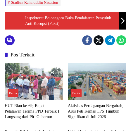
Stadion Kaharuddin Nasution
Inspektorat Bojonegoro Buka Pendaftaran Penyuluh
Anti Korupsi (Paksi)
Pos Terkait
Berita
Berita
HUT Riau ke-69, Bupati
Aktivitas Perdagangan Bergairah,
Pelalawan Terima PPD Terbaik I
Arus Peti Kemas TPS Tumbuh
Langsung dari Plt. Gubernur
Signifikan di Juli 2026
Berita
Berita