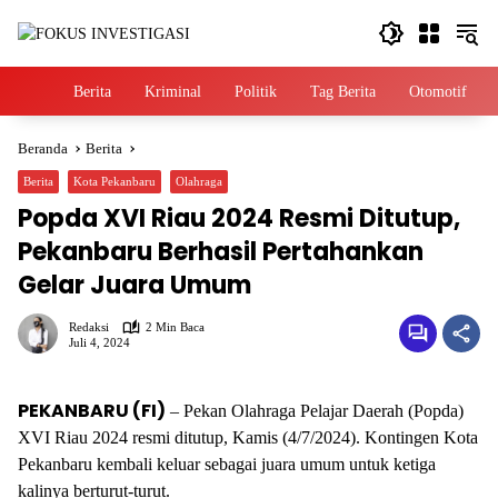
Langsung
ke
konten
Home
Berita
Kriminal
Politik
Tag Berita
Otomotif
Beranda
Berita
Berita
Kota Pekanbaru
Olahraga
Popda XVI Riau 2024 Resmi Ditutup,
Pekanbaru Berhasil Pertahankan
Gelar Juara Umum
Redaksi
2 Min Baca
Juli 4, 2024
PEKANBARU (FI)
– Pekan Olahraga Pelajar Daerah (Popda)
XVI Riau 2024 resmi ditutup, Kamis (4/7/2024). Kontingen Kota
Pekanbaru kembali keluar sebagai juara umum untuk ketiga
kalinya berturut-turut.