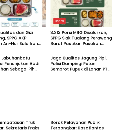
Berita
ualitas dan Gizi
3.213 Porsi MBG Disalurkan,
ng, SPPG AKP
SPPG Siak Tualang Perawang
n An-Nur Salurkan
Barat Pastikan Pasokan
Berita
ari 2.000 Paket MBG di
Higenis dan Sesuai Standar
ng
Gizi
S Labuhanbatu
Jaga Kualitas Jagung Pipil,
si Penunjukan Abdi
Polisi Dampingi Petani
ohan Sebagai Plh
Semprot Pupuk di Lahan PT
Labuhanbatu
SIR Dukung Ketahanan
Pangan
Berita
Pembatasan Truk
Borok Pelayanan Publik
ar, Sekretaris Fraksi
Terbongkar: Kasatlantas