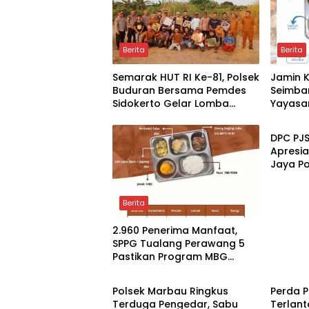
Berita
Berita
Semarak HUT RI Ke-81, Polsek
Jamin K
Buduran Bersama Pemdes
Seimba
Sidokerto Gelar Lomba
Yayasa
Berita
Layang-Layang
Lebih d
Perawa
DPC PJ
Apresia
Jaya P
Sekda 
Berita
2.960 Penerima Manfaat,
SPPG Tualang Perawang 5
Pastikan Program MBG
Berita
Berita
Tepat Sasaran dan Higienis
Polsek Marbau Ringkus
Perda 
Terduga Pengedar, Sabu
Terlant