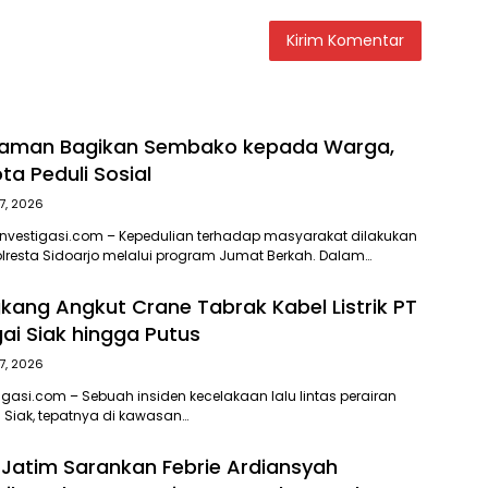
Taman Bagikan Sembako kepada Warga,
ta Peduli Sosial
7, 2026
nvestigasi.com – Kepedulian terhadap masyarakat dilakukan
lresta Sidoarjo melalui program Jumat Berkah. Dalam…
kang Angkut Crane Tabrak Kabel Listrik PT
gai Siak hingga Putus
7, 2026
igasi.com – Sebuah insiden kecelakaan lalu lintas perairan
i Siak, tepatnya di kawasan…
 Jatim Sarankan Febrie Ardiansyah