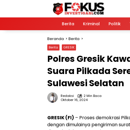
Langsung
ke
konten
Home
Berita
Kriminal
Politik
Beranda
Berita
Berita
GRESIK
Polres Gresik Kaw
Suara Pilkada Sere
Sulawesi Selatan
Redaksi
2 Min Baca
Oktober 16, 2024
GRESIK (FI)
– Proses demokrasi Pilk
dengan dimulainya pengiriman surat