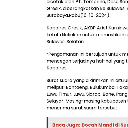
dicetak oleh PT. Temprina, Desa 
Gresik, diberangkatkan ke Sulawesi
Surabaya.Rabu(16-10-2024).
Kapolres Gresik, AKBP Arief Kurni
ketat dilakukan untuk memastikan s
Sulawesi Selatan.
“Pengamanan ini bertujuan untuk me
mencegah terjadinya hal-hal yang ti
Kapolres.
Surat suara yang dikirimkan ini dituj
meliputi Bantaeng, Bulukumba, Takal
Luwu Timur, Luwu, Sidrap, Bone, Pan
Selayar. Masing-masing kabupaten
menerima surat suara tersebut.
Baca Juga:
Bocah Mandi di Su