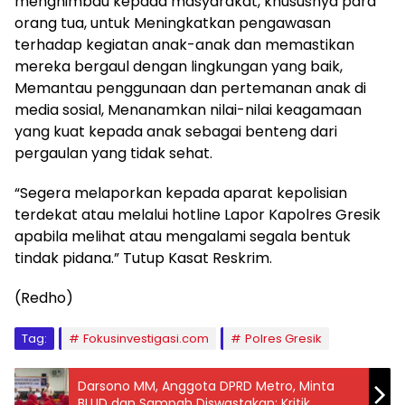
menghimbau kepada masyarakat, khususnya para
orang tua, untuk Meningkatkan pengawasan
terhadap kegiatan anak-anak dan memastikan
mereka bergaul dengan lingkungan yang baik,
Memantau penggunaan dan pertemanan anak di
media sosial, Menanamkan nilai-nilai keagamaan
yang kuat kepada anak sebagai benteng dari
pergaulan yang tidak sehat.
“Segera melaporkan kepada aparat kepolisian
terdekat atau melalui hotline Lapor Kapolres Gresik
apabila melihat atau mengalami segala bentuk
tindak pidana.” Tutup Kasat Reskrim.
(Redho)
Tag:
Fokusinvestigasi.com
Polres Gresik
Darsono MM, Anggota DPRD Metro, Minta
BLUD dan Sampah Diswastakan: Kritik