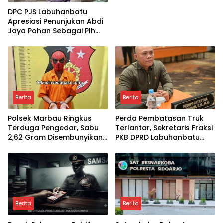
DPC PJS Labuhanbatu
Apresiasi Penunjukan Abdi
Jaya Pohan Sebagai Plh
Sekda Labuhanbatu
Berita
Berita
Polsek Marbau Ringkus
Perda Pembatasan Truk
Terduga Pengedar, Sabu
Terlantar, Sekretaris Fraksi
2,62 Gram Disembunyikan
PKB DPRD Labuhanbatu
di Kandang Ayam
Desak Pemerintah
Bertindak
Berita
Berita