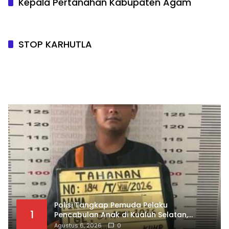
Kepala Pertanahan Kabupaten Agam
STOP KARHUTLA
Polisi Tangkap Pemuda Pelaku
1
Pencabulan Anak di Kualuh Selatan,
Beraksi dengan Modus Beri Uang ke
Agustus 6, 2026
0