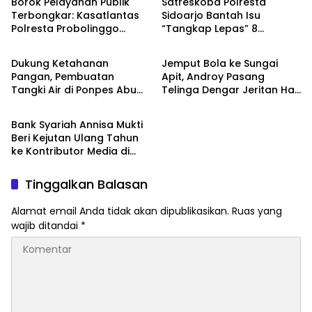
Borok Pelayanan Publik
Satreskoba Polresta
Terbongkar: Kasatlantas
Sidoarjo Bantah Isu
Polresta Probolinggo
“Tangkap Lepas” 8
Berita
Berita
Disorot Terkait Dugaan
Terduga Penyalahguna
Pungli dan Setoran Rutin
Sabu di Porong, Tegaskan
Dukung Ketahanan
Jemput Bola ke Sungai
Informasi Tidak Benar
Pangan, Pembuatan
Apit, Androy Pasang
Tangki Air di Ponpes Abu
Telinga Dengar Jeritan Hati
Berita
Huroiroh Capai 85 Persen
Warga Siak
Bank Syariah Annisa Mukti
Beri Kejutan Ulang Tahun
ke Kontributor Media di
Sidoarjo
Tinggalkan Balasan
Alamat email Anda tidak akan dipublikasikan.
Ruas yang
wajib ditandai
*