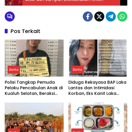
Anggaran dan Infrastruktur Kota
Pos Terkait
Berita
Berita
Polisi Tangkap Pemuda
Diduga Rekayasa BAP Laka
Pelaku Pencabulan Anak di
Lantas dan Intimidasi
Kualuh Selatan, Beraksi
Korban, Eks Kanit Laka
dengan Modus Beri Uang
Polres Pasuruan
ke Teman Korban
Dilaporkan ke Propam
Polda Jatim