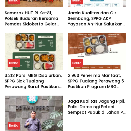
Berita
Berita
Semarak HUT RI Ke-81,
Jamin Kualitas dan Gizi
Polsek Buduran Bersama
Seimbang, SPPG AKP
Pemdes Sidokerto Gelar
Yayasan An-Nur Salurkan
Lomba Layang-Layang
Lebih dari 2.000 Paket MBG
di Perawang
Berita
Berita
3.213 Porsi MBG Disalurkan,
2.960 Penerima Manfaat,
SPPG Siak Tualang
SPPG Tualang Perawang 5
Perawang Barat Pastikan
Pastikan Program MBG
Berita
Pasokan Higenis dan
Tepat Sasaran dan
Sesuai Standar Gizi
Higienis
Jaga Kualitas Jagung Pipil,
Polisi Dampingi Petani
Semprot Pupuk di Lahan PT
SIR Dukung Ketahanan
Pangan
Berita