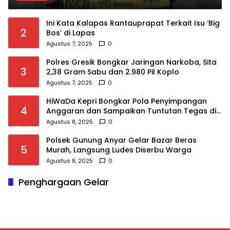
Teman Korban
Ini Kata Kalapas Rantauprapat Terkait Isu ‘Big
2
Bos’ di Lapas
Agustus 7, 2025
0
Polres Gresik Bongkar Jaringan Narkoba, Sita
3
2,38 Gram Sabu dan 2.980 Pil Koplo
Agustus 7, 2025
0
HiWaDa Kepri Bongkar Pola Penyimpangan
4
Anggaran dan Sampaikan Tuntutan Tegas di
Kejaksaan Tanjungpinang
Agustus 8, 2025
0
Polsek Gunung Anyar Gelar Bazar Beras
5
Murah, Langsung Ludes Diserbu Warga
Agustus 8, 2025
0
Penghargaan Gelar