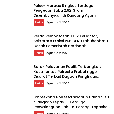
Polsek Marbau Ringkus Terduga
Pengedar, Sabu 2,62 Gram
Disembunyikan di Kandang Ayam
Berita
Agustus 2, 2026
Perda Pembatasan Truk Terlantar,
Sekretaris Fraksi PKB DPRD Labuhanbatu
Desak Pemerintah Bertindak
Berita
Agustus 2, 2026
Borok Pelayanan Publik Terbongkar:
Kasatlantas Polresta Probolinggo
Disorot Terkait Dugaan Pungli dan
Setoran Rutin
Berita
Agustus 2, 2026
Satreskoba Polresta Sidoarjo Bantah Isu
“Tangkap Lepas” 8 Terduga
Penyalahguna Sabu di Porong, Tegaskan
Informasi Tidak Benar
Berita
Agustus 1, 2026