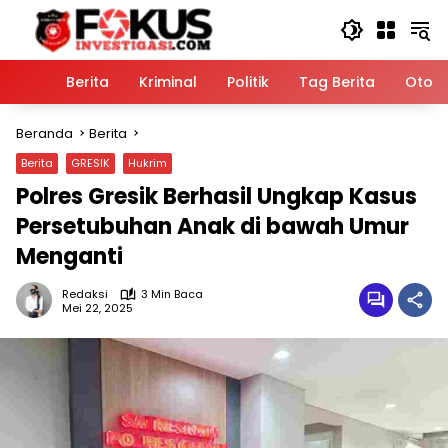
Langsung
ke
konten
Home
Berita
Kriminal
Politik
Tag Berita
Otomo
Beranda
Berita
Berita
GRESIK
Hukrim
Polres Gresik Berhasil Ungkap Kasus
Persetubuhan Anak di bawah Umur
Menganti
Redaksi
3 Min Baca
Mei 22, 2025