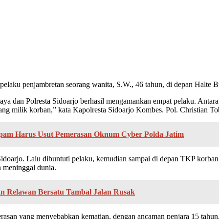
a pelaku penjambretan seorang wanita, S.W., 46 tahun, di depan Halte
aya dan Polresta Sidoarjo berhasil mengamankan empat pelaku. Antara l
ang milik korban,” kata Kapolresta Sidoarjo Kombes. Pol. Christian To
ropam Harus Usut Pemerasan Oknum Cyber Polda Jatim
 Sidoarjo. Lalu dibuntuti pelaku, kemudian sampai di depan TKP korba
an meninggal dunia.
an Relawan Bersatu Tambal Jalan Rusak
rasan yang menyebabkan kematian, dengan ancaman penjara 15 tahun