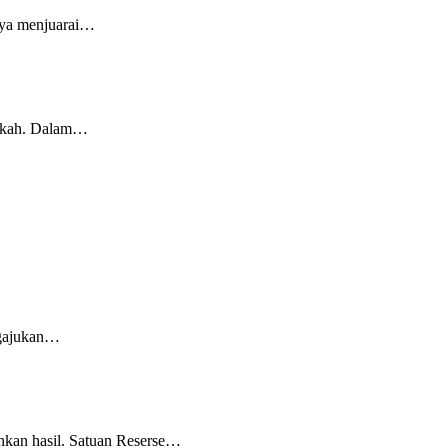
aya menjuarai…
erkah. Dalam…
ngajukan…
kan hasil. Satuan Reserse…