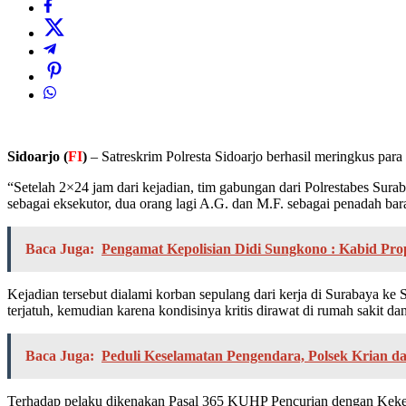
Sidoarjo (
FI
)
– Satreskrim Polresta Sidoarjo berhasil meringkus par
“Setelah 2×24 jam dari kejadian, tim gabungan dari Polrestabes Surab
sebagai eksekutor, dua orang lagi A.G. dan M.F. sebagai penadah bar
Baca Juga:
Pengamat Kepolisian Didi Sungkono : Kabid P
Kejadian tersebut dialami korban sepulang dari kerja di Surabaya ke
terjatuh, kemudian karena kondisinya kritis dirawat di rumah sakit d
Baca Juga:
Peduli Keselamatan Pengendara, Polsek Krian d
Terhadap pelaku dikenakan Pasal 365 KUHP Pencurian dengan Keke