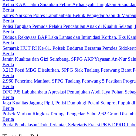
Ketua KAKI Jatim Sarankan Febrie Ardiansyah Tunjukkan Sikap da
Berita
Satres Narkoba Polres Labuhanbatu Bekuk Pengedar Sabu di Marbau,
Berita
Polisi Tangkap Pemuda Pelaku Pencabulan Anak di Kualuh Selatan
Berita
Diduga Rekayasa BAP Laka Lantas dan Intimidasi Korban, Eks Kanit
Berita
Semarak HUT RI Ke-81, Polsek Buduran Bersama Pemdes Sidokert
Berita
Jamin Kualitas dan Gizi Seimbang, SPPG AKP Yayasan An-Nur Salu
Berita
3.213 Porsi MBG Disalurkan, SPPG Siak Tualang Perawang Barat Pas
Berita
2.960 Penerima Manfaat, SPPG Tualang Perawang 5 Pastikan Progr
Berita
DPC PJS Labuhanbatu Apresiasi Penunjukan Abdi Jaya Pohan Sebag
Berita
Jaga Kualitas Jagung Pipil, Polisi Dampingi Petani Semprot Pupuk
Berita
Polsek Marbau Ringkus Terduga Pengedar, Sabu 2,62 Gram Disemb
Berita
Perda Pembatasan Truk Terlantar, Sekretaris Fraksi PKB DPRD Lab