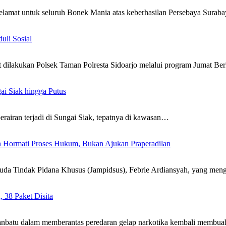
amat untuk seluruh Bonek Mania atas keberhasilan Persebaya Surab
li Sosial
dilakukan Polsek Taman Polresta Sidoarjo melalui program Jumat B
ai Siak hingga Putus
erairan terjadi di Sungai Siak, tepatnya di kawasan…
n Hormati Proses Hukum, Bukan Ajukan Praperadilan
a Tindak Pidana Khusus (Jampidsus), Febrie Ardiansyah, yang me
 38 Paket Disita
tu dalam memberantas peredaran gelap narkotika kembali membuah