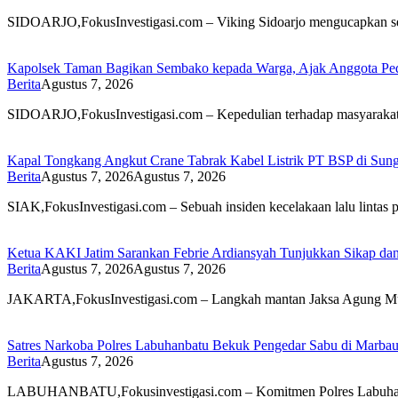
SIDOARJO,FokusInvestigasi.com – Viking Sidoarjo mengucapkan sel
Kapolsek Taman Bagikan Sembako kepada Warga, Ajak Anggota Pedu
Berita
Agustus 7, 2026
SIDOARJO,FokusInvestigasi.com – Kepedulian terhadap masyarakat 
Kapal Tongkang Angkut Crane Tabrak Kabel Listrik PT BSP di Sung
Berita
Agustus 7, 2026
Agustus 7, 2026
SIAK,FokusInvestigasi.com – Sebuah insiden kecelakaan lalu lintas p
Ketua KAKI Jatim Sarankan Febrie Ardiansyah Tunjukkan Sikap da
Berita
Agustus 7, 2026
Agustus 7, 2026
JAKARTA,FokusInvestigasi.com – Langkah mantan Jaksa Agung Mud
Satres Narkoba Polres Labuhanbatu Bekuk Pengedar Sabu di Marbau,
Berita
Agustus 7, 2026
LABUHANBATU,Fokusinvestigasi.com – Komitmen Polres Labuhanba