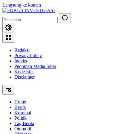
Langsung ke konten
Redaksi
Privacy Policy
Indeks
Pedoman Media Siber
Kode Etik
Disclaimer
Home
Berita
Kriminal
Politik
Tag Berita
Otomotif