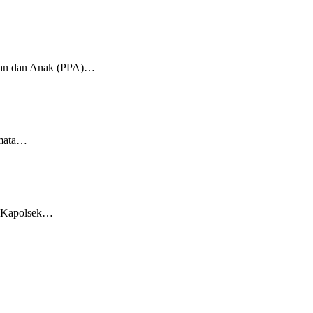
uan dan Anak (PPA)…
 mata…
, Kapolsek…