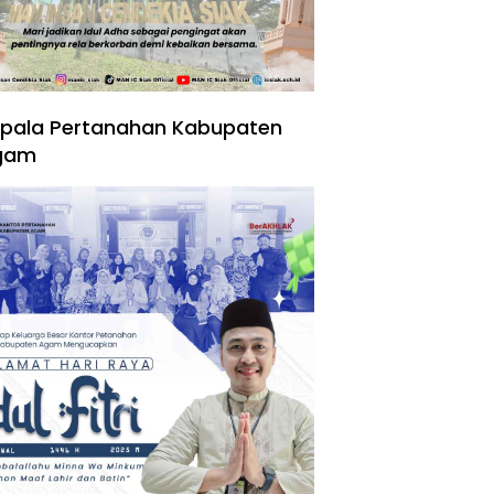
pala Pertanahan Kabupaten
gam