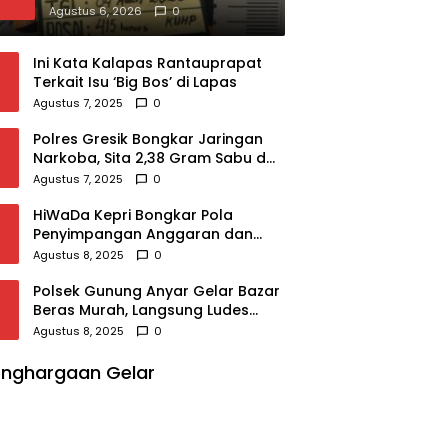
Kualuh Selatan, Beraksi
Agustus 6, 2026
0
dengan Modus Beri Uang ke
Teman Korban
Ini Kata Kalapas Rantauprapat
Terkait Isu ‘Big Bos’ di Lapas
Agustus 7, 2025
0
Polres Gresik Bongkar Jaringan
Narkoba, Sita 2,38 Gram Sabu dan
2.980 Pil Koplo
Agustus 7, 2025
0
HiWaDa Kepri Bongkar Pola
Penyimpangan Anggaran dan
Sampaikan Tuntutan Tegas di
Agustus 8, 2025
0
Kejaksaan Tanjungpinang
Polsek Gunung Anyar Gelar Bazar
Beras Murah, Langsung Ludes
Diserbu Warga
Agustus 8, 2025
0
nghargaan Gelar