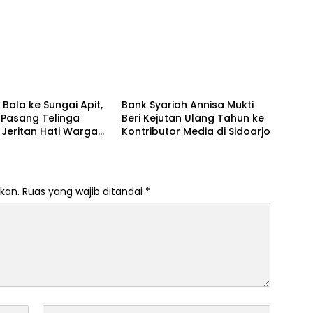
 Rutin
Porong, Tegaskan Informasi
Tidak Benar
Berita
Bola ke Sungai Apit,
Bank Syariah Annisa Mukti
 Pasang Telinga
Beri Kejutan Ulang Tahun ke
Jeritan Hati Warga
Kontributor Media di Sidoarjo
kan.
Ruas yang wajib ditandai
*