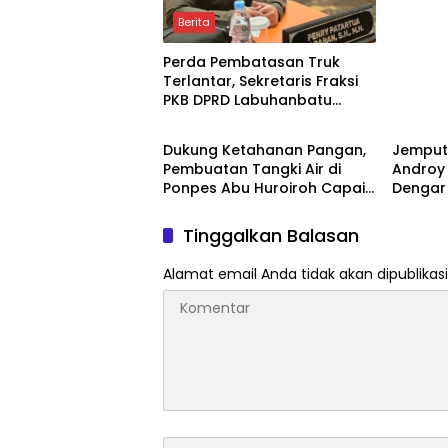
Setoran
Berita
Perda Pembatasan Truk
Terlantar, Sekretaris Fraksi
PKB DPRD Labuhanbatu
Berita
Berita
Desak Pemerintah Bertindak
Dukung Ketahanan Pangan,
Jemput 
Pembuatan Tangki Air di
Androy
Ponpes Abu Huroiroh Capai
Dengar 
85 Persen
Siak
Tinggalkan Balasan
Alamat email Anda tidak akan dipublikasi