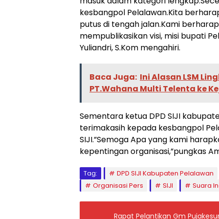
masuk dalam kategori lengkap.Secep
kesbangpol Pelalawan.Kita berharap
putus di tengah jalan.Kami berharap
mempublikasikan visi, misi bupati P
Yuliandri, S.Kom mengahiri.
Baca Juga:
Ini Alasan LSM Li
PT.Wahana Multi Telenta ke K
Sementara ketua DPD SIJI kabupat
terimakasih kepada kesbangpol Pelal
SIJI.”Semoga Apa yang kami harapk
kepentingan organisasi,”pungkas Am
Tag:
DPD SIJI Kabupaten Pelalawan
Organisasi Pers
SIJI
Suara I
Rapat Pelantikan Gm Pujakesum