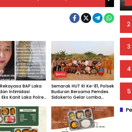
2
3
4
Berita
 Rekayasa BAP Laka
Semarak HUT RI Ke-81, Polsek
5
dan Intimidasi
Buduran Bersama Pemdes
 Eks Kanit Laka Polres
Sidokerto Gelar Lomba
n Dilaporkan ke
Layang-Layang
 Polda Jatim
Pe