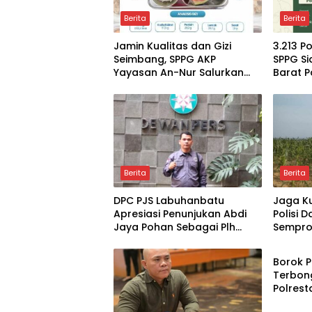
Berita
Berita
Jamin Kualitas dan Gizi
3.213 P
Seimbang, SPPG AKP
SPPG S
Yayasan An-Nur Salurkan
Barat P
Lebih dari 2.000 Paket MBG di
Higenis
Perawang
Gizi
Berita
Berita
DPC PJS Labuhanbatu
Jaga Ku
Apresiasi Penunjukan Abdi
Polisi 
Jaya Pohan Sebagai Plh
Semprot
Berita
Sekda Labuhanbatu
SIR Du
Panga
Borok P
Terbon
Polrest
Terkait