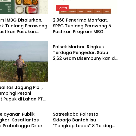
Berita
orsi MBG Disalurkan,
2.960 Penerima Manfaat,
iak Tualang Perawang
SPPG Tualang Perawang 5
astikan Pasokan
Pastikan Program MBG
Berita
 dan Sesuai Standar
Tepat Sasaran dan Higienis
Polsek Marbau Ringkus
Terduga Pengedar, Sabu
2,62 Gram Disembunyikan di
Kandang Ayam
alitas Jagung Pipil,
Dampingi Petani
 Pupuk di Lahan PT
Berita
kung Ketahanan
n
elayanan Publik
Satreskoba Polresta
gkar: Kasatlantas
Sidoarjo Bantah Isu
a Probolinggo Disorot
“Tangkap Lepas” 8 Terduga
 Dugaan Pungli dan
Penyalahguna Sabu di