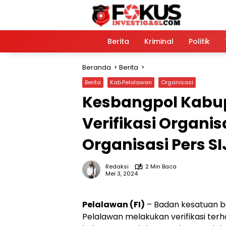
Langsung
ke
konten
Home
Berita
Kriminal
Politik
Beranda
Berita
Berita
Kab.Pelalawan
Organisasi
Kesbangpol Kabu
Verifikasi Organi
Organisasi Pers S
Redaksi
2 Min Baca
Mei 3, 2024
Pelalawan (FI)
– Badan kesatuan b
Pelalawan melakukan verifikasi ter