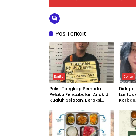
Pos Terkait
Berita
Berita
Polisi Tangkap Pemuda
Diduga
Pelaku Pencabulan Anak di
Lantas 
Kualuh Selatan, Beraksi
Korban,
dengan Modus Beri Uang ke
Pasurua
Teman Korban
Propam