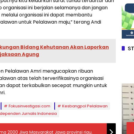
atnya kita keluarkan surat tanda terdaftar dari
 organisasi ini berjalan selamanya dan jangan
 melalui organisasi ini dapat membantu
elalawan untuk Pelalawan maju,” terang Andi
ngkungan Bidang Kehutanan Akan Laporkan
S
ejaksaan Agung
en Pelalawan Amri mengucapkan ribuan
awan atas telah terverifikasinya organisasi
an dapat terkabulkan secepat mungkin untuk
ri.
Fokusinvestigasi.com
Kesbangpol Pelalawan
ndependen Jurnalis Indonesia
a 2000 Jiwa Masyarakat Jawa provinsi riau.