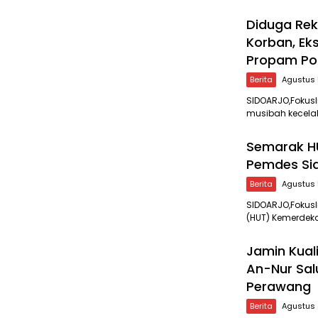
Diduga Rek
Korban, Ek
Propam Po
Berita
Agustus 
SIDOARJO,Fokus
musibah kecela
Semarak HU
Pemdes Si
Berita
Agustus 
SIDOARJO,FokusI
(HUT) Kemerdeka
Jamin Kual
An-Nur Sal
Perawang
Berita
Agustus 