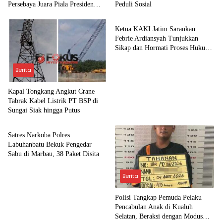
Persebaya Juara Piala Presiden
Peduli Sosial
Berita
2026
Ketua KAKI Jatim Sarankan
Febrie Ardiansyah Tunjukkan
Sikap dan Hormati Proses Hukum,
Bukan Ajukan Praperadilan
Berita
Kapal Tongkang Angkut Crane
Tabrak Kabel Listrik PT BSP di
Sungai Siak hingga Putus
Berita
Satres Narkoba Polres
Labuhanbatu Bekuk Pengedar
Sabu di Marbau, 38 Paket Disita
Berita
Polisi Tangkap Pemuda Pelaku
Pencabulan Anak di Kualuh
Selatan, Beraksi dengan Modus