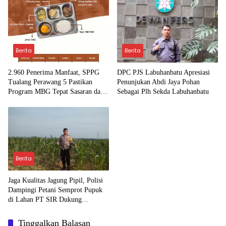
Berita
Berita
2.960 Penerima Manfaat, SPPG
DPC PJS Labuhanbatu Apresiasi
Tualang Perawang 5 Pastikan
Penunjukan Abdi Jaya Pohan
Program MBG Tepat Sasaran dan
Sebagai Plh Sekda Labuhanbatu
Higienis
Berita
Jaga Kualitas Jagung Pipil, Polisi
Dampingi Petani Semprot Pupuk
di Lahan PT SIR Dukung
Ketahanan Pangan
Tinggalkan Balasan