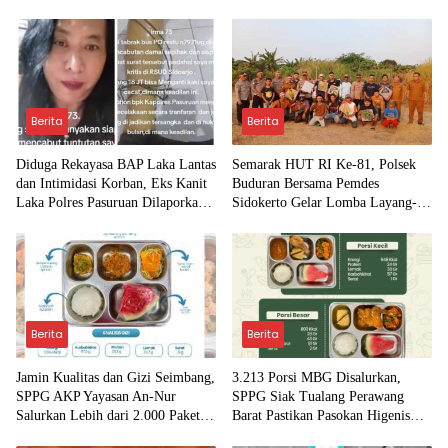
Beri Uang ke Teman Korban
Berita
Berita
Diduga Rekayasa BAP Laka Lantas
Semarak HUT RI Ke-81, Polsek
dan Intimidasi Korban, Eks Kanit
Buduran Bersama Pemdes
Laka Polres Pasuruan Dilaporkan
Sidokerto Gelar Lomba Layang-
ke Propam Polda Jatim
Layang
Berita
Berita
Jamin Kualitas dan Gizi Seimbang,
3.213 Porsi MBG Disalurkan,
SPPG AKP Yayasan An-Nur
SPPG Siak Tualang Perawang
Salurkan Lebih dari 2.000 Paket
Barat Pastikan Pasokan Higenis
MBG di Perawang
dan Sesuai Standar Gizi