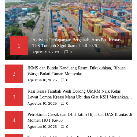
Aktivitas Perdagangan Bergairah, Arus Peti Kemas
1
TPS Tumbuh Signifikan di Juli 2026
Agustus 8, 2026
0
IKMS dan Bundo Kanduang Resmi Dikukuhkan, Ribuan
2
Warga Padati Taman Motuyoko
Agustus 10, 2025
0
Kasi Kesra Tambak Wedi Dorong UMKM Naik Kelas
3
Lewat Lomba Kreasi Menu Ubi dan Giat KSH Meriahkan
HUT RI
Agustus 10, 2025
0
Petrokimia Gresik dan DLH Jatim Hijaukan DAS Brantas di
4
Momen HUT Ke-53
Agustus 10, 2025
0