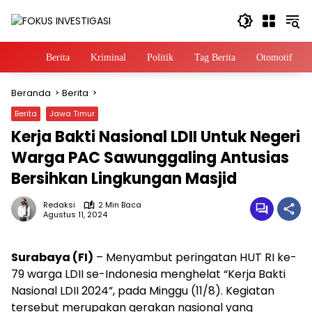
Langsung
ke
konten
Home
Berita
Kriminal
Politik
Tag Berita
Otomotif
Beranda
Berita
Berita
Jawa Timur
Kerja Bakti Nasional LDII Untuk Negeri
Warga PAC Sawunggaling Antusias
Bersihkan Lingkungan Masjid
Redaksi
2 Min Baca
Agustus 11, 2024
Surabaya (FI)
– Menyambut peringatan HUT RI ke-
79 warga LDII se-Indonesia menghelat “Kerja Bakti
Nasional LDII 2024”, pada Minggu (11/8). Kegiatan
tersebut merupakan gerakan nasional yang