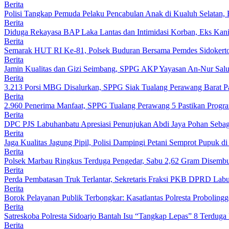
Berita
Polisi Tangkap Pemuda Pelaku Pencabulan Anak di Kualuh Selatan
Berita
Diduga Rekayasa BAP Laka Lantas dan Intimidasi Korban, Eks Kanit
Berita
Semarak HUT RI Ke-81, Polsek Buduran Bersama Pemdes Sidokert
Berita
Jamin Kualitas dan Gizi Seimbang, SPPG AKP Yayasan An-Nur Salu
Berita
3.213 Porsi MBG Disalurkan, SPPG Siak Tualang Perawang Barat Pas
Berita
2.960 Penerima Manfaat, SPPG Tualang Perawang 5 Pastikan Progr
Berita
DPC PJS Labuhanbatu Apresiasi Penunjukan Abdi Jaya Pohan Sebag
Berita
Jaga Kualitas Jagung Pipil, Polisi Dampingi Petani Semprot Pupuk
Berita
Polsek Marbau Ringkus Terduga Pengedar, Sabu 2,62 Gram Disemb
Berita
Perda Pembatasan Truk Terlantar, Sekretaris Fraksi PKB DPRD Lab
Berita
Borok Pelayanan Publik Terbongkar: Kasatlantas Polresta Probolingg
Berita
Satreskoba Polresta Sidoarjo Bantah Isu “Tangkap Lepas” 8 Terduga
Berita