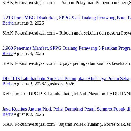
SIAK,FokusInvestigasi.com — Satuan Pelayanan Pemenuhan Gizi 
3.213 Porsi MBG Disalurkan, SPPG Siak Tualang Perawang Barat Pas
Berita
Agustus 3, 2026
SIAK,FokusInvestigasi.com – Ribuan anak sekolah dan peserta Pos
2.960 Penerima Manfaat, SPPG Tualang Perawang 5 Pastikan Progr
Berita
Agustus 3, 2026
SIAK,FokusInvestigasi.com – Upaya peningkatan kualitas kesehatan
DPC PJS Labuhanbatu Apresiasi Penunjukan Abdi Jaya Pohan Sebag
Berita
Agustus 3, 2026
Agustus 3, 2026
Ket.Gambar : DPC PJS Labuhanbatu, M Nuh Nasution LABUHA
Jaga Kualitas Jagung Pipil, Polisi Dampingi Petani Semprot Pupuk
Berita
Agustus 2, 2026
SIAK,FokusInvestigasi.com – Jajaran Polsek Tualang, Polres Siak