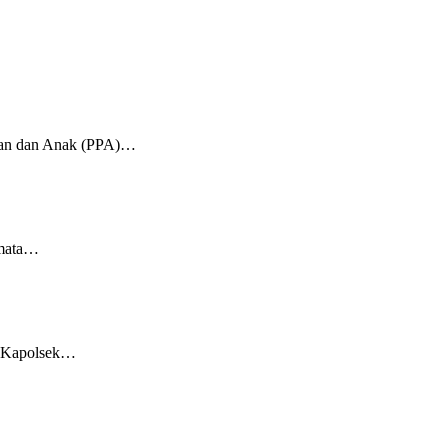
uan dan Anak (PPA)…
 mata…
, Kapolsek…