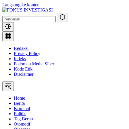
Langsung ke konten
Redaksi
Privacy Policy
Indeks
Pedoman Media Siber
Kode Etik
Disclaimer
Home
Berita
Kriminal
Politik
Tag Berita
Otomotif