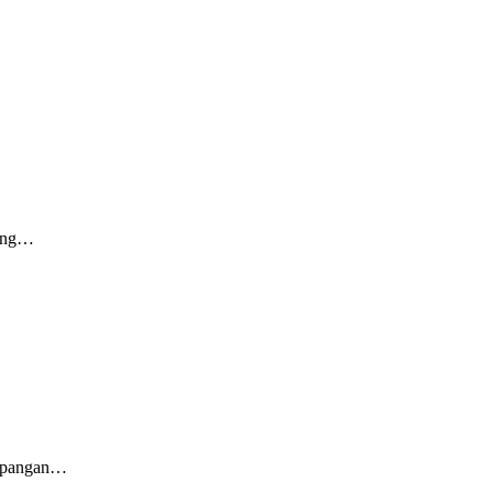
lang…
n pangan…