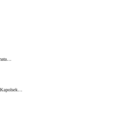
 mata…
, Kapolsek…