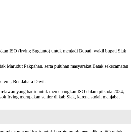
n ISO (Irving Sugianto) untuk menjadi Bupati, wakil bupati Siak
iak Marudut Pakpahan, serta puluhan masyarakat Batak sekecamatan
Jeremi, Bendahara Davit.
 relawan yang hadir untuk memenangkan ISO dalam pilkada 2024,
ok Irving merupakan senior di kab Siak, karena sudah menjabat
 relawan yang hadir untuk bersatu untuk menjadikan ISO untuk