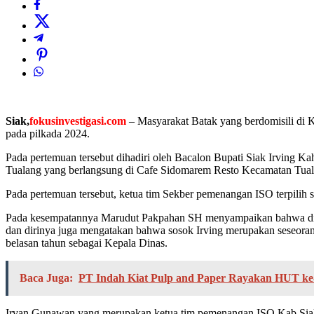
Siak,
fokusinvestigasi.com
– Masyarakat Batak yang berdomisili di 
pada pilkada 2024.
Pada pertemuan tersebut dihadiri oleh Bacalon Bupati Siak Irving
Tualang yang berlangsung di Cafe Sidomarem Resto Kecamatan Tual
Pada pertemuan tersebut, ketua tim Sekber pemenangan ISO terpilih s
Pada kesempatannya Marudut Pakpahan SH menyampaikan bahwa diri
dan dirinya juga mengatakan bahwa sosok Irving merupakan seseoran
belasan tahun sebagai Kepala Dinas.
Baca Juga:
PT Indah Kiat Pulp and Paper Rayakan HUT ke-
Irvan Gunawan yang merupakan ketua tim pemenangan ISO Kab Siak