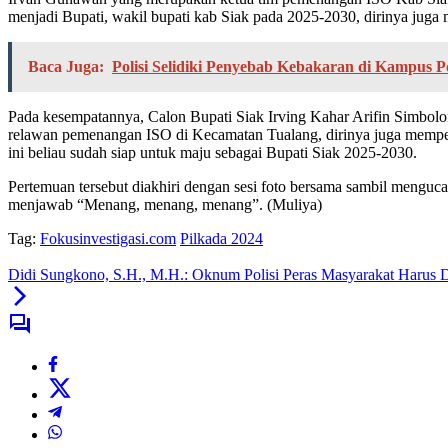
menjadi Bupati, wakil bupati kab Siak pada 2025-2030, dirinya jug
Baca Juga:
Polisi Selidiki Penyebab Kebakaran di Kampus P
Pada kesempatannya, Calon Bupati Siak Irving Kahar Arifin Simbolo
relawan pemenangan ISO di Kecamatan Tualang, dirinya juga memperk
ini beliau sudah siap untuk maju sebagai Bupati Siak 2025-2030.
Pertemuan tersebut diakhiri dengan sesi foto bersama sambil menguc
menjawab “Menang, menang, menang”. (Muliya)
Tag:
Fokusinvestigasi.com
Pilkada 2024
Didi Sungkono, S.H., M.H.: Oknum Polisi Peras Masyarakat Harus D