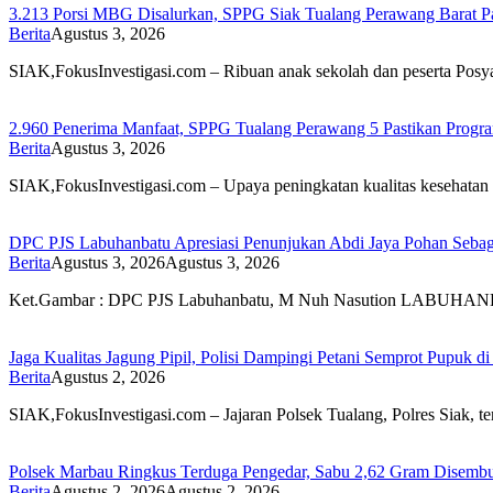
3.213 Porsi MBG Disalurkan, SPPG Siak Tualang Perawang Barat Pas
Berita
Agustus 3, 2026
SIAK,FokusInvestigasi.com – Ribuan anak sekolah dan peserta Pos
2.960 Penerima Manfaat, SPPG Tualang Perawang 5 Pastikan Progr
Berita
Agustus 3, 2026
SIAK,FokusInvestigasi.com – Upaya peningkatan kualitas kesehatan
DPC PJS Labuhanbatu Apresiasi Penunjukan Abdi Jaya Pohan Sebag
Berita
Agustus 3, 2026
Agustus 3, 2026
Ket.Gambar : DPC PJS Labuhanbatu, M Nuh Nasution LABUHA
Jaga Kualitas Jagung Pipil, Polisi Dampingi Petani Semprot Pupuk
Berita
Agustus 2, 2026
SIAK,FokusInvestigasi.com – Jajaran Polsek Tualang, Polres Siak
Polsek Marbau Ringkus Terduga Pengedar, Sabu 2,62 Gram Disemb
Berita
Agustus 2, 2026
Agustus 2, 2026