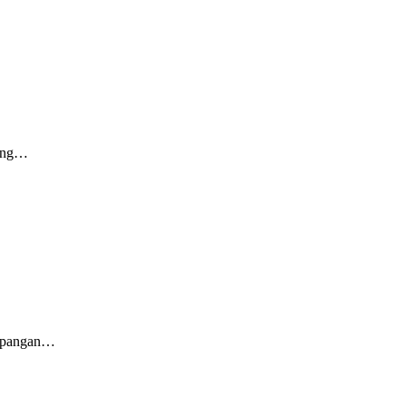
lang…
n pangan…