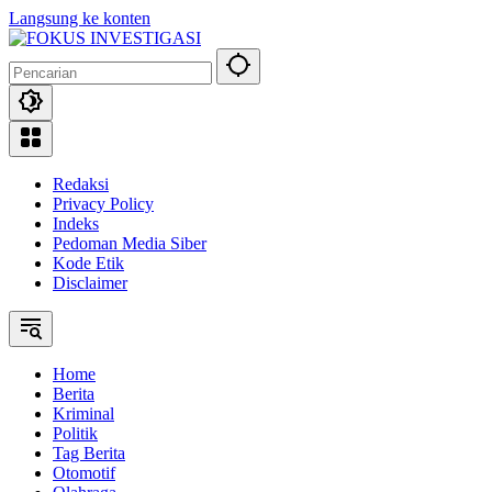
Langsung ke konten
Redaksi
Privacy Policy
Indeks
Pedoman Media Siber
Kode Etik
Disclaimer
Home
Berita
Kriminal
Politik
Tag Berita
Otomotif