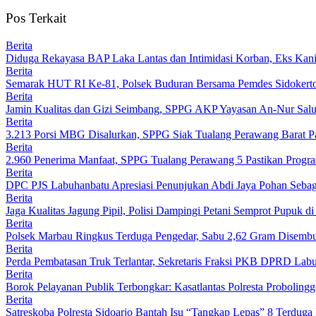
Pos Terkait
Berita
Diduga Rekayasa BAP Laka Lantas dan Intimidasi Korban, Eks Kanit
Berita
Semarak HUT RI Ke-81, Polsek Buduran Bersama Pemdes Sidokert
Berita
Jamin Kualitas dan Gizi Seimbang, SPPG AKP Yayasan An-Nur Salu
Berita
3.213 Porsi MBG Disalurkan, SPPG Siak Tualang Perawang Barat Pas
Berita
2.960 Penerima Manfaat, SPPG Tualang Perawang 5 Pastikan Progr
Berita
DPC PJS Labuhanbatu Apresiasi Penunjukan Abdi Jaya Pohan Sebag
Berita
Jaga Kualitas Jagung Pipil, Polisi Dampingi Petani Semprot Pupuk
Berita
Polsek Marbau Ringkus Terduga Pengedar, Sabu 2,62 Gram Disemb
Berita
Perda Pembatasan Truk Terlantar, Sekretaris Fraksi PKB DPRD Lab
Berita
Borok Pelayanan Publik Terbongkar: Kasatlantas Polresta Probolingg
Berita
Satreskoba Polresta Sidoarjo Bantah Isu “Tangkap Lepas” 8 Terduga