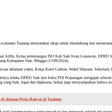
Kecamatan Tualang menyatakan sikap untuk mendukung dan memenangka
 Kahar Arifin, Ketua pemenangan ISO Kab Siak Irvan Gunawan, DPRD S
ang Kabupaten Siak. Minggu (15/09/2024).
ecara aklamasi yakni, Ketua Karel Gultom, Wakil Sibarani, Sekretaris 
nya selaku DPRD Siak dari fraksi PDI Perjuangan mengajak seluruh
g yang baik, tegas dan bijaksana, beliau juga menyampaikan bahwa sos
41 dengan Pesta Rakyat di Tualang
 pada kesempatannya menyampaikan dan mengajak seluruh tim maupun