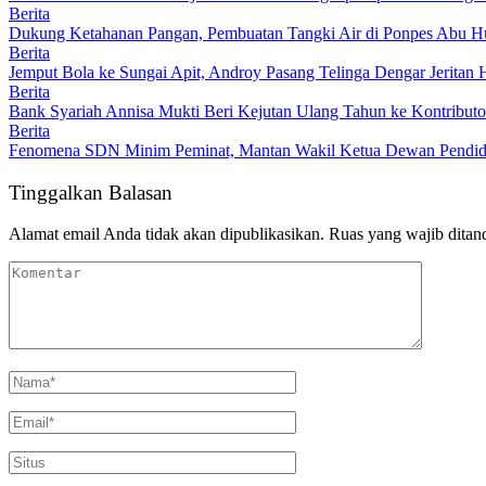
Berita
Dukung Ketahanan Pangan, Pembuatan Tangki Air di Ponpes Abu Hu
Berita
Jemput Bola ke Sungai Apit, Androy Pasang Telinga Dengar Jeritan 
Berita
Bank Syariah Annisa Mukti Beri Kejutan Ulang Tahun ke Kontributo
Berita
Fenomena SDN Minim Peminat, Mantan Wakil Ketua Dewan Pendidik
Tinggalkan Balasan
Alamat email Anda tidak akan dipublikasikan.
Ruas yang wajib ditan