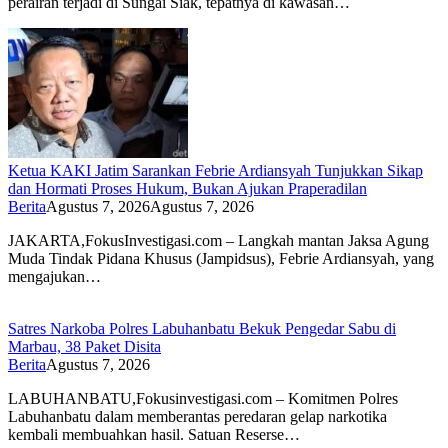
perairan terjadi di Sungai Siak, tepatnya di kawasan…
Ketua KAKI Jatim Sarankan Febrie Ardiansyah Tunjukkan Sikap
dan Hormati Proses Hukum, Bukan Ajukan Praperadilan
Berita
Agustus 7, 2026
Agustus 7, 2026
JAKARTA,FokusInvestigasi.com – Langkah mantan Jaksa Agung
Muda Tindak Pidana Khusus (Jampidsus), Febrie Ardiansyah, yang
mengajukan…
Satres Narkoba Polres Labuhanbatu Bekuk Pengedar Sabu di
Marbau, 38 Paket Disita
Berita
Agustus 7, 2026
LABUHANBATU,Fokusinvestigasi.com – Komitmen Polres
Labuhanbatu dalam memberantas peredaran gelap narkotika
kembali membuahkan hasil. Satuan Reserse…