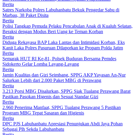
Berita
Satres Narkoba Polres Labuhanbatu Bekuk Pengedar Sabu di
Marbau, 38 Paket Disita
Berita
Polisi Tangkap Pemuda Pelaku Pencabulan Anak di Kualuh Selatan,
Beraksi dengan Modus Beri Uang ke Teman Korban
Berita
Diduga Rekayasa BAP Laka Lantas dan Intimidasi Korban, Eks
Kanit Laka Polres Pasuruan Dilaporkan ke Propam Polda Jatim
Berita
Semarak HUT RI Ke-81, Polsek Buduran Bersama Pemdes
Sidokerto Gelar Lomba Layang-Layang
Berita
Jamin Kualitas dan Gizi Seimbang, SPPG AKP Yayasan An-Nur
Salurkan Lebih dari 2.000 Paket MBG di Perawang
Berita
3.213 Porsi MBG Disalurkan, SPPG Siak Tualang Perawang Barat
Pastikan Pasokan Higenis dan Sesuai Standar Gizi
Berita
2.960 Penerima Manfaat, SPPG Tualang Perawang 5 Pastikan
Program MBG Tepat Sasaran dan Higienis
Berita
DPC PJS Labuhanbatu Apresiasi Penunjukan Abdi Jaya Pohan
Sebagai Plh Sekda Labuhanbatu
Berita