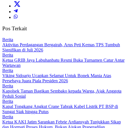
Pos Terkait
Berita
Aktivitas Perdagangan Bergairah, Arus Peti Kemas TPS Tumbuh
Signifikan di Juli 2026
Berita
Ketua GRIB Jaya Labuhanbatu Resmi Buka Turnamen Catur Antar
Wartawan
Berita
Viking Sidoarjo Ucapkan Selamat Untuk Bonek Mania Atas
Persebaya Juara Piala Presiden 2026
Berita
Kapolsek Taman Bagikan Sembako kepada Warga, Ajak Anggota
Peduli Sosial
Berita
Kapal Tongkang Angkut Crane Tabrak Kabel Listrik PT BSP di
Sungai Siak hingga Putus
Berita
Ketua KAKI Jatim Sarankan Febrie Ardiansyah Tunjukkan Sikap
dan Hormati Proses Hukum, Bukan Ajukan Praperadilan