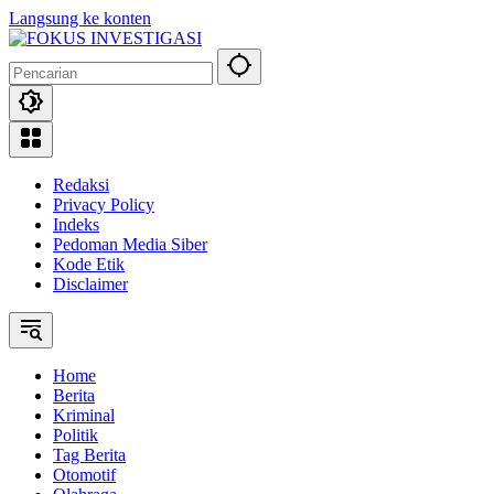
Langsung ke konten
Redaksi
Privacy Policy
Indeks
Pedoman Media Siber
Kode Etik
Disclaimer
Home
Berita
Kriminal
Politik
Tag Berita
Otomotif