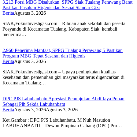
3.213 Porsi MBG Disalurkan, SPPG Siak Tualang Perawang Barat
Pastikan Pasokan Higenis dan Sesuai Standar Gizi
Berita
Agustus 3, 2026
SIAK,FokusInvestigasi.com – Ribuan anak sekolah dan peserta
Posyandu di Kecamatan Tualang, Kabupaten Siak, kembali
menerima…
2.960 Penerima Manfaat, SPPG Tualang Perawang 5 Pastikan
Program MBG Tepat Sasaran dan Higienis
Berita
Agustus 3, 2026
SIAK,FokusInvestigasi.com – Upaya peningkatan kualitas
kesehatan dan pemenuhan gizi masyarakat terus digencarkan di
Kecamatan Tualang…
DPC PJS Labuhanbatu Apresiasi Penunjukan Abdi Jaya Pohan
Sebagai Plh Sekda Labuhanbatu
Berita
Agustus 3, 2026
Agustus 3, 2026
Ket.Gambar : DPC PJS Labuhanbatu, M Nuh Nasution
LABUHANBATU – Dewan Pimpinan Cabang (DPC) Pro…