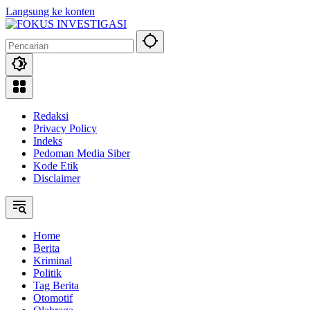
Langsung ke konten
Redaksi
Privacy Policy
Indeks
Pedoman Media Siber
Kode Etik
Disclaimer
Home
Berita
Kriminal
Politik
Tag Berita
Otomotif