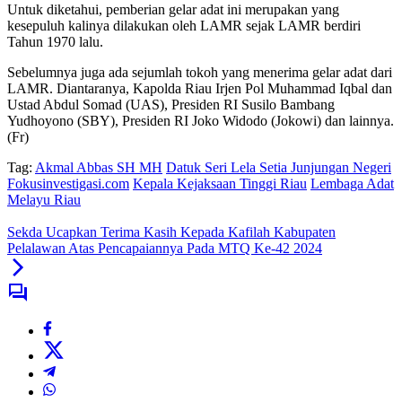
Untuk diketahui, pemberian gelar adat ini merupakan yang
kesepuluh kalinya dilakukan oleh LAMR sejak LAMR berdiri
Tahun 1970 lalu.
Sebelumnya juga ada sejumlah tokoh yang menerima gelar adat dari
LAMR. Diantaranya, Kapolda Riau Irjen Pol Muhammad Iqbal dan
Ustad Abdul Somad (UAS), Presiden RI Susilo Bambang
Yudhoyono (SBY), Presiden RI Joko Widodo (Jokowi) dan lainnya.
(Fr)
Tag:
Akmal Abbas SH MH
Datuk Seri Lela Setia Junjungan Negeri
Fokusinvestigasi.com
Kepala Kejaksaan Tinggi Riau
Lembaga Adat
Melayu Riau
Sekda Ucapkan Terima Kasih Kepada Kafilah Kabupaten
Pelalawan Atas Pencapaiannya Pada MTQ Ke-42 2024