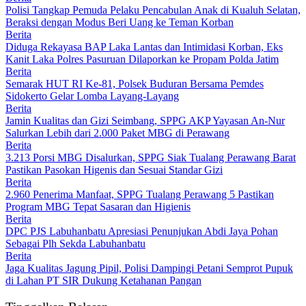
Polisi Tangkap Pemuda Pelaku Pencabulan Anak di Kualuh Selatan,
Beraksi dengan Modus Beri Uang ke Teman Korban
Berita
Diduga Rekayasa BAP Laka Lantas dan Intimidasi Korban, Eks
Kanit Laka Polres Pasuruan Dilaporkan ke Propam Polda Jatim
Berita
Semarak HUT RI Ke-81, Polsek Buduran Bersama Pemdes
Sidokerto Gelar Lomba Layang-Layang
Berita
Jamin Kualitas dan Gizi Seimbang, SPPG AKP Yayasan An-Nur
Salurkan Lebih dari 2.000 Paket MBG di Perawang
Berita
3.213 Porsi MBG Disalurkan, SPPG Siak Tualang Perawang Barat
Pastikan Pasokan Higenis dan Sesuai Standar Gizi
Berita
2.960 Penerima Manfaat, SPPG Tualang Perawang 5 Pastikan
Program MBG Tepat Sasaran dan Higienis
Berita
DPC PJS Labuhanbatu Apresiasi Penunjukan Abdi Jaya Pohan
Sebagai Plh Sekda Labuhanbatu
Berita
Jaga Kualitas Jagung Pipil, Polisi Dampingi Petani Semprot Pupuk
di Lahan PT SIR Dukung Ketahanan Pangan