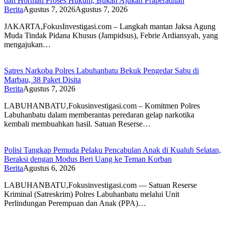
dan Hormati Proses Hukum, Bukan Ajukan Praperadilan
Berita
Agustus 7, 2026
Agustus 7, 2026
JAKARTA,FokusInvestigasi.com – Langkah mantan Jaksa Agung
Muda Tindak Pidana Khusus (Jampidsus), Febrie Ardiansyah, yang
mengajukan…
Satres Narkoba Polres Labuhanbatu Bekuk Pengedar Sabu di
Marbau, 38 Paket Disita
Berita
Agustus 7, 2026
LABUHANBATU,Fokusinvestigasi.com – Komitmen Polres
Labuhanbatu dalam memberantas peredaran gelap narkotika
kembali membuahkan hasil. Satuan Reserse…
Polisi Tangkap Pemuda Pelaku Pencabulan Anak di Kualuh Selatan,
Beraksi dengan Modus Beri Uang ke Teman Korban
Berita
Agustus 6, 2026
LABUHANBATU,Fokusinvestigasi.com — Satuan Reserse
Kriminal (Satreskrim) Polres Labuhanbatu melalui Unit
Perlindungan Perempuan dan Anak (PPA)…