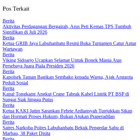
Pos Terkait
Berita
Aktivitas Perdagangan Bergairah, Arus Peti Kemas TPS Tumbuh
Signifikan di Juli 2026
Berita
Ketua GRIB Jaya Labuhanbatu Resmi Buka Turnamen Catur Antar
Wartawan
Berita
Viking Sidoarjo Ucapkan Selamat Untuk Bonek Mania Atas
Persebaya Juara Piala Presiden 2026
Berita
Kapolsek Taman Bagikan Sembako kepada Warga, Ajak Anggota
Peduli Sosial
Berita
Kapal Tongkang Angkut Crane Tabrak Kabel Listrik PT BSP di
Sungai Siak hingga Putus
Berita
Ketua KAKI Jatim Sarankan Febrie Ardiansyah Tunjukkan Sikap
dan Hormati Proses Hukum, Bukan Ajukan Praperadilan
Berita
Satres Narkoba Polres Labuhanbatu Bekuk Pengedar Sabu di
Marbau, 38 Paket Disita
Berita