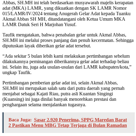
Abbas, SH.MH ini telah berdasarkan musyawarah majelis kerapatan
adat (MKA) LAMR, yang dikuatkan dengan SK LAMR Nomor
015/LAMR/IV/2024 tentang Anugerah Gelar Adat kepada Tuanku
Akmal Abbas SH MH, ditandatangani oleh Ketua Umum MKA
LAMR Datuk Seri H Marjohan Yusuf.
Taufik mengatakan, bahwa penabalan gelar untuk Akmal Abbas,
SH.MH ini melalui proses panjang dan penuh kecermatan. Sehingga
diputuskan layak diberikan gelar adat tersebut.
“Ada sekitar 5 bulan lebih kami melakukan pertimbangan sebelum
dilakukannya peminangan diberikannya gelar adat terhadap beliau
ini. Selain itu, juga ada usulan-usulan dari LAMR kabupaten/kota,”
ungkap Taufik.
Pertimbangan pemberian gelar adat ini, selain Akmal Abbas,
SH.MH ini merupakan salah satu dari putra daerah yang pernah
menjabat sebagai Kajati Riau, putra asli Kuantan Singingi
(Kuansing) ini juga dinilai banyak menorehkan prestasi dan
penghargaan selama menjalankan tugasnya.
Baca Juga:
Sasar 2.920 Penerima, SPPG Maredan Barat
2 Pastikan Menu MBG Tetap Terjaga di Bulan Ramadan