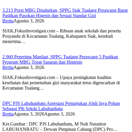
3.213 Porsi MBG Disalurkan, SPPG Siak Tualang Perawang Barat
Pastikan Pasokan Higenis dan Sesuai Standar Gizi
Berita
Agustus 3, 2026
SIAK,FokusInvestigasi.com – Ribuan anak sekolah dan peserta
Posyandu di Kecamatan Tualang, Kabupaten Siak, kembali
menerima…
2.960 Penerima Manfaat, SPPG Tualang Perawang 5 Pastikan
Program MBG Tepat Sasaran dan Higienis
Berita
Agustus 3, 2026
SIAK,FokusInvestigasi.com – Upaya peningkatan kualitas
kesehatan dan pemenuhan gizi masyarakat terus digencarkan di
Kecamatan Tualang…
DPC PJS Labuhanbatu Apresiasi Penunjukan Abdi Jaya Pohan
Sebagai Plh Sekda Labuhanbatu
Berita
Agustus 3, 2026
Agustus 3, 2026
Ket.Gambar : DPC PJS Labuhanbatu, M Nuh Nasution
LABUHANBATU – Dewan Pimpinan Cabang (DPC) Pro…