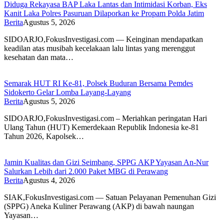
Diduga Rekayasa BAP Laka Lantas dan Intimidasi Korban, Eks
Kanit Laka Polres Pasuruan Dilaporkan ke Propam Polda Jatim
Berita
Agustus 5, 2026
SIDOARJO,FokusInvestigasi.com — Keinginan mendapatkan
keadilan atas musibah kecelakaan lalu lintas yang merenggut
kesehatan dan mata…
Semarak HUT RI Ke-81, Polsek Buduran Bersama Pemdes
Sidokerto Gelar Lomba Layang-Layang
Berita
Agustus 5, 2026
SIDOARJO,FokusInvestigasi.com – Meriahkan peringatan Hari
Ulang Tahun (HUT) Kemerdekaan Republik Indonesia ke-81
Tahun 2026, Kapolsek…
Jamin Kualitas dan Gizi Seimbang, SPPG AKP Yayasan An-Nur
Salurkan Lebih dari 2.000 Paket MBG di Perawang
Berita
Agustus 4, 2026
SIAK,FokusInvestigasi.com — Satuan Pelayanan Pemenuhan Gizi
(SPPG) Aneka Kuliner Perawang (AKP) di bawah naungan
Yayasan…