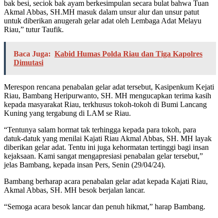
bak besi, seciok bak ayam berkesimpulan secara bulat bahwa Tuan
Akmal Abbas, SH.MH masuk dalam unsur alur dan unsur patut
untuk diberikan anugerah gelar adat oleh Lembaga Adat Melayu
Riau,” tutur Taufik.
Baca Juga:
Kabid Humas Polda Riau dan Tiga Kapolres
Dimutasi
Merespon rencana penabalan gelar adat tersebut, Kasipenkum Kejati
Riau, Bambang Heripurwanto, SH. MH mengucapkan terima kasih
kepada masyarakat Riau, terkhusus tokoh-tokoh di Bumi Lancang
Kuning yang tergabung di LAM se Riau.
“Tentunya salam hormat tak terhingga kepada para tokoh, para
datuk-datuk yang menilai Kajati Riau Akmal Abbas, SH. MH layak
diberikan gelar adat. Tentu ini juga kehormatan tertinggi bagi insan
kejaksaan. Kami sangat mengapresiasi penabalan gelar tersebut,”
jelas Bambang, kepada insan Pers, Senin (29/04/24).
Bambang berharap acara penabalan gelar adat kepada Kajati Riau,
Akmal Abbas, SH. MH besok berjalan lancar.
“Semoga acara besok lancar dan penuh hikmat,” harap Bambang.