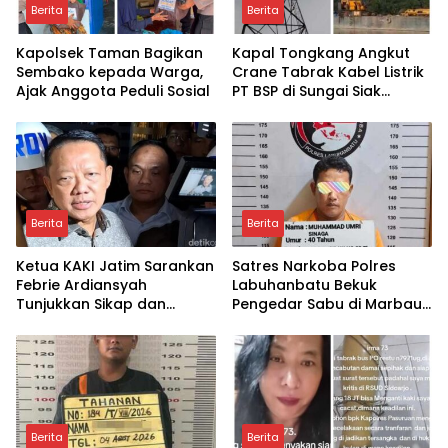
Berita
Berita
Kapolsek Taman Bagikan
Kapal Tongkang Angkut
Sembako kepada Warga,
Crane Tabrak Kabel Listrik
Ajak Anggota Peduli Sosial
PT BSP di Sungai Siak
hingga Putus
Berita
Berita
Ketua KAKI Jatim Sarankan
Satres Narkoba Polres
Febrie Ardiansyah
Labuhanbatu Bekuk
Tunjukkan Sikap dan
Pengedar Sabu di Marbau,
Hormati Proses Hukum,
38 Paket Disita
Bukan Ajukan Praperadilan
Berita
Berita