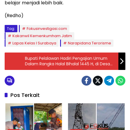
belajar menjadi lebih baik.
(Redho)
Tag:
Fokusinvestigasi.com
Kakanwil Kemenkumham Jatim
Lapas Kelas I Surabaya
Narapidana Terorisme
Bupati Pelalawan Hadiri Pengajian Umum
Dalam Rangka Halal Bihalal 1445 H, di Desa
Trimulya Jaya Kecamatan Ukui
Pos Terkait