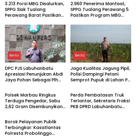
3.213 Porsi MBG Disalurkan,
2.960 Penerima Manfaat,
SPPG Siak Tualang
SPPG Tualang Perawang 5
Perawang Barat Pastikan
Pastikan Program MBG
Pasokan Higenis dan
Tepat Sasaran dan
Sesuai Standar Gizi
Higienis
Berita
Berita
DPC PJS Labuhanbatu
Jaga Kualitas Jagung Pipil,
Apresiasi Penunjukan Abdi
Polisi Dampingi Petani
Jaya Pohan Sebagai Plh
Semprot Pupuk di Lahan PT
Berita
Berita
Sekda Labuhanbatu
SIR Dukung Ketahanan
Pangan
Polsek Marbau Ringkus
Perda Pembatasan Truk
Terduga Pengedar, Sabu
Terlantar, Sekretaris Fraksi
2,62 Gram Disembunyikan
PKB DPRD Labuhanbatu
Berita
di Kandang Ayam
Desak Pemerintah
Bertindak
Borok Pelayanan Publik
Terbongkar: Kasatlantas
Polresta Probolinggo