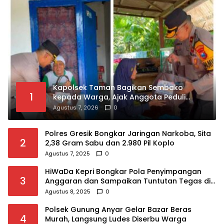
Kapolsek Taman Bagikan Sembako
1
kepada Warga, Ajak Anggota Peduli
Sosial
Agustus 7, 2026
0
Polres Gresik Bongkar Jaringan Narkoba, Sita
2
2,38 Gram Sabu dan 2.980 Pil Koplo
Agustus 7, 2025
0
HiWaDa Kepri Bongkar Pola Penyimpangan
3
Anggaran dan Sampaikan Tuntutan Tegas di
Kejaksaan Tanjungpinang
Agustus 8, 2025
0
Polsek Gunung Anyar Gelar Bazar Beras
4
Murah, Langsung Ludes Diserbu Warga