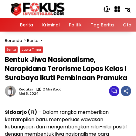
Langsung
ke
konten
Home
Berita
Kriminal
Politik
Tag Berita
Otomo
Beranda
Berita
Berita
Jawa Timur
Bentuk Jiwa Nasionalisme,
Narapidana Terorisme Lapas Kelas I
Surabaya Ikuti Pembinaan Pramuka
Redaksi
2 Min Baca
Mei 5, 2024
Sidoarjo (FI)
– Dalam rangka memberikan
ketrampilan baru, memperluas wawasan
kebangsaan dan mengembangkan nilai-nilai positif
dengan membentuk jiwa nasionalisme para