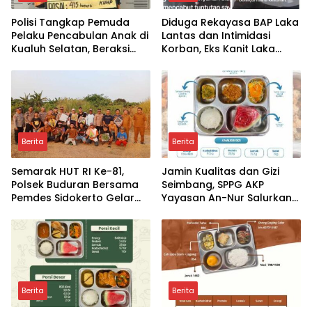
Polisi Tangkap Pemuda
Diduga Rekayasa BAP Laka
Pelaku Pencabulan Anak di
Lantas dan Intimidasi
Kualuh Selatan, Beraksi
Korban, Eks Kanit Laka
dengan Modus Beri Uang
Polres Pasuruan
ke Teman Korban
Dilaporkan ke Propam
Polda Jatim
Berita
Berita
Semarak HUT RI Ke-81,
Jamin Kualitas dan Gizi
Polsek Buduran Bersama
Seimbang, SPPG AKP
Pemdes Sidokerto Gelar
Yayasan An-Nur Salurkan
Lomba Layang-Layang
Lebih dari 2.000 Paket MBG
di Perawang
Berita
Berita