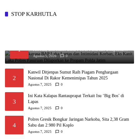
STOP KARHUTLA
Diduga Rekayasa BAP Laka Lantas dan Intimidasi
1
Korban, Eks Kanit Laka Polres Pasuruan Dilaporkan
ke Propam Polda Jatim
Agustus 5, 2026
0
Kanwil Ditjenpas Sumut Raih Piagam Penghargaan
2
Nasional Di Rakor Kemenimipas Tahun 2025
Agustus 7, 2025
0
Ini Kata Kalapas Rantauprapat Terkait Isu ‘Big Bos’ di
3
Lapas
Agustus 7, 2025
0
Polres Gresik Bongkar Jaringan Narkoba, Sita 2,38 Gram
4
Sabu dan 2.980 Pil Koplo
Agustus 7, 2025
0