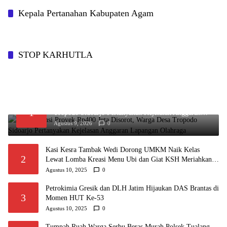
Kepala Pertanahan Kabupaten Agam
STOP KARHUTLA
Transparansi Proyek Rp400 Juta Disorot, Warga Desa
1
Tropodo Sidoarjo Pertanyakan Kejelasan Anggaran
Lapangan Olahraga
Agustus 9, 2026
0
Kasi Kesra Tambak Wedi Dorong UMKM Naik Kelas
2
Lewat Lomba Kreasi Menu Ubi dan Giat KSH Meriahkan
HUT RI
Agustus 10, 2025
0
Petrokimia Gresik dan DLH Jatim Hijaukan DAS Brantas di
3
Momen HUT Ke-53
Agustus 10, 2025
0
Tumpah Ruah Warga Serbu Beras Murah Polsek Tualang