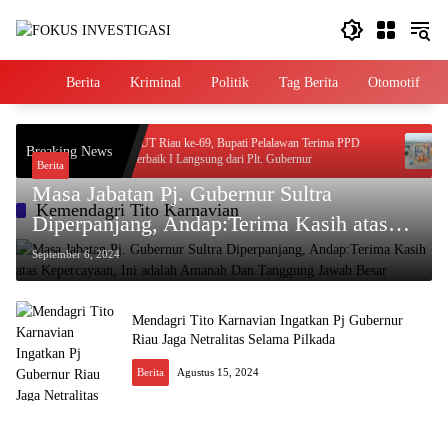
Langsung
ke
konten
Home
Berita
Kriminal
Politik
Tag Berita
Otomotif
 Warga
HUT Riau ke-69, Bupati Pelalawan Terima PPD
A
Breaking News
asan
Terbaik I Langsung dari Plt. Gubernur
T
Berita
Masa Jabatan Pj. Gubernur Sultra
Kemendagri Tito Karnavian
Diperpanjang, Andap:Terima Kasih atas
Kepercayaan, Ini adalah Amanah Dan
September 6, 2024
Tanggung Jawab Besar
Mendagri Tito Karnavian Ingatkan Pj Gubernur
Riau Jaga Netralitas Selama Pilkada
Berita
Agustus 15, 2024