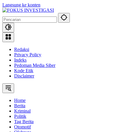
Langsung ke konten
Redaksi
Privacy Policy
Indeks
Pedoman Media Siber
Kode Etik
Disclaimer
Home
Berita
Kriminal
Politik
Tag Berita
Otomotif